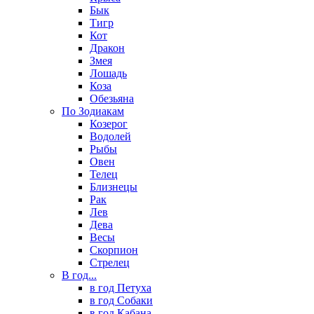
Бык
Тигр
Кот
Дракон
Змея
Лошадь
Коза
Обезьяна
По Зодиакам
Козерог
Водолей
Рыбы
Овен
Телец
Близнецы
Рак
Лев
Дева
Весы
Скорпион
Стрелец
В год...
в год Петуха
в год Собаки
в год Кабана