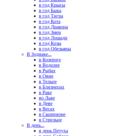
в год Крысы
в год Быка
в год Тигра
в год Кота
в год Дракона
в год Змеи
в год Лошади
в год Козы
в год Обезьяны
В Зодиаке...
в Козероге
в Водолее
в Рыбах
в Овне
в Тельце
в Близнецах
в Раке
во Льве
в Деве
в Весах
в Скорпионе
в Стрельце
В день...
в день Петуха