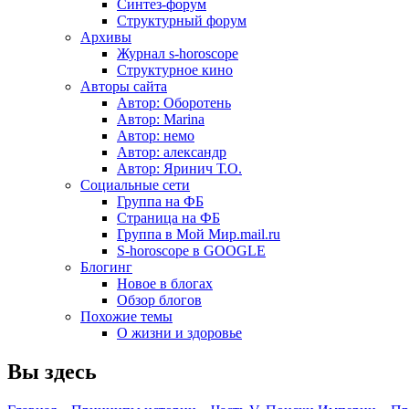
Синтез-форум
Структурный форум
Архивы
Журнал s-horoscope
Структурное кино
Авторы сайта
Автор: Оборотень
Автор: Marina
Автор: немo
Автор: александр
Автор: Яринич Т.О.
Социальные сети
Группа на ФБ
Страница на ФБ
Группа в Мой Мир.mail.ru
S-horoscope в GOOGLE
Блогинг
Новое в блогах
Обзор блогов
Похожие темы
О жизни и здоровье
Вы здесь