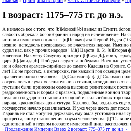
Главная
»
Принципы истории
»
Часть V. Поиски Империи
»
Пр
I возраст: 1175–775 гг. до н.э.
А началось все с того, что [b]Моисей[/b] вывел из Египта бог
слабость обрекала богоизбранный народ на исчезновение. На с
истории имперского цикла… [u]Первая фаза Первой Иудеи (107
неявно, исподволь превращаясь во властителя народа. Именно 
судил нас, как у прочих народов" [/i](I Царств, 8, 5). [u]Вто
коленами. На смену Самуилу приходит [b]Саул[/b], воин, герой,
царя [b]Давида[/b]. Победы следует за победами. Военные усп
но и области арамеев-сирийцев до самого Кадеша на Оронте. 
лет! Но не простых, а имперских, где каждый год освещен цел
правления одного человека – [b]Соломона[/b]. [i]"Соломон под
согревались в лучах ослепительного сияния, исходившего от ег
пустыни были принесены семена высоких религиозных постижен
раздробленность и борьба с врагами, подавленные войной творч
недавно государство становится одной из сильнейших торговы
народа, красивейшая архитектура. Казалось бы, родилось еще 
государство начало разваливаться. И уже через шесть дет пос
Израиль не стал могучей державой, ему была уготована иная су
прогресса, эпоху становления разума человечества. [i]"Главное
единственный в первом возрасте имперский цикл расположен не 
‹ Продвижение Империи
Вверх
2 возраст: 775–375 гг. до н.э. ›