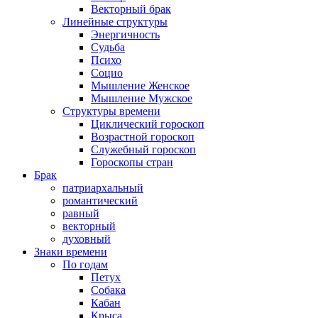
Векторный брак
Линейные структуры
Энергичность
Судьба
Психо
Социо
Мышление Женское
Мышление Мужское
Структуры времени
Циклический гороскоп
Возрастной гороскоп
Служебный гороскоп
Гороскопы стран
Брак
патриархальный
романтический
равный
векторный
духовный
Знаки времени
По годам
Петух
Собака
Кабан
Крыса