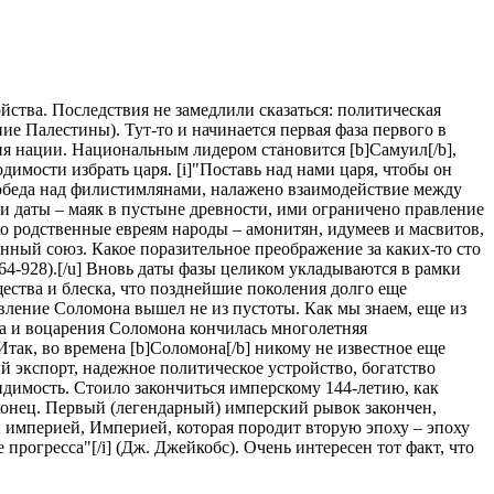
ойства. Последствия не замедлили сказаться: политическая
е Палестины). Тут-то и начинается первая фаза первого в
ия нации. Национальным лидером становится [b]Самуил[/b],
имости избрать царя. [i]"Поставь над нами царя, чтобы он
на победа над филистимлянами, налажено взаимодействие между
Эти даты – маяк в пустыне древности, ими ограничено правление
о родственные евреям народы – амонитян, идумеев и масвитов,
нный союз. Какое поразительное преображение за каких-то сто
64-928).[/u] Вновь даты фазы целиком укладываются в рамки
щества и блеска, что позднейшие поколения долго еще
равление Соломона вышел не из пустоты. Как мы знаем, еще из
а и воцарения Соломона кончилась многолетняя
Итак, во времена [b]Соломона[/b] никому не известное еще
 экспорт, надежное политическое устройство, богатство
идимость. Стоило закончиться имперскому 144-летию, как
 конец. Первый (легендарный) имперский рывок закончен,
ой империей, Империей, которая породит вторую эпоху – эпоху
 прогресса"[/i] (Дж. Джейкобс). Очень интересен тот факт, что