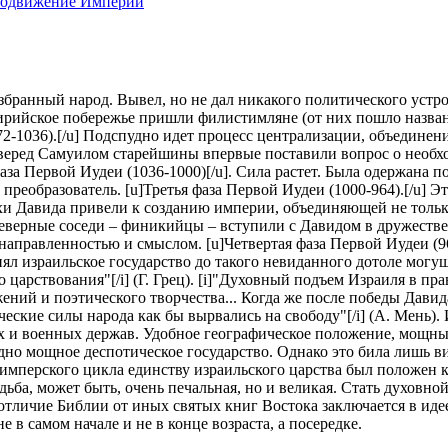
одвижение Империи
оизбранный народ. Вывел, но не дал никакого политического устр
ирийское побережье пришли филистимляне (от них пошло названи
2-1036).[/u] Подспудно идет процесс централизации, объединен
веред Самуилом старейшины впервые поставили вопрос о необход
рая фаза Первой Иудеи (1036-1000)[/u]. Сила растет. Была одержа
 преобразователь. [u]Третья фаза Первой Иудеи (1000-964).[/u] 
ехи Давида привели к созданию империи, объединяющей не тольк
Северные соседи – финикийцы – вступили с Давидом в дружестве
енаправленностью и смыслом. [u]Четвертая фаза Первой Иудеи (9
нял израильское государство до такого невиданного дотоле могу
о царствования"[/i] (Г. Грец). [i]"Духовный подъем Израиля в п
ий и поэтического творчества... Когда же после победы Давид
еские силы народа как бы вырвались на свободу"[/i] (А. Мень). 
х и военных держав. Удобное географическое положение, мощный
одно мощное деспотическое государство. Однако это била лишь в
ле имперского цикла единству израильского царства был положен
дьба, может быть, очень печальная, но и великая. Стать духовн
 отличие Библии от иных святых книг Востока заключается в идее
в самом начале и не в конце возраста, а посередке.