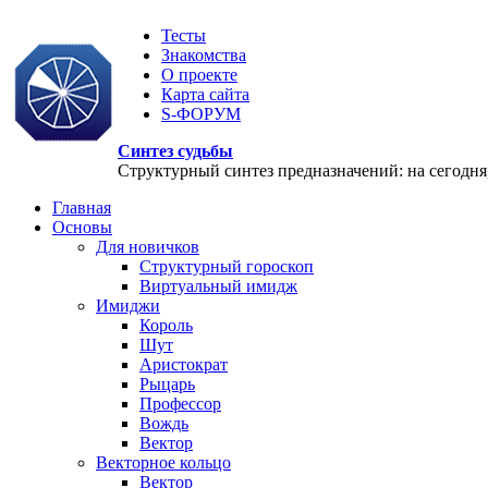
Тесты
Знакомства
О проекте
Карта сайта
S-ФОРУМ
Синтез судьбы
Структурный синтез предназначений: на сегодня, 
Главная
Основы
Для новичков
Структурный гороскоп
Виртуальный имидж
Имиджи
Король
Шут
Аристократ
Рыцарь
Профессор
Вождь
Вектор
Векторное кольцо
Вектор