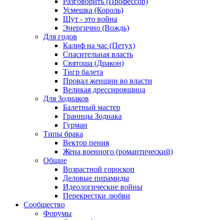
Разговорить (Профессор)
Усмешка (Король)
Шут - это война
Энергично (Вождь)
Для годов
Калиф на час (Петух)
Спасительная власть
Святоша (Дракон)
Тигр балета
Провал женщин во власти
Великая дрессировщица
Для Зодиаков
Балетный мастер
Границы Зодиака
Гурман
Типы брака
Вектор пения
Жена военного (романтический)
Общие
Возрастной гороскоп
Деловые пирамиды
Идеологические войны
Перекрестки любви
Сообщество
Форумы