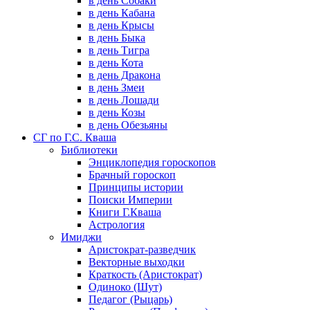
в день Собаки
в день Кабана
в день Крысы
в день Быка
в день Тигра
в день Кота
в день Дракона
в день Змеи
в день Лошади
в день Козы
в день Обезьяны
СГ по Г.С. Кваша
Библиотеки
Энциклопедия гороскопов
Брачный гороскоп
Принципы истории
Поиски Империи
Книги Г.Кваша
Астрология
Имиджи
Аристократ-разведчик
Векторные выходки
Краткость (Аристократ)
Одиноко (Шут)
Педагог (Рыцарь)