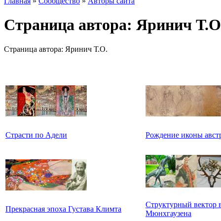
Главная
»
Сообщество
»
Авторы сайта
Страница автора: Яринич Т.О
Страница автора: Яринич Т.О.
Страсти по Адели
Рождение иконы авст
Структурный вектор 
Прекрасная эпоха Густава Климта
Мюнхгаузена