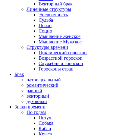
Векторный брак
Линейные структуры
Энергичность
Судьба
Психо
Социо
Мышление Женское
Мышление Мужское
Структуры времени
Циклический гороскоп
Возрастной гороскоп
Служебный гороскоп
Гороскопы стран
Брак
патриархальный
романтический
равный
векторный
духовный
Знаки времени
По годам
Петух
Собака
Кабан
Крыса