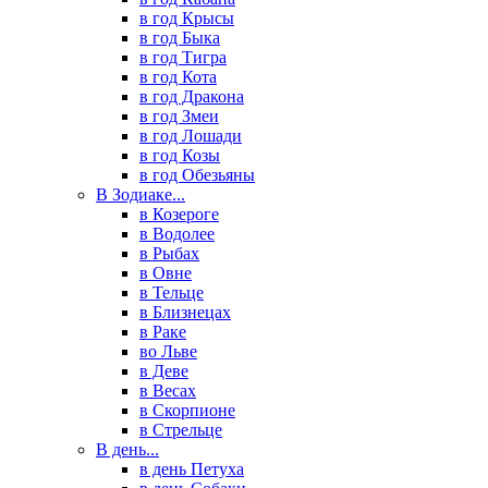
в год Крысы
в год Быка
в год Тигра
в год Кота
в год Дракона
в год Змеи
в год Лошади
в год Козы
в год Обезьяны
В Зодиаке...
в Козероге
в Водолее
в Рыбах
в Овне
в Тельце
в Близнецах
в Раке
во Льве
в Деве
в Весах
в Скорпионе
в Стрельце
В день...
в день Петуха