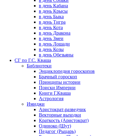
в день Собаки
в день Кабана
в день Крысы
в день Быка
в день Тигра
в день Кота
в день Дракона
в день Змеи
в день Лошади
в день Козы
в день Обезьяны
СГ по Г.С. Кваша
Библиотеки
Энциклопедия гороскопов
Брачный гороскоп
Принципы истории
Поиски Империи
Книги Г.Кваша
Астрология
Имиджи
Аристократ-разведчик
Векторные выходки
Краткость (Аристократ)
Одиноко (Шут)
Педагог (Рыцарь)