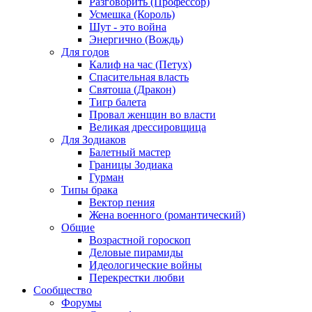
Разговорить (Профессор)
Усмешка (Король)
Шут - это война
Энергично (Вождь)
Для годов
Калиф на час (Петух)
Спасительная власть
Святоша (Дракон)
Тигр балета
Провал женщин во власти
Великая дрессировщица
Для Зодиаков
Балетный мастер
Границы Зодиака
Гурман
Типы брака
Вектор пения
Жена военного (романтический)
Общие
Возрастной гороскоп
Деловые пирамиды
Идеологические войны
Перекрестки любви
Сообщество
Форумы