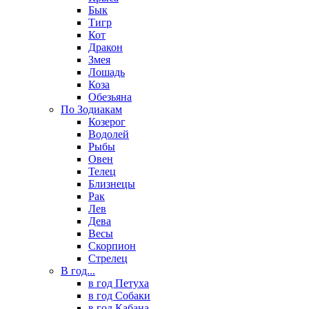
Бык
Тигр
Кот
Дракон
Змея
Лошадь
Коза
Обезьяна
По Зодиакам
Козерог
Водолей
Рыбы
Овен
Телец
Близнецы
Рак
Лев
Дева
Весы
Скорпион
Стрелец
В год...
в год Петуха
в год Собаки
в год Кабана