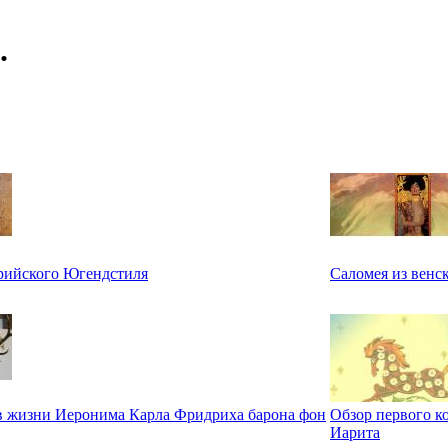
.
рийского Югендстиля
Саломея из венс
в жизни Иеронима Карла Фридриха барона фон
Обзор первого к
Иарита