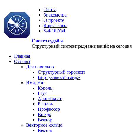
Тесты
Знакомства
О проекте
Карта сайта
S-ФОРУМ
Синтез судьбы
Структурный синтез предназначений: на сегодня, 
Главная
Основы
Для новичков
Структурный гороскоп
Виртуальный имидж
Имиджи
Король
Шут
Аристократ
Рыцарь
Профессор
Вождь
Вектор
Векторное кольцо
Вектор