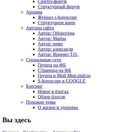
Синтез-форум
Структурный форум
Архивы
Журнал s-horoscope
Структурное кино
Авторы сайта
Автор: Оборотень
Автор: Marina
Автор: немo
Автор: александр
Автор: Яринич Т.О.
Социальные сети
Группа на ФБ
Страница на ФБ
Группа в Мой Мир.mail.ru
S-horoscope в GOOGLE
Блогинг
Новое в блогах
Обзор блогов
Похожие темы
О жизни и здоровье
Вы здесь