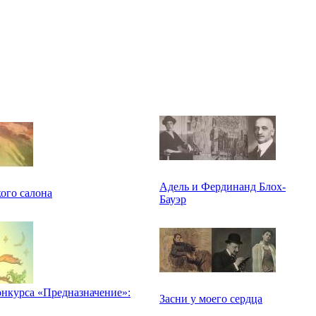
Адель и Фердинанд Блох-
кого салона
Бауэр
онкурса «Предназначение»:
Засни у моего сердца