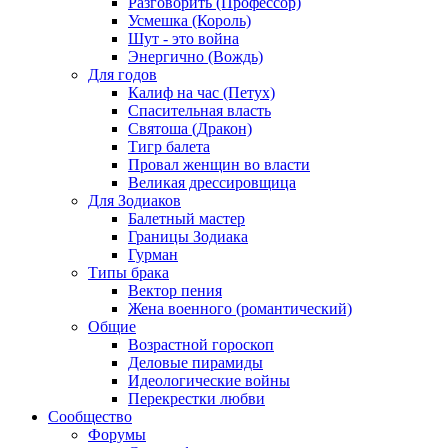
Разговорить (Профессор)
Усмешка (Король)
Шут - это война
Энергично (Вождь)
Для годов
Калиф на час (Петух)
Спасительная власть
Святоша (Дракон)
Тигр балета
Провал женщин во власти
Великая дрессировщица
Для Зодиаков
Балетный мастер
Границы Зодиака
Гурман
Типы брака
Вектор пения
Жена военного (романтический)
Общие
Возрастной гороскоп
Деловые пирамиды
Идеологические войны
Перекрестки любви
Сообщество
Форумы