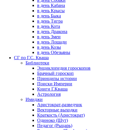
в день Собаки
в день Кабана
в день Крысы
в день Быка
в день Тигра
в день Кота
в день Дракона
в день Змеи
в день Лошади
в день Козы
в день Обезьяны
СГ по Г.С. Кваша
Библиотеки
Энциклопедия гороскопов
Брачный гороскоп
Принципы истории
Поиски Империи
Книги Г.Кваша
Астрология
Имиджи
Аристократ-разведчик
Векторные выходки
Краткость (Аристократ)
Одиноко (Шут)
Педагог (Рыцарь)