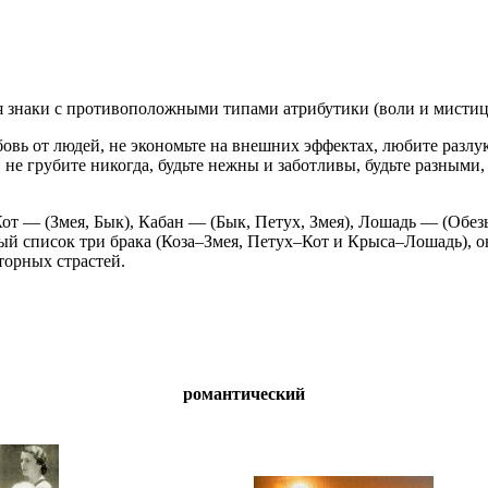
 знаки с противоположными типами атрибутики (воли и мистици
бовь от людей, не экономьте на внешних эффектах, любите разл
е грубите никогда, будьте нежны и заботливы, будьте разными, 
Кот — (Змея, Бык), Кабан — (Бык, Петух, Змея), Лошадь — (Обез
тный список три брака (Коза–Змея, Петух–Кот и Крыса–Лошадь), о
торных страстей.
романтический