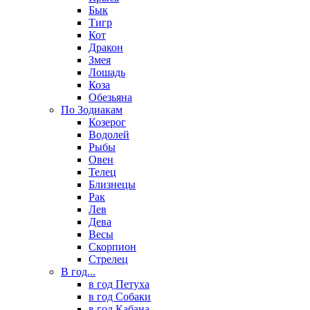
Бык
Тигр
Кот
Дракон
Змея
Лошадь
Коза
Обезьяна
По Зодиакам
Козерог
Водолей
Рыбы
Овен
Телец
Близнецы
Рак
Лев
Дева
Весы
Скорпион
Стрелец
В год...
в год Петуха
в год Собаки
в год Кабана