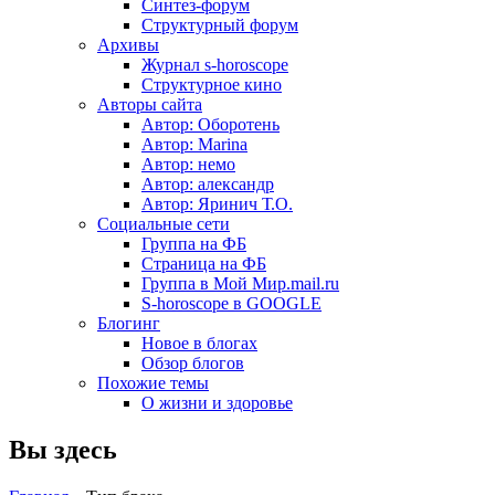
Синтез-форум
Структурный форум
Архивы
Журнал s-horoscope
Структурное кино
Авторы сайта
Автор: Оборотень
Автор: Marina
Автор: немo
Автор: александр
Автор: Яринич Т.О.
Социальные сети
Группа на ФБ
Страница на ФБ
Группа в Мой Мир.mail.ru
S-horoscope в GOOGLE
Блогинг
Новое в блогах
Обзор блогов
Похожие темы
О жизни и здоровье
Вы здесь