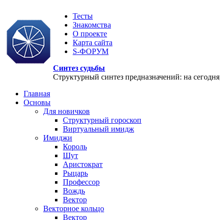
Тесты
Знакомства
О проекте
Карта сайта
S-ФОРУМ
Синтез судьбы
Структурный синтез предназначений: на сегодня, 
Главная
Основы
Для новичков
Структурный гороскоп
Виртуальный имидж
Имиджи
Король
Шут
Аристократ
Рыцарь
Профессор
Вождь
Вектор
Векторное кольцо
Вектор