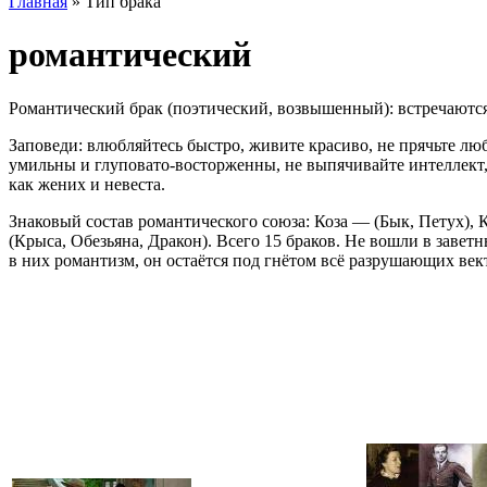
Главная
» Тип брака
романтический
Романтический брак (поэтический, возвышенный): встречаются
Заповеди: влюбляйтесь быстро, живите красиво, не прячьте лю
умильны и глуповато-восторженны, не выпячивайте интеллект, н
как жених и невеста.
Знаковый состав романтического союза: Коза — (Бык, Петух), 
(Крыса, Обезьяна, Дракон). Всего 15 браков. Не вошли в заве
в них романтизм, он остаётся под гнётом всё разрушающих век