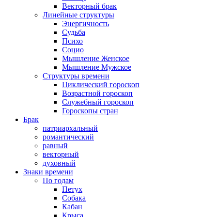
Векторный брак
Линейные структуры
Энергичность
Судьба
Психо
Социо
Мышление Женское
Мышление Мужское
Структуры времени
Циклический гороскоп
Возрастной гороскоп
Служебный гороскоп
Гороскопы стран
Брак
патриархальный
романтический
равный
векторный
духовный
Знаки времени
По годам
Петух
Собака
Кабан
Крыса