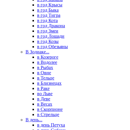
в год Крысы
в год Быка
в год Тигра
в год Кота
в год Дракона
в год Змеи
в год Лошади
в год Козы
в год Обезьяны
В Зодиаке...
в Козероге
в Водолее
в Рыбах
в Овне
в Тельце
в Близнецах
в Раке
во Льве
в Деве
в Весах
в Скорпионе
в Стрельце
В день...
в день Петуха