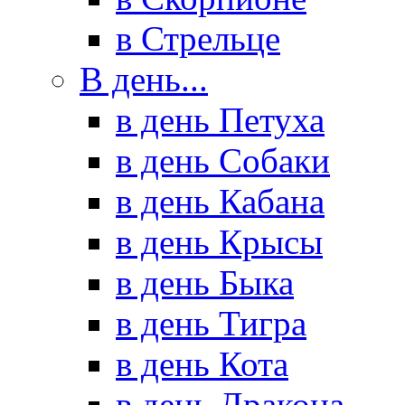
в Стрельце
В день...
в день Петуха
в день Собаки
в день Кабана
в день Крысы
в день Быка
в день Тигра
в день Кота
в день Дракона