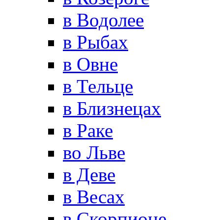
в Водолее
в Рыбах
в Овне
в Тельце
в Близнецах
в Раке
во Льве
в Деве
в Весах
в Скорпионе