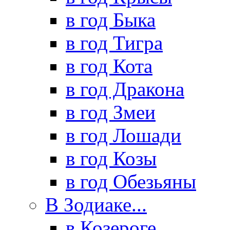
в год Быка
в год Тигра
в год Кота
в год Дракона
в год Змеи
в год Лошади
в год Козы
в год Обезьяны
В Зодиаке...
в Козероге