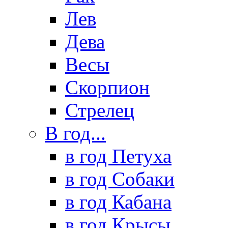
Лев
Дева
Весы
Скорпион
Стрелец
В год...
в год Петуха
в год Собаки
в год Кабана
в год Крысы