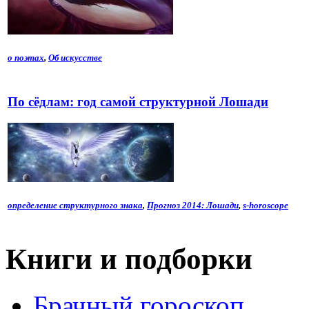
о поэтах
,
Об искусстве
По сёдлам: год самой структурной Лошади
определение структурного знака
,
Прогноз 2014: Лошади
,
s-horoscope
Книги и подборки
Брачный гороскоп