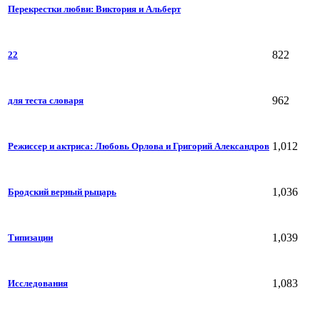
Перекрестки любви: Виктория и Альберт
822
22
962
для теста словаря
1,012
Режиссер и актриса: Любовь Орлова и Григорий Александров
1,036
Бродский верный рыцарь
1,039
Типизации
1,083
Исследования