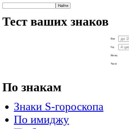
Тест ваших знаков
Имя
Год
Месяц
Число
По знакам
Знаки S-гороскопа
По имиджу