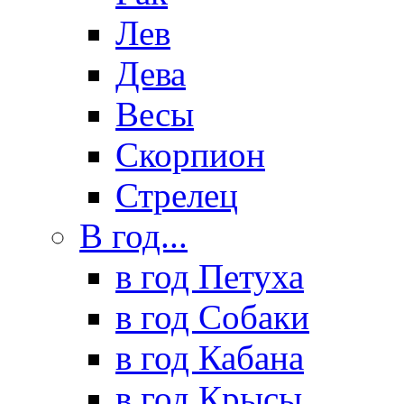
Лев
Дева
Весы
Скорпион
Стрелец
В год...
в год Петуха
в год Собаки
в год Кабана
в год Крысы