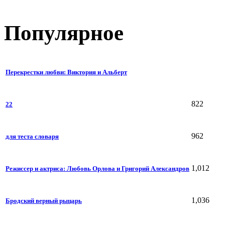
Популярное
Перекрестки любви: Виктория и Альберт
822
22
962
для теста словаря
1,012
Режиссер и актриса: Любовь Орлова и Григорий Александров
1,036
Бродский верный рыцарь