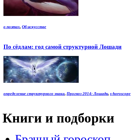
о поэтах
,
Об искусстве
По сёдлам: год самой структурной Лошади
определение структурного знака
,
Прогноз 2014: Лошади
,
s-horoscope
Книги и подборки
Брачный гороскоп