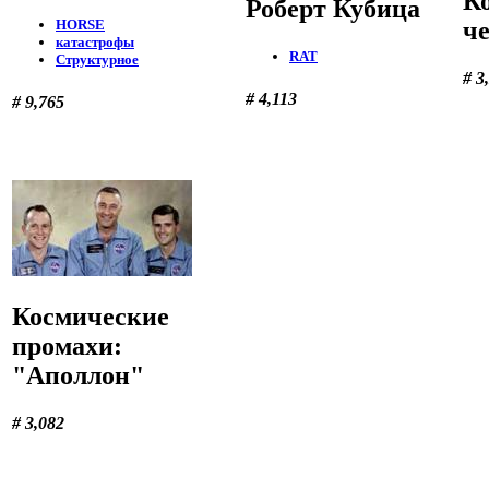
К
Роберт Кубица
ч
HORSE
катастрофы
RAT
Структурное
# 3
# 4,113
# 9,765
Космические
промахи:
"Аполлон"
# 3,082