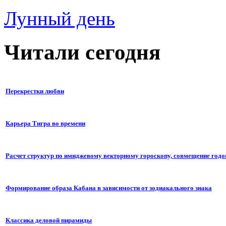
Лунный день
Читали сегодня
Перекрестки любви
Карьера Тигра во времени
Расчет структур по имиджевому векторному гороскопу, совмещение годо
Формирование образа Кабана в зависимости от зодиакального знака
Классика деловой пирамиды