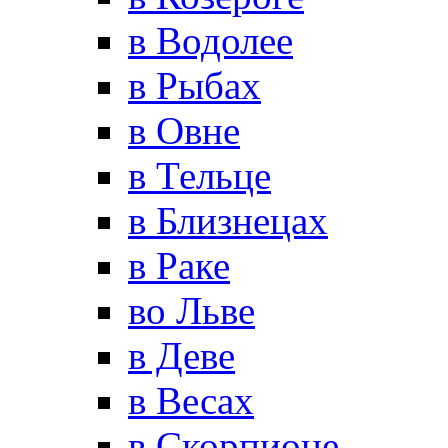
в Водолее
в Рыбах
в Овне
в Тельце
в Близнецах
в Раке
во Льве
в Деве
в Весах
в Скорпионе