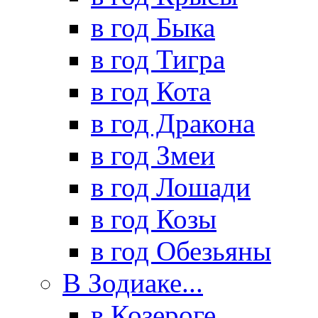
в год Быка
в год Тигра
в год Кота
в год Дракона
в год Змеи
в год Лошади
в год Козы
в год Обезьяны
В Зодиаке...
в Козероге