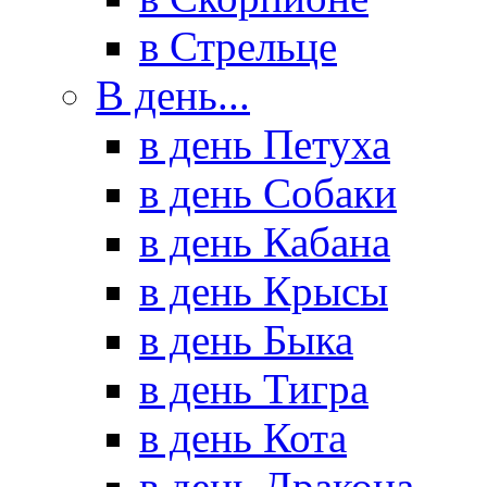
в Стрельце
В день...
в день Петуха
в день Собаки
в день Кабана
в день Крысы
в день Быка
в день Тигра
в день Кота
в день Дракона