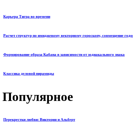
Карьера Тигра во времени
Расчет структур по имиджевому векторному гороскопу, совмещение годо
Формирование образа Кабана в зависимости от зодиакального знака
Классика деловой пирамиды
Популярное
Перекрестки любви: Виктория и Альберт