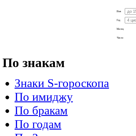
Имя
Год
Месяц
Число
По знакам
Знаки S-гороскопа
По имиджу
По бракам
По годам