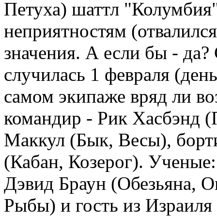
Петуха) шаттл "Колумбия"
неприятностям (отвалился
значения. А если бы - да?
случилась 1 февраля (ден
самом экипаже вряд ли во
командир - Рик Хасбэнд (П
Маккул (Бык, Весы), бор
(Кабан, Козерог). Ученые
Дэвид Браун (Обезьяна, Ов
Рыбы) и гость из Израиля