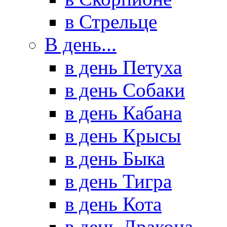
в Стрельце
В день...
в день Петуха
в день Собаки
в день Кабана
в день Крысы
в день Быка
в день Тигра
в день Кота
в день Дракона