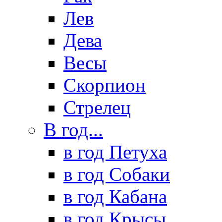
Лев
Дева
Весы
Скорпион
Стрелец
В год...
в год Петуха
в год Собаки
в год Кабана
в год Крысы