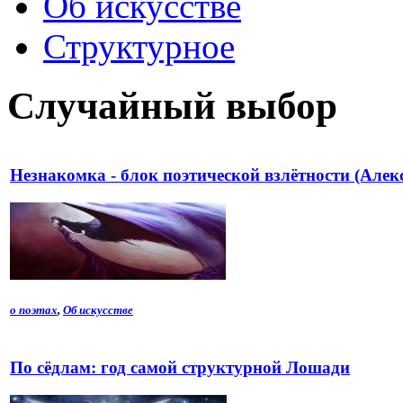
Об искусстве
Структурное
Случайный выбор
Незнакомка - блок поэтической взлётности (Алек
о поэтах
,
Об искусстве
По сёдлам: год самой структурной Лошади