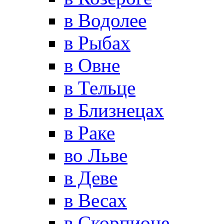
в Водолее
в Рыбах
в Овне
в Тельце
в Близнецах
в Раке
во Льве
в Деве
в Весах
в Скорпионе