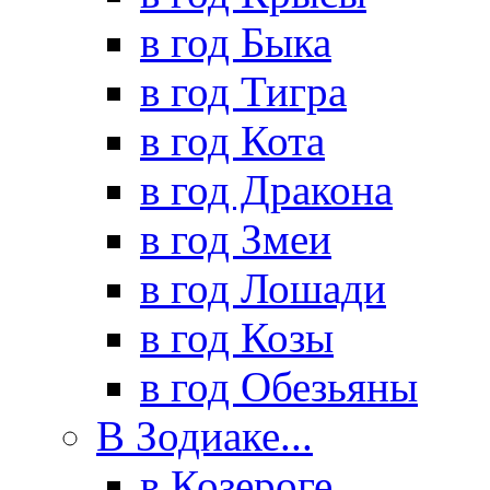
в год Быка
в год Тигра
в год Кота
в год Дракона
в год Змеи
в год Лошади
в год Козы
в год Обезьяны
В Зодиаке...
в Козероге