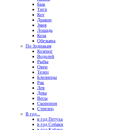
Бык
Тигр
Кот
Дракон
Змея
Лошадь
Коза
Обезьяна
По Зодиакам
Козерог
Водолей
Рыбы
Овен
Телец
Близнецы
Рак
Лев
Дева
Весы
Скорпион
Стрелец
В год...
в год Петуха
в год Собаки
в год Кабана