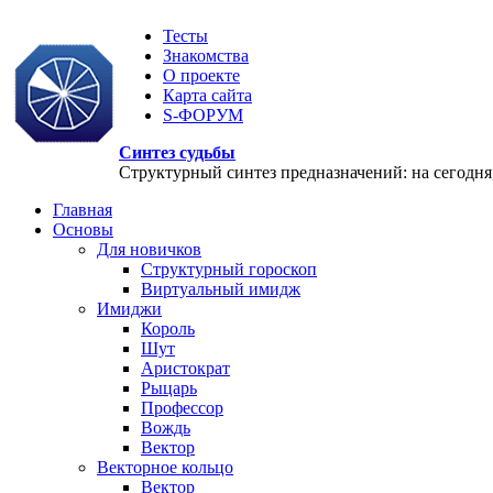
Тесты
Знакомства
О проекте
Карта сайта
S-ФОРУМ
Синтез судьбы
Структурный синтез предназначений: на сегодня, 
Главная
Основы
Для новичков
Структурный гороскоп
Виртуальный имидж
Имиджи
Король
Шут
Аристократ
Рыцарь
Профессор
Вождь
Вектор
Векторное кольцо
Вектор