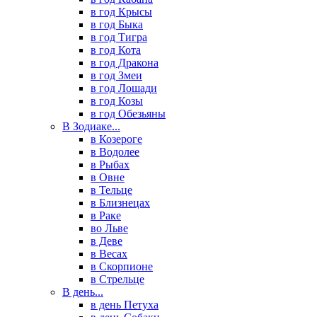
в год Крысы
в год Быка
в год Тигра
в год Кота
в год Дракона
в год Змеи
в год Лошади
в год Козы
в год Обезьяны
В Зодиаке...
в Козероге
в Водолее
в Рыбах
в Овне
в Тельце
в Близнецах
в Раке
во Льве
в Деве
в Весах
в Скорпионе
в Стрельце
В день...
в день Петуха