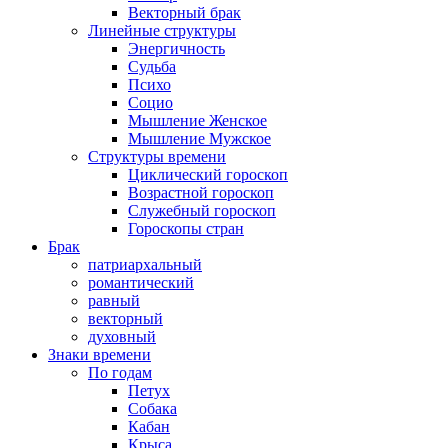
Векторный брак
Линейные структуры
Энергичность
Судьба
Психо
Социо
Мышление Женское
Мышление Мужское
Структуры времени
Циклический гороскоп
Возрастной гороскоп
Служебный гороскоп
Гороскопы стран
Брак
патриархальный
романтический
равный
векторный
духовный
Знаки времени
По годам
Петух
Собака
Кабан
Крыса