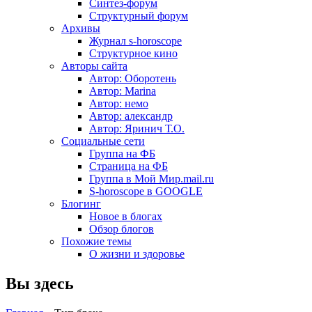
Синтез-форум
Структурный форум
Архивы
Журнал s-horoscope
Структурное кино
Авторы сайта
Автор: Оборотень
Автор: Marina
Автор: немo
Автор: александр
Автор: Яринич Т.О.
Социальные сети
Группа на ФБ
Страница на ФБ
Группа в Мой Мир.mail.ru
S-horoscope в GOOGLE
Блогинг
Новое в блогах
Обзор блогов
Похожие темы
О жизни и здоровье
Вы здесь