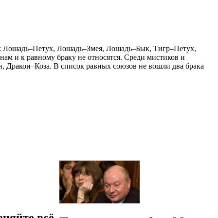
в: Лошадь–Петух, Лошадь–Змея, Лошадь–Бык, Тигр–Петух,
нам и к равному браку не относятся. Среди мистиков и
н, Дракон–Коза. В список равных союзов не вошли два брака
няйте всё,