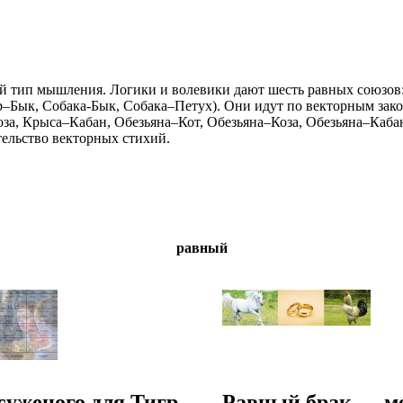
вый тип мышления. Логики и волевики дают шесть равных союзо
гр–Бык, Собака-Бык, Собака–Петух). Они идут по векторным зако
оза, Крыса–Кабан, Обезьяна–Кот, Обезьяна–Коза, Обезьяна–Каба
ельство векторных стихий.
равный
суженого для Тигр-
Равный брак — ме