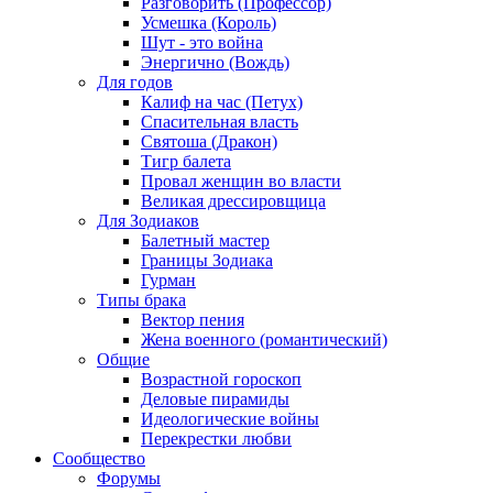
Разговорить (Профессор)
Усмешка (Король)
Шут - это война
Энергично (Вождь)
Для годов
Калиф на час (Петух)
Спасительная власть
Святоша (Дракон)
Тигр балета
Провал женщин во власти
Великая дрессировщица
Для Зодиаков
Балетный мастер
Границы Зодиака
Гурман
Типы брака
Вектор пения
Жена военного (романтический)
Общие
Возрастной гороскоп
Деловые пирамиды
Идеологические войны
Перекрестки любви
Сообщество
Форумы