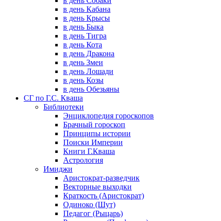
в день Собаки
в день Кабана
в день Крысы
в день Быка
в день Тигра
в день Кота
в день Дракона
в день Змеи
в день Лошади
в день Козы
в день Обезьяны
СГ по Г.С. Кваша
Библиотеки
Энциклопедия гороскопов
Брачный гороскоп
Принципы истории
Поиски Империи
Книги Г.Кваша
Астрология
Имиджи
Аристократ-разведчик
Векторные выходки
Краткость (Аристократ)
Одиноко (Шут)
Педагог (Рыцарь)