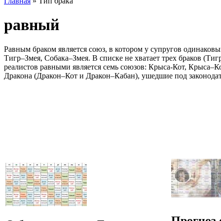
Главная
» Тип брака
равный
Равным браком является союз, в котором у супругов одинако
Тигр–Змея, Собака–Змея. В списке не хватает трех браков (Ти
реалистов равными является семь союзов: Крыса-Кот, Крыса–К
Дракона (Дракон–Кот и Дракон–Кабан), ушедшие под законодат
Прогноз 