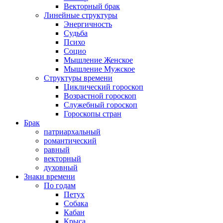
Векторный брак
Линейные структуры
Энергичность
Судьба
Психо
Социо
Мышление Женское
Мышление Мужское
Структуры времени
Циклический гороскоп
Возрастной гороскоп
Служебный гороскоп
Гороскопы стран
Брак
патриархальный
романтический
равный
векторный
духовный
Знаки времени
По годам
Петух
Собака
Кабан
Крыса