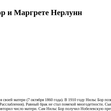
ор и Маргрете Нерлунн
 своей матери (7 октября 1860 года). В 1910 году Нильс Бор поз
 Расслабления). Равный брак не стал помехой многодетности. Сынов
повторил число матери. Сам Нильс Бор получил Нобелевскую прем