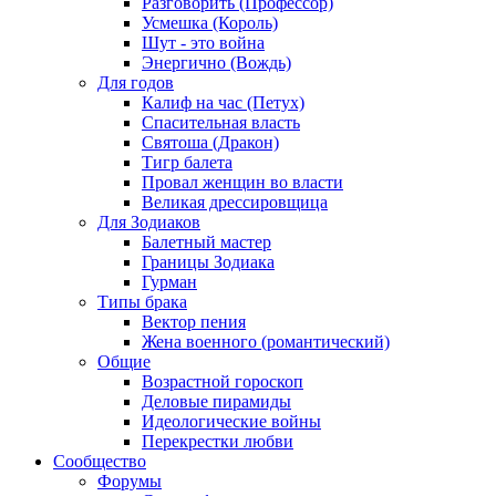
Разговорить (Профессор)
Усмешка (Король)
Шут - это война
Энергично (Вождь)
Для годов
Калиф на час (Петух)
Спасительная власть
Святоша (Дракон)
Тигр балета
Провал женщин во власти
Великая дрессировщица
Для Зодиаков
Балетный мастер
Границы Зодиака
Гурман
Типы брака
Вектор пения
Жена военного (романтический)
Общие
Возрастной гороскоп
Деловые пирамиды
Идеологические войны
Перекрестки любви
Сообщество
Форумы