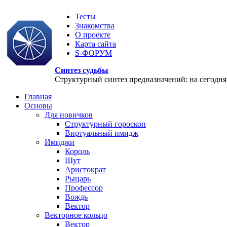
Тесты
Знакомства
О проекте
Карта сайта
S-ФОРУМ
Синтез судьбы
Структурный синтез предназначений: на сегодня, 
Главная
Основы
Для новичков
Структурный гороскоп
Виртуальный имидж
Имиджи
Король
Шут
Аристократ
Рыцарь
Профессор
Вождь
Вектор
Векторное кольцо
Вектор