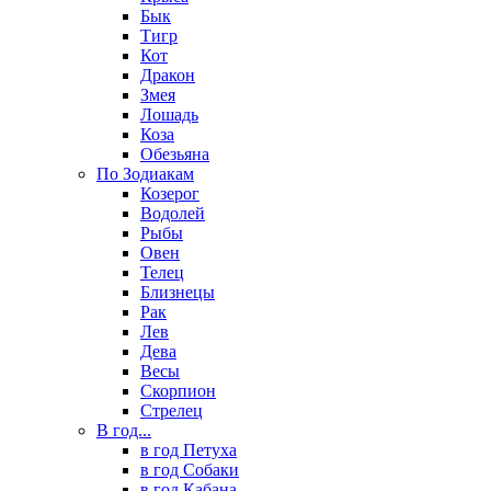
Бык
Тигр
Кот
Дракон
Змея
Лошадь
Коза
Обезьяна
По Зодиакам
Козерог
Водолей
Рыбы
Овен
Телец
Близнецы
Рак
Лев
Дева
Весы
Скорпион
Стрелец
В год...
в год Петуха
в год Собаки
в год Кабана