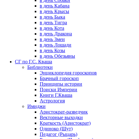
в день Собаки
в день Кабана
в день Крысы
в день Быка
в день Тигра
в день Кота
в день Дракона
в день Змеи
в день Лошади
в день Козы
в день Обезьяны
СГ по Г.С. Кваша
Библиотеки
Энциклопедия гороскопов
Брачный гороскоп
Принципы истории
Поиски Империи
Книги Г.Кваша
Астрология
Имиджи
Аристократ-разведчик
Векторные выходки
Краткость (Аристократ)
Одиноко (Шут)
Педагог (Рыцарь)