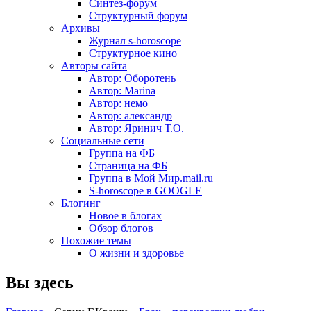
Синтез-форум
Структурный форум
Архивы
Журнал s-horoscope
Структурное кино
Авторы сайта
Автор: Оборотень
Автор: Marina
Автор: немo
Автор: александр
Автор: Яринич Т.О.
Социальные сети
Группа на ФБ
Страница на ФБ
Группа в Мой Мир.mail.ru
S-horoscope в GOOGLE
Блогинг
Новое в блогах
Обзор блогов
Похожие темы
О жизни и здоровье
Вы здесь