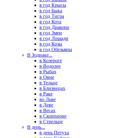
в год Крысы
в год Быка
в год Тигра
в год Кота
в год Дракона
в год Змеи
в год Лошади
в год Козы
в год Обезьяны
В Зодиаке...
в Козероге
в Водолее
в Рыбах
в Овне
в Тельце
в Близнецах
в Раке
во Льве
в Деве
в Весах
в Скорпионе
в Стрельце
В день...
в день Петуха