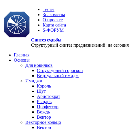
Тесты
Знакомства
О проекте
Карта сайта
S-ФОРУМ
Синтез судьбы
Структурный синтез предназначений: на сегодня, 
Главная
Основы
Для новичков
Структурный гороскоп
Виртуальный имидж
Имиджи
Король
Шут
Аристократ
Рыцарь
Профессор
Вождь
Вектор
Векторное кольцо
Вектор