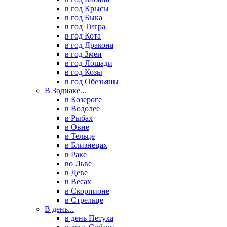
в год Крысы
в год Быка
в год Тигра
в год Кота
в год Дракона
в год Змеи
в год Лошади
в год Козы
в год Обезьяны
В Зодиаке...
в Козероге
в Водолее
в Рыбах
в Овне
в Тельце
в Близнецах
в Раке
во Льве
в Деве
в Весах
в Скорпионе
в Стрельце
В день...
в день Петуха