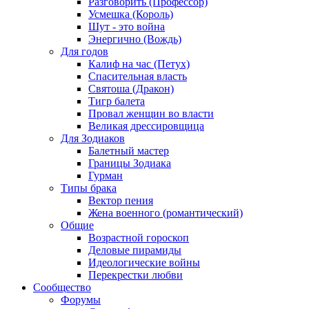
Разговорить (Профессор)
Усмешка (Король)
Шут - это война
Энергично (Вождь)
Для годов
Калиф на час (Петух)
Спасительная власть
Святоша (Дракон)
Тигр балета
Провал женщин во власти
Великая дрессировщица
Для Зодиаков
Балетный мастер
Границы Зодиака
Гурман
Типы брака
Вектор пения
Жена военного (романтический)
Общие
Возрастной гороскоп
Деловые пирамиды
Идеологические войны
Перекрестки любви
Сообщество
Форумы