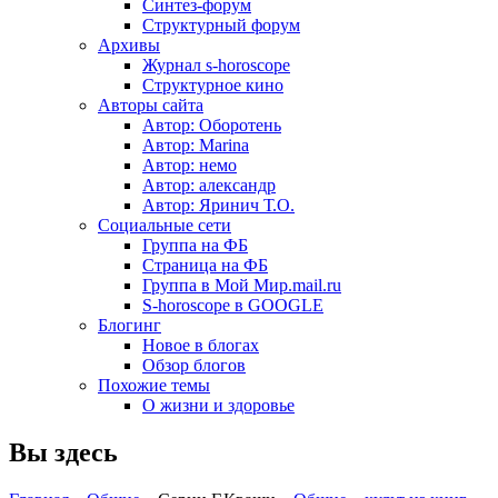
Синтез-форум
Структурный форум
Архивы
Журнал s-horoscope
Структурное кино
Авторы сайта
Автор: Оборотень
Автор: Marina
Автор: немo
Автор: александр
Автор: Яринич Т.О.
Социальные сети
Группа на ФБ
Страница на ФБ
Группа в Мой Мир.mail.ru
S-horoscope в GOOGLE
Блогинг
Новое в блогах
Обзор блогов
Похожие темы
О жизни и здоровье
Вы здесь