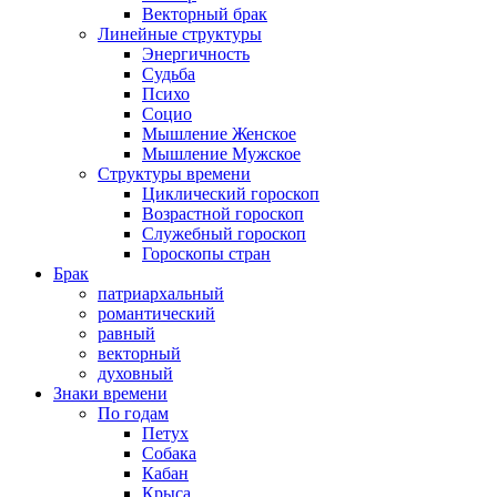
Векторный брак
Линейные структуры
Энергичность
Судьба
Психо
Социо
Мышление Женское
Мышление Мужское
Структуры времени
Циклический гороскоп
Возрастной гороскоп
Служебный гороскоп
Гороскопы стран
Брак
патриархальный
романтический
равный
векторный
духовный
Знаки времени
По годам
Петух
Собака
Кабан
Крыса