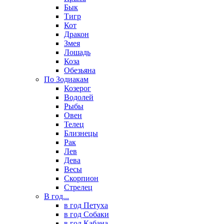
Бык
Тигр
Кот
Дракон
Змея
Лошадь
Коза
Обезьяна
По Зодиакам
Козерог
Водолей
Рыбы
Овен
Телец
Близнецы
Рак
Лев
Дева
Весы
Скорпион
Стрелец
В год...
в год Петуха
в год Собаки
в год Кабана