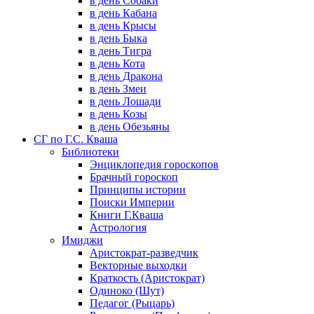
в день Собаки
в день Кабана
в день Крысы
в день Быка
в день Тигра
в день Кота
в день Дракона
в день Змеи
в день Лошади
в день Козы
в день Обезьяны
СГ по Г.С. Кваша
Библиотеки
Энциклопедия гороскопов
Брачный гороскоп
Принципы истории
Поиски Империи
Книги Г.Кваша
Астрология
Имиджи
Аристократ-разведчик
Векторные выходки
Краткость (Аристократ)
Одиноко (Шут)
Педагог (Рыцарь)