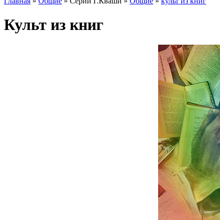
Главная
»
Общие
» Серии Г.Кваши »
Общие
»
культ из книг
Культ из книг