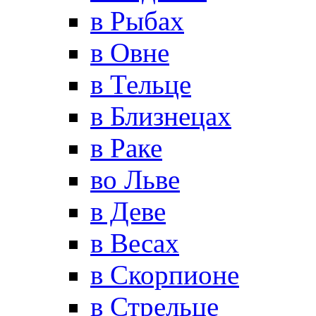
в Рыбах
в Овне
в Тельце
в Близнецах
в Раке
во Льве
в Деве
в Весах
в Скорпионе
в Стрельце