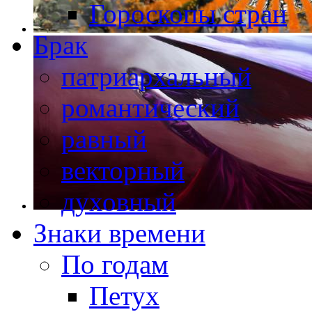
Гороскопы стран
Брак
патриархальный
романтический
равный
векторный
духовный
Знаки времени
По годам
Петух