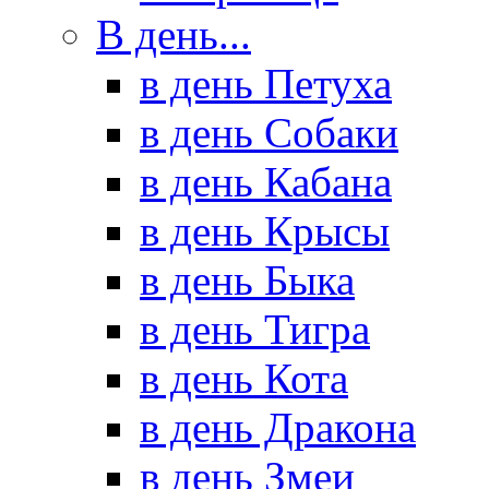
В день...
в день Петуха
в день Собаки
в день Кабана
в день Крысы
в день Быка
в день Тигра
в день Кота
в день Дракона
в день Змеи