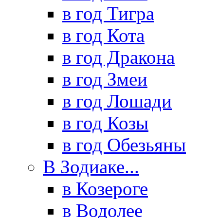
в год Тигра
в год Кота
в год Дракона
в год Змеи
в год Лошади
в год Козы
в год Обезьяны
В Зодиаке...
в Козероге
в Водолее