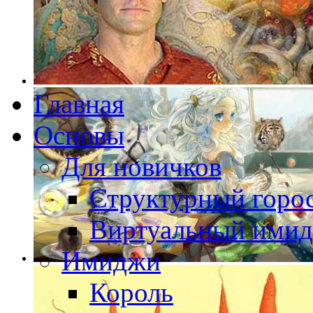
Главная
Основы
Для новичков
Структурный горо
Виртуальный ими
Имиджи
Король