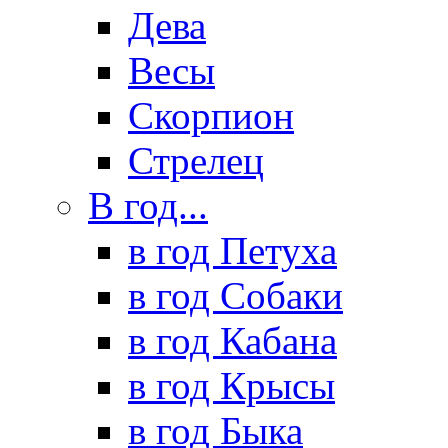
Дева
Весы
Скорпион
Стрелец
В год...
в год Петуха
в год Собаки
в год Кабана
в год Крысы
в год Быка