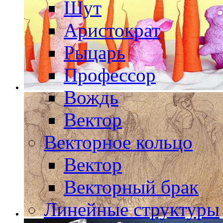
Шут
Аристократ
Рыцарь
Профессор
Вождь
Вектор
Векторное кольцо
Вектор
Векторный брак
Линейные структуры