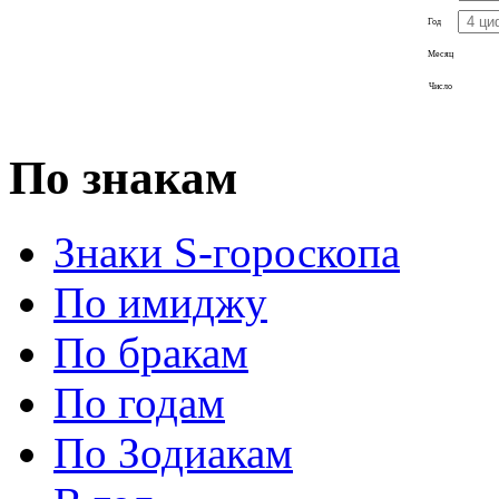
Год
Месяц
Число
По знакам
Знаки S-гороскопа
По имиджу
По бракам
По годам
По Зодиакам