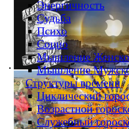
Энергичность
Судьба
Психо
Социо
Мышление Женско
Мышление Мужск
Структуры времени
Циклический горо
Возрастной гороск
Служебный гороск