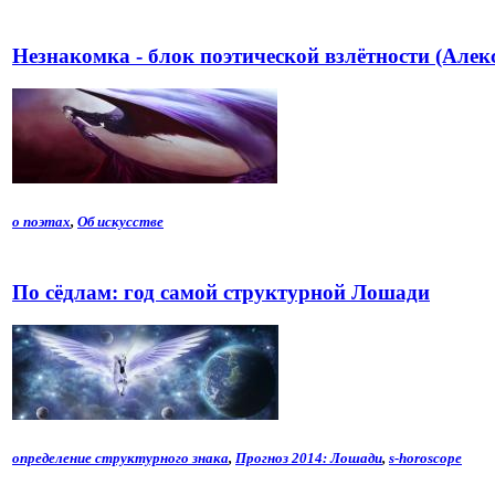
Незнакомка - блок поэтической взлётности (Алек
о поэтах
,
Об искусстве
По сёдлам: год самой структурной Лошади
определение структурного знака
,
Прогноз 2014: Лошади
,
s-horoscope