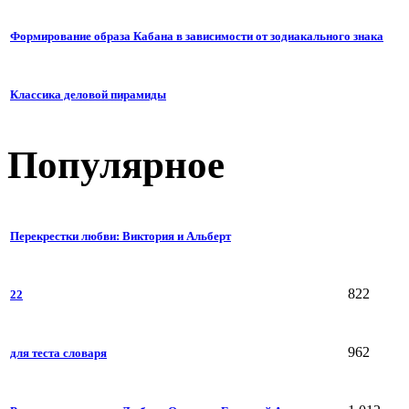
Формирование образа Кабана в зависимости от зодиакального знака
Классика деловой пирамиды
Популярное
Перекрестки любви: Виктория и Альберт
822
22
962
для теста словаря