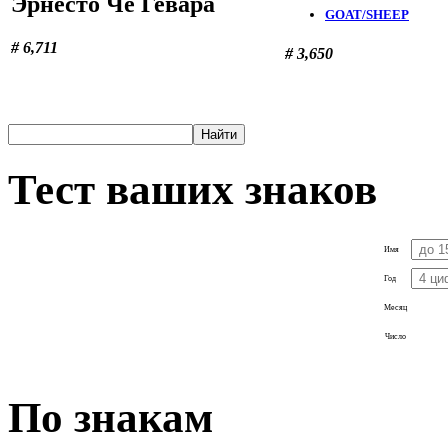
Эрнесто Че Гевара
GOAT/SHEEP
# 6,711
# 3,650
Тест ваших знаков
Имя
Год
Месяц
Число
По знакам