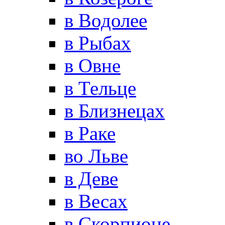
в Водолее
в Рыбах
в Овне
в Тельце
в Близнецах
в Раке
во Льве
в Деве
в Весах
в Скорпионе