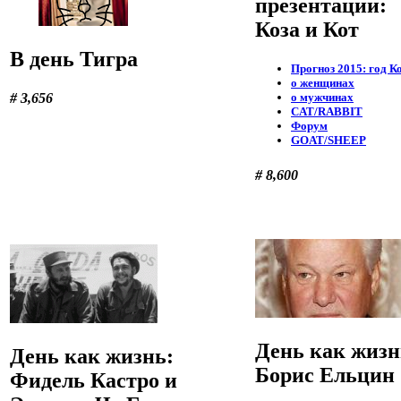
презентации:
Коза и Кот
В день Тигра
Прогноз 2015: год К
о женщинах
о мужчинах
# 3,656
CAT/RABBIT
Форум
GOAT/SHEEP
# 8,600
День как жизн
День как жизнь:
Борис Ельцин
Фидель Кастро и