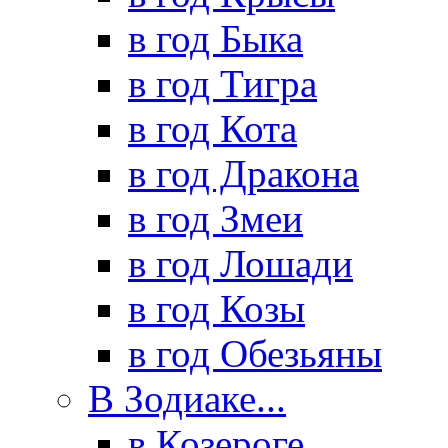
в год Быка
в год Тигра
в год Кота
в год Дракона
в год Змеи
в год Лошади
в год Козы
в год Обезьяны
В Зодиаке...
в Козероге