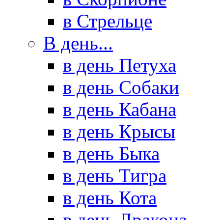
в Стрельце
В день...
в день Петуха
в день Собаки
в день Кабана
в день Крысы
в день Быка
в день Тигра
в день Кота
в день Дракона