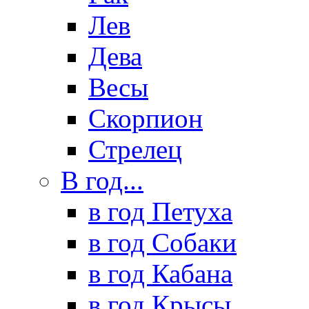
Лев
Дева
Весы
Скорпион
Стрелец
В год...
в год Петуха
в год Собаки
в год Кабана
в год Крысы