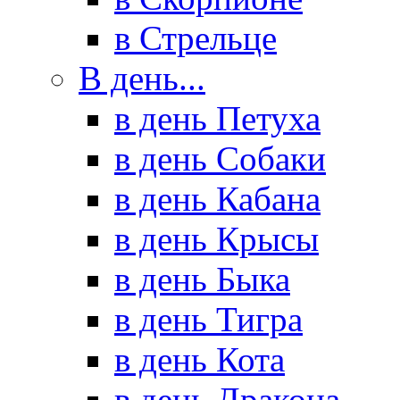
в Стрельце
В день...
в день Петуха
в день Собаки
в день Кабана
в день Крысы
в день Быка
в день Тигра
в день Кота
в день Дракона