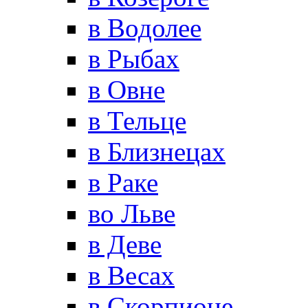
в Водолее
в Рыбах
в Овне
в Тельце
в Близнецах
в Раке
во Льве
в Деве
в Весах
в Скорпионе