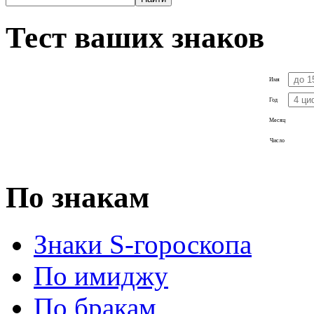
Тест ваших знаков
Имя
Год
Месяц
Число
По знакам
Знаки S-гороскопа
По имиджу
По бракам