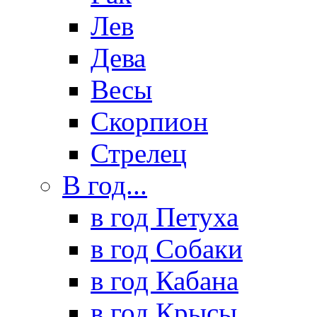
Лев
Дева
Весы
Скорпион
Стрелец
В год...
в год Петуха
в год Собаки
в год Кабана
в год Крысы