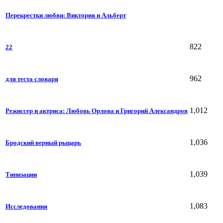
Перекрестки любви: Виктория и Альберт
822
22
962
для теста словаря
1,012
Режиссер и актриса: Любовь Орлова и Григорий Александров
1,036
Бродский верный рыцарь
1,039
Типизации
1,083
Исследования