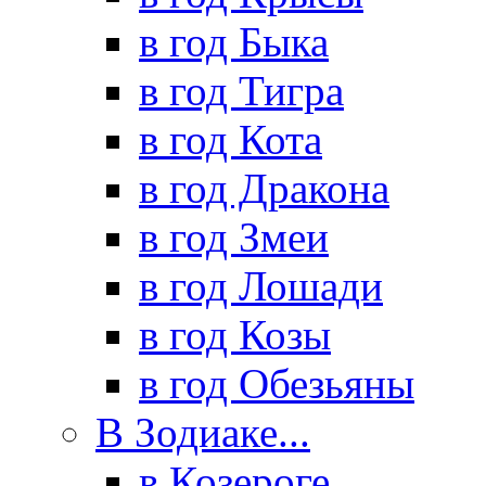
в год Быка
в год Тигра
в год Кота
в год Дракона
в год Змеи
в год Лошади
в год Козы
в год Обезьяны
В Зодиаке...
в Козероге