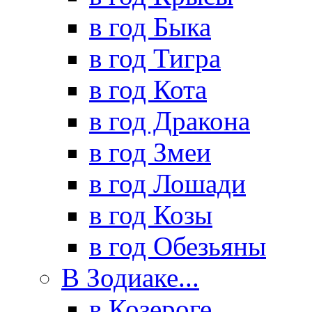
в год Быка
в год Тигра
в год Кота
в год Дракона
в год Змеи
в год Лошади
в год Козы
в год Обезьяны
В Зодиаке...
в Козероге