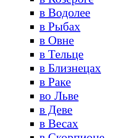
в Водолее
в Рыбах
в Овне
в Тельце
в Близнецах
в Раке
во Льве
в Деве
в Весах
в Скорпионе