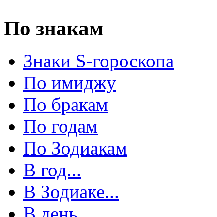
По знакам
Знаки S-гороскопа
По имиджу
По бракам
По годам
По Зодиакам
В год...
В Зодиаке...
В день...