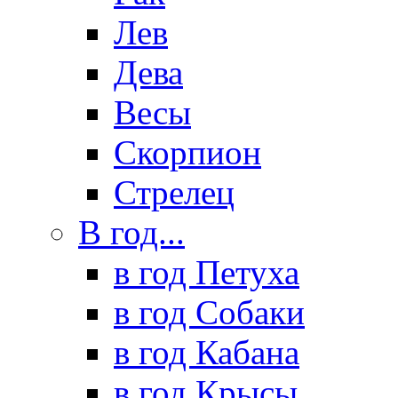
Лев
Дева
Весы
Скорпион
Стрелец
В год...
в год Петуха
в год Собаки
в год Кабана
в год Крысы