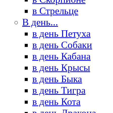
в Стрельце
В день...
в день Петуха
в день Собаки
в день Кабана
в день Крысы
в день Быка
в день Тигра
в день Кота
в день Дракона