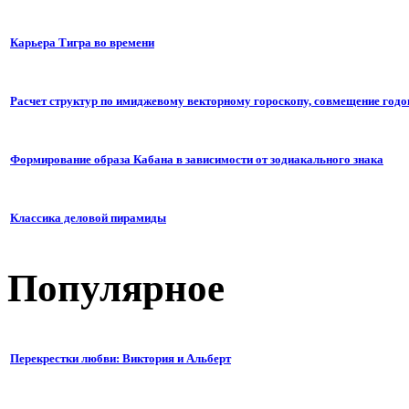
Карьера Тигра во времени
Расчет структур по имиджевому векторному гороскопу, совмещение годо
Формирование образа Кабана в зависимости от зодиакального знака
Классика деловой пирамиды
Популярное
Перекрестки любви: Виктория и Альберт