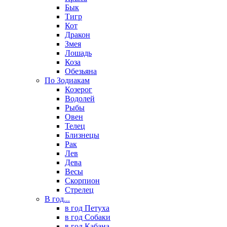
Бык
Тигр
Кот
Дракон
Змея
Лошадь
Коза
Обезьяна
По Зодиакам
Козерог
Водолей
Рыбы
Овен
Телец
Близнецы
Рак
Лев
Дева
Весы
Скорпион
Стрелец
В год...
в год Петуха
в год Собаки
в год Кабана