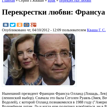
Главная
» Серии Г.Кваши »
Брак
»
перекрестки любви
Перекрестки любви: Франсуа
Опубликовано чт, 04/10/2012 - 12:09 пользователем
Кваша Г. С.
Нынешний президент Франции Франсуа Олланд (Лошадь, Лев) -
(ленинский выбор). Сначала это была Сеголен Руаяль (Змея, Ве
Водолей), с которой Олланд познакомился в 1988 году ("Амери
Волшебным датам. Да и когда еще политику влюбляться, не в Р