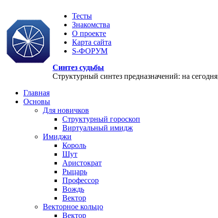
Тесты
Знакомства
О проекте
Карта сайта
S-ФОРУМ
Синтез судьбы
Структурный синтез предназначений: на сегодня, 
Главная
Основы
Для новичков
Структурный гороскоп
Виртуальный имидж
Имиджи
Король
Шут
Аристократ
Рыцарь
Профессор
Вождь
Вектор
Векторное кольцо
Вектор