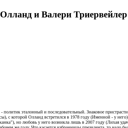
 Олланд и Валери Триервейлер
 политик эталонный и последовательный. Знаковое пристрастие
сы), с которой Олланд встретился в 1978 году (Именной - у него
канка"), но любовь у него возникла лишь в 2007 году (Лихая уд
абочем же году. Что касается избранницы президента, то надо б