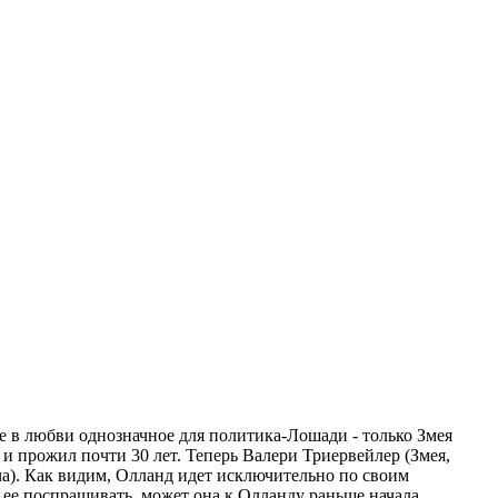
 в любви однозначное для политика-Лошади - только Змея
) и прожил почти 30 лет. Теперь Валери Триервейлер (Змея,
ача). Как видим, Олланд идет исключительно по своим
ы ее поспрашивать, может она к Олланду раньше начала