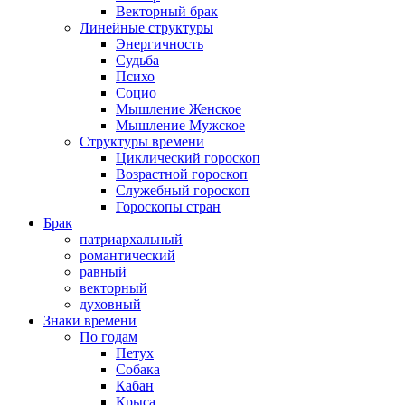
Векторный брак
Линейные структуры
Энергичность
Судьба
Психо
Социо
Мышление Женское
Мышление Мужское
Структуры времени
Циклический гороскоп
Возрастной гороскоп
Служебный гороскоп
Гороскопы стран
Брак
патриархальный
романтический
равный
векторный
духовный
Знаки времени
По годам
Петух
Собака
Кабан
Крыса