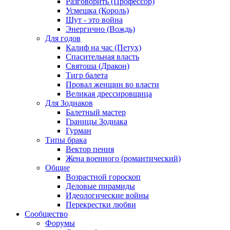
Разговорить (Профессор)
Усмешка (Король)
Шут - это война
Энергично (Вождь)
Для годов
Калиф на час (Петух)
Спасительная власть
Святоша (Дракон)
Тигр балета
Провал женщин во власти
Великая дрессировщица
Для Зодиаков
Балетный мастер
Границы Зодиака
Гурман
Типы брака
Вектор пения
Жена военного (романтический)
Общие
Возрастной гороскоп
Деловые пирамиды
Идеологические войны
Перекрестки любви
Сообщество
Форумы