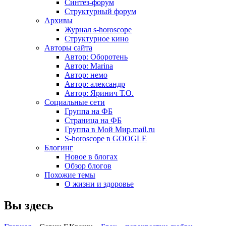
Синтез-форум
Структурный форум
Архивы
Журнал s-horoscope
Структурное кино
Авторы сайта
Автор: Оборотень
Автор: Marina
Автор: немo
Автор: александр
Автор: Яринич Т.О.
Социальные сети
Группа на ФБ
Страница на ФБ
Группа в Мой Мир.mail.ru
S-horoscope в GOOGLE
Блогинг
Новое в блогах
Обзор блогов
Похожие темы
О жизни и здоровье
Вы здесь