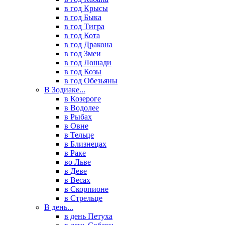
в год Крысы
в год Быка
в год Тигра
в год Кота
в год Дракона
в год Змеи
в год Лошади
в год Козы
в год Обезьяны
В Зодиаке...
в Козероге
в Водолее
в Рыбах
в Овне
в Тельце
в Близнецах
в Раке
во Льве
в Деве
в Весах
в Скорпионе
в Стрельце
В день...
в день Петуха