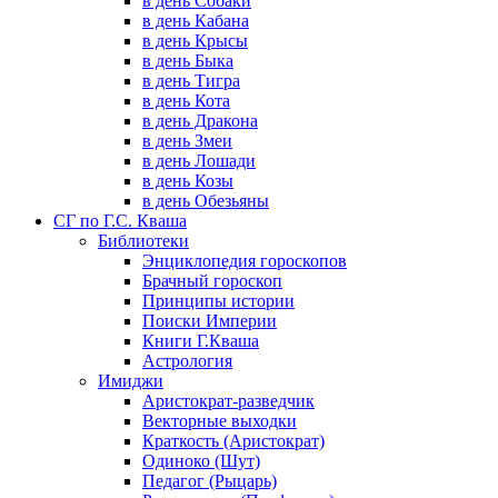
в день Собаки
в день Кабана
в день Крысы
в день Быка
в день Тигра
в день Кота
в день Дракона
в день Змеи
в день Лошади
в день Козы
в день Обезьяны
СГ по Г.С. Кваша
Библиотеки
Энциклопедия гороскопов
Брачный гороскоп
Принципы истории
Поиски Империи
Книги Г.Кваша
Астрология
Имиджи
Аристократ-разведчик
Векторные выходки
Краткость (Аристократ)
Одиноко (Шут)
Педагог (Рыцарь)