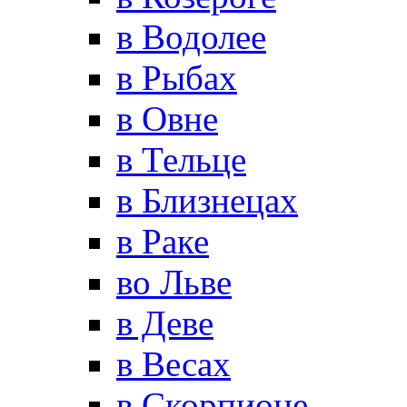
в Водолее
в Рыбах
в Овне
в Тельце
в Близнецах
в Раке
во Льве
в Деве
в Весах
в Скорпионе