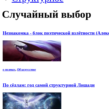
Случайный выбор
Незнакомка - блок поэтической взлётности (Алек
о поэтах
,
Об искусстве
По сёдлам: год самой структурной Лошади