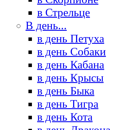
в Стрельце
В день...
в день Петуха
в день Собаки
в день Кабана
в день Крысы
в день Быка
в день Тигра
в день Кота
в день Дракона