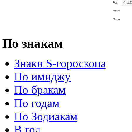
Год
Месяц
Число
По знакам
Знаки S-гороскопа
По имиджу
По бракам
По годам
По Зодиакам
В год...