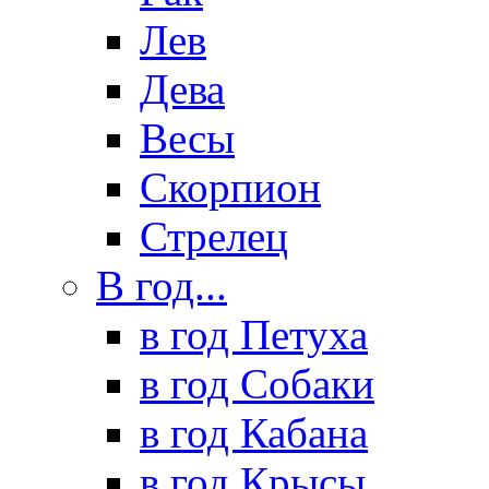
Лев
Дева
Весы
Скорпион
Стрелец
В год...
в год Петуха
в год Собаки
в год Кабана
в год Крысы