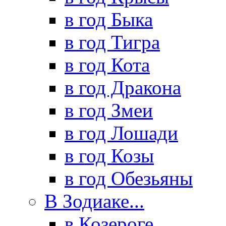
в год Быка
в год Тигра
в год Кота
в год Дракона
в год Змеи
в год Лошади
в год Козы
в год Обезьяны
В Зодиаке...
в Козероге