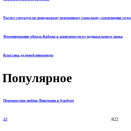
Расчет структур по имиджевому векторному гороскопу, совмещение годо
Формирование образа Кабана в зависимости от зодиакального знака
Классика деловой пирамиды
Популярное
Перекрестки любви: Виктория и Альберт
822
22