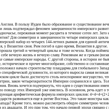
Англия. В пользу Иудеи было образование и существование вечн
 лишь подтверждал феномен завершенности имперского развития 
дночасье, переживая момент расцвета в течение сотен лет. Зато
антия? Для симметрии и завершенности четыре имперских цикла
мперский набор из четырех 144-летних рывков для единой антич
ия, у Византии своя. Рим погиб в одно время, Византия в другое
прошла третий и четвертый циклы и тоже исчезла. Когда поймешь
 себе вечную жизнь и вечную славу. Римлянам же и грекам (визан
 же самые имперские народы. С другой стороны, в истории не бы
е, историческое и прочее многообразие, собственно и составивш
положил начало строительству плацдарма для глобального Запад
о специфической духовности, из которого выросла самая великая
рском цикле было достигнуто столь неоспоримое могущество, ч
етрии, закон четырехкратности Империи сохранился и здесь. Толь
ния. Вновь хочется подчеркнуть, что идея о существовании име
по поводу этих Империй уже имелись. В основном, речь идет о 
ледующая арифметическая формула имперских циклов: 4+4+4+(2+
сударств развивается еще в ритме Востока. Это такие монстры к
апада? Кроме того, можно рассмотреть общую симметрию человеч
 из двадцати. И это при том, что начало первой эпохи связано 