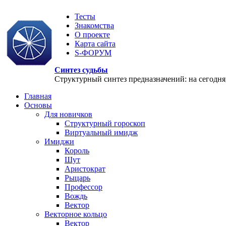
Тесты
Знакомства
О проекте
Карта сайта
S-ФОРУМ
Синтез судьбы
Структурный синтез предназначений: на сегодня, 
Главная
Основы
Для новичков
Структурный гороскоп
Виртуальный имидж
Имиджи
Король
Шут
Аристократ
Рыцарь
Профессор
Вождь
Вектор
Векторное кольцо
Вектор