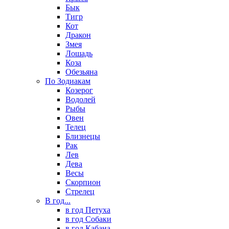
Бык
Тигр
Кот
Дракон
Змея
Лошадь
Коза
Обезьяна
По Зодиакам
Козерог
Водолей
Рыбы
Овен
Телец
Близнецы
Рак
Лев
Дева
Весы
Скорпион
Стрелец
В год...
в год Петуха
в год Собаки
в год Кабана