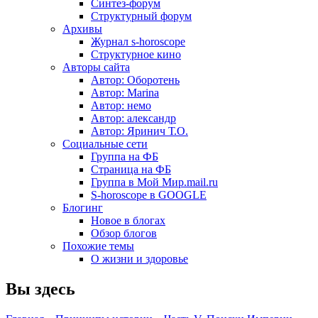
Синтез-форум
Структурный форум
Архивы
Журнал s-horoscope
Структурное кино
Авторы сайта
Автор: Оборотень
Автор: Marina
Автор: немo
Автор: александр
Автор: Яринич Т.О.
Социальные сети
Группа на ФБ
Страница на ФБ
Группа в Мой Мир.mail.ru
S-horoscope в GOOGLE
Блогинг
Новое в блогах
Обзор блогов
Похожие темы
О жизни и здоровье
Вы здесь