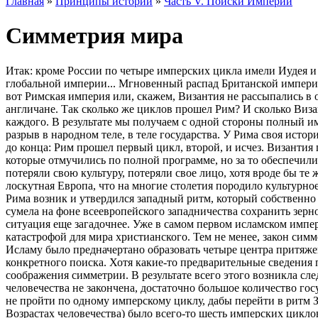
Главная
»
Принципы истории
»
Часть V. Поиски Империи
Симметрия мира
Итак: кроме России по четыре имперских цикла имели Иудея и 
глобальной империи... Мгновенный распад Британской империи
вот Римская империя или, скажем, Византия не рассыпались в о
англичане. Так сколько же циклов прошел Рим? И сколько Виз
каждого. В результате мы получаем с одной стороны полный и
разрыв в народном теле, в теле государства. У Рима своя истор
до конца: Рим прошел первый цикл, второй, и исчез. Византия 
которые отмучились по полной программе, но за то обеспечили
потеряли свою культуру, потеряли свое лицо, хотя вроде бы те
лоскутная Европа, что на многие столетия породило культурно
Рима возник и утвердился западный ритм, который собственно 
сумела на фоне всеевропейского западничества сохранить зерн
ситуация еще загадочнее. Уже в самом первом исламском импе
катастрофой для мира христианского. Тем не менее, закон симм
Исламу было предначертано образовать четыре центра притяже
конкретного поиска. Хотя какие-то предварительные сведения 
соображения симметрии. В результате всего этого возникла с
человечества не закончена, достаточно большое количество го
не пройти по одному имперскому циклу, дабы перейти в ритм З
Возрастах человечества) было всего-то шесть имперских циклов