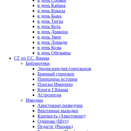
в день Собаки
в день Кабана
в день Крысы
в день Быка
в день Тигра
в день Кота
в день Дракона
в день Змеи
в день Лошади
в день Козы
в день Обезьяны
СГ по Г.С. Кваша
Библиотеки
Энциклопедия гороскопов
Брачный гороскоп
Принципы истории
Поиски Империи
Книги Г.Кваша
Астрология
Имиджи
Аристократ-разведчик
Векторные выходки
Краткость (Аристократ)
Одиноко (Шут)
Педагог (Рыцарь)