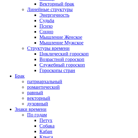
Векторный брак
Линейные структуры
Энергичность
Судьба
Психо
Социо
Мышление Женское
Мышление Мужское
Структуры времени
Циклический гороскоп
Возрастной гороскоп
Служебный гороскоп
Гороскопы стран
Брак
патриархальный
романтический
равный
векторный
духовный
Знаки времени
По годам
Петух
Собака
Кабан
Крыса