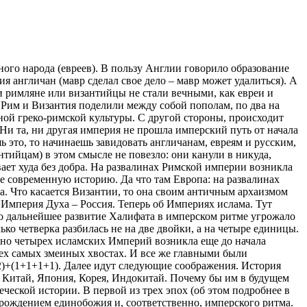
ого народа (евреев). В пользу Англии говорило образование
англичан (мавр сделал свое дело – мавр может удалиться). А
 и римляне или византийцы не стали вечными, как евреи и
 Рим и Византия поделили между собой пополам, по два на
ной греко-римской культуры. С другой стороны, происходит
. Ни та, ни другая империя не прошла имперский путь от начала
 это, то начинаешь завидовать англичанам, евреям и русским,
тийцам) в этом смысле не повезло: они канули в никуда,
вает худа без добра. На развалинах Римской империи возникла
ее современную историю. Да что там Европа: на развалинах
а. Что касается Византии, то она своим античным архаизмом
 Империя Духа – Россия. Теперь об Империях ислама. Тут
то дальнейшее развитие Халифата в имперском ритме угрожало
ко четверка разбилась не на две двойки, а на четыре единицы.
нно четырех исламских Империй возникла еще до начала
тех самых змеиных хвостах. И все же главными были
2)+(1+1+1+1). Далее идут следующие соображения. История
ак Китай, Япония, Корея, Индокитай. Почему бы им в будущем
еской истории. В первой из трех эпох (об этом подробнее в
с рождением единобожия и, соответственно, имперского ритма.