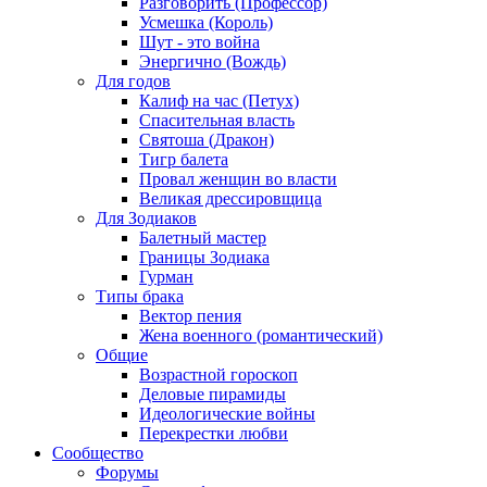
Разговорить (Профессор)
Усмешка (Король)
Шут - это война
Энергично (Вождь)
Для годов
Калиф на час (Петух)
Спасительная власть
Святоша (Дракон)
Тигр балета
Провал женщин во власти
Великая дрессировщица
Для Зодиаков
Балетный мастер
Границы Зодиака
Гурман
Типы брака
Вектор пения
Жена военного (романтический)
Общие
Возрастной гороскоп
Деловые пирамиды
Идеологические войны
Перекрестки любви
Сообщество
Форумы