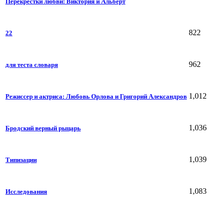
Перекрестки любви: Виктория и Альберт
822
22
962
для теста словаря
1,012
Режиссер и актриса: Любовь Орлова и Григорий Александров
1,036
Бродский верный рыцарь
1,039
Типизации
1,083
Исследования