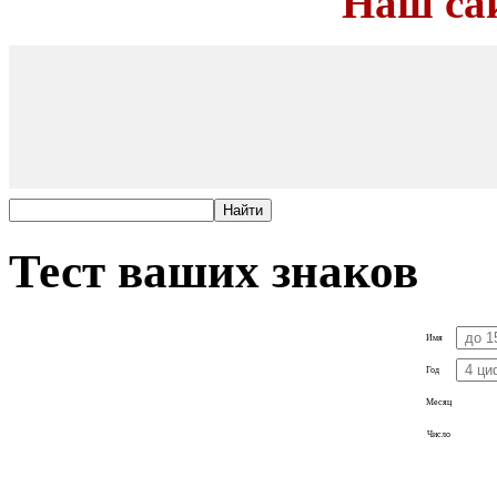
Наш са
Тест ваших знаков
Имя
Год
Месяц
Число