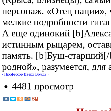
персонаж. «Отец нации», 
мелкие подробности гиган
А еще одинокий [b]Алексан
истинным рыцарем, остав
память. [b]Буш-старший[/
родной», разумеется, для
‹ Профессор
Вверх
Вождь ›
4481 просмотр