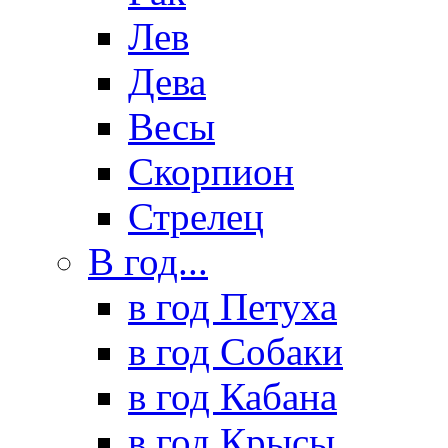
Лев
Дева
Весы
Скорпион
Стрелец
В год...
в год Петуха
в год Собаки
в год Кабана
в год Крысы