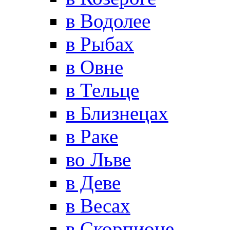
в Водолее
в Рыбах
в Овне
в Тельце
в Близнецах
в Раке
во Льве
в Деве
в Весах
в Скорпионе