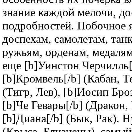
знание каждой мелочи, до
подробностей. Побочное 
доспехам, самолетам, тан
ружьям, орденам, медалям
еще [b]Уинстон Черчилль[/
[b]Кромвель[/b] (Кабан, Т
(Тигр, Лев), [b]Иосип Бро
[b]Че Гевары[/b] (Дракон
[b]Диана[/b] (Бык, Рак). Н
(Крыса, Близнецы), самы