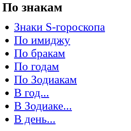
По знакам
Знаки S-гороскопа
По имиджу
По бракам
По годам
По Зодиакам
В год...
В Зодиаке...
В день...