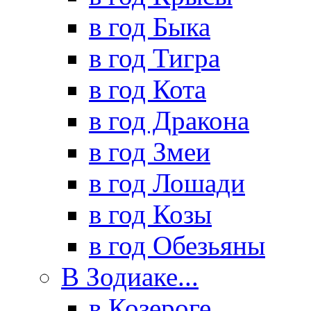
в год Быка
в год Тигра
в год Кота
в год Дракона
в год Змеи
в год Лошади
в год Козы
в год Обезьяны
В Зодиаке...
в Козероге