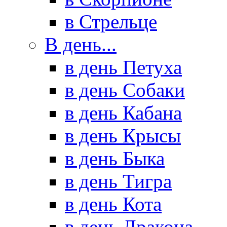
в Стрельце
В день...
в день Петуха
в день Собаки
в день Кабана
в день Крысы
в день Быка
в день Тигра
в день Кота
в день Дракона