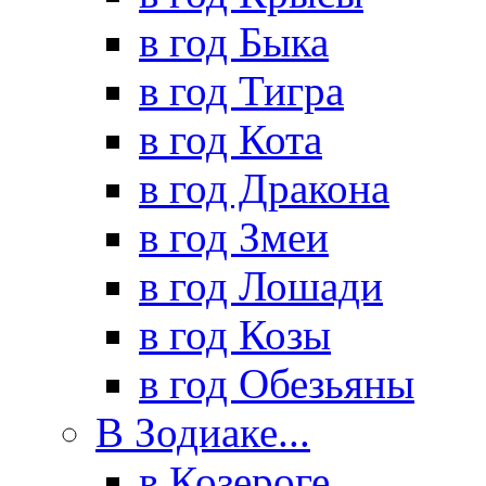
в год Быка
в год Тигра
в год Кота
в год Дракона
в год Змеи
в год Лошади
в год Козы
в год Обезьяны
В Зодиаке...
в Козероге