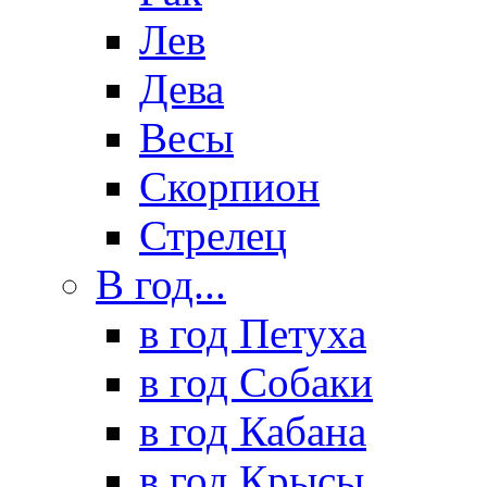
Лев
Дева
Весы
Скорпион
Стрелец
В год...
в год Петуха
в год Собаки
в год Кабана
в год Крысы