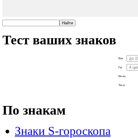
Тест ваших знаков
Имя
Год
Месяц
Число
По знакам
Знаки S-гороскопа