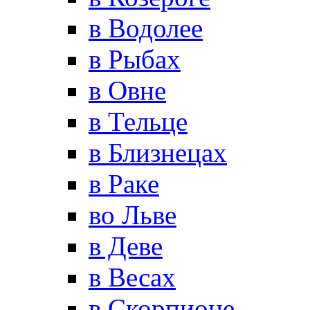
в Водолее
в Рыбах
в Овне
в Тельце
в Близнецах
в Раке
во Льве
в Деве
в Весах
в Скорпионе