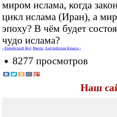
миром ислама, когда зако
цикл ислама (Иран), а ми
эпоху? В чём будет состо
чудо ислама?
‹ Еврейский Кот
Вверх
Английская Крыса ›
8277 просмотров
Наш са