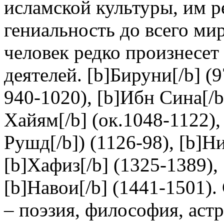
исламской культуры, им р
гениальность до всего ми
человек редко произнесет
деятелей. [b]Бируни[/b] (9
940-1020), [b]Ибн Сина[/b
Хайям[/b] (ок.1048-1122),
Рушд[/b]) (1126-98), [b]Н
[b]Хафиз[/b] (1325-1389), 
[b]Навои[/b] (1441-1501)
– поэзия, философия, аст