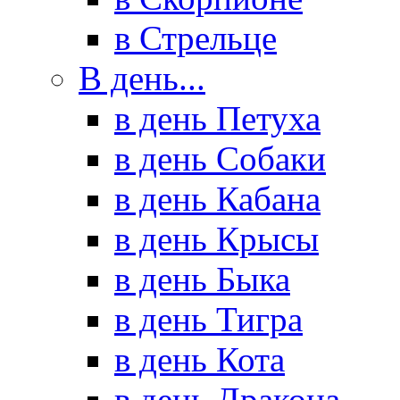
в Стрельце
В день...
в день Петуха
в день Собаки
в день Кабана
в день Крысы
в день Быка
в день Тигра
в день Кота
в день Дракона