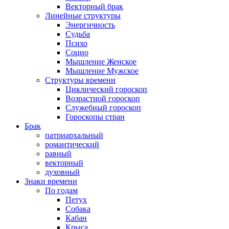
Векторный брак
Линейные структуры
Энергичность
Судьба
Психо
Социо
Мышление Женское
Мышление Мужское
Структуры времени
Циклический гороскоп
Возрастной гороскоп
Служебный гороскоп
Гороскопы стран
Брак
патриархальный
романтический
равный
векторный
духовный
Знаки времени
По годам
Петух
Собака
Кабан
Крыса