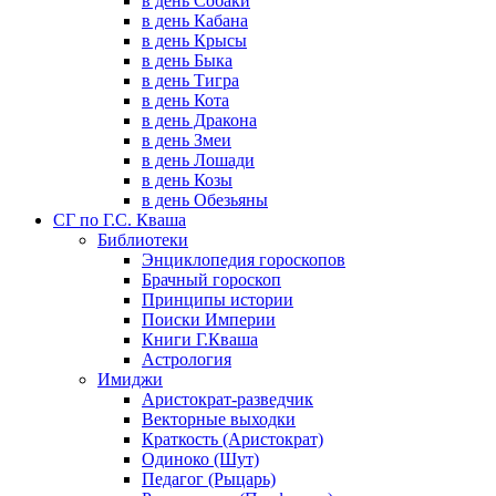
в день Собаки
в день Кабана
в день Крысы
в день Быка
в день Тигра
в день Кота
в день Дракона
в день Змеи
в день Лошади
в день Козы
в день Обезьяны
СГ по Г.С. Кваша
Библиотеки
Энциклопедия гороскопов
Брачный гороскоп
Принципы истории
Поиски Империи
Книги Г.Кваша
Астрология
Имиджи
Аристократ-разведчик
Векторные выходки
Краткость (Аристократ)
Одиноко (Шут)
Педагог (Рыцарь)