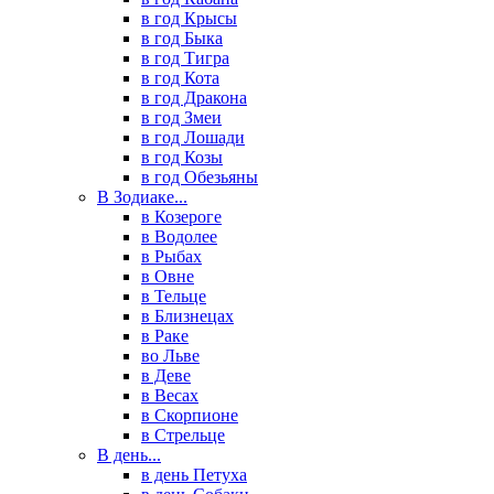
в год Крысы
в год Быка
в год Тигра
в год Кота
в год Дракона
в год Змеи
в год Лошади
в год Козы
в год Обезьяны
В Зодиаке...
в Козероге
в Водолее
в Рыбах
в Овне
в Тельце
в Близнецах
в Раке
во Льве
в Деве
в Весах
в Скорпионе
в Стрельце
В день...
в день Петуха