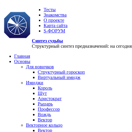
Тесты
Знакомства
О проекте
Карта сайта
S-ФОРУМ
Синтез судьбы
Структурный синтез предназначений: на сегодня, 
Главная
Основы
Для новичков
Структурный гороскоп
Виртуальный имидж
Имиджи
Король
Шут
Аристократ
Рыцарь
Профессор
Вождь
Вектор
Векторное кольцо
Вектор