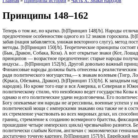
Главная
»
Принципы истории
»
Часть X. Знаки народов
Принципы 148–162
Теперь о том же, но кратко. [b]Принцип 148[/b]. Народы отлич
предпочтение особенностям одного из 12 знаков гороскопа. [b
забав (нация забавляется, унижая векторного слугу), метод п
методы. [b]Принцип 150[/b]. Теоретические принципы состоят 
(Бык, Дракон, Собака, Коза). А вот открытые знаки (Кот, Лош
принципов — возрастное предпочтение: старые народы получают
индусы… [b]Принцип 152[/b]. Другой довольно важный принцип
Финансовые народы должны быть отнесены к реалистическим зн
ради политического могущества,— к знакам волевым (Тигр, Ло
(Крыса, Обезьяна, Дракон). [b]Принцип 153[/b]. К западным н
народов). Но кроме того еще и вся Америка, и Северная и Южн
политическому стилю, что неизбежно ведет государства Козы к
однако и его политические удачи недолговечны. Его политиче
Богу опекаемые им народы не агрессивны, военные успехи у н
политической мощи с имперскими знаками она также не в сост
их стремление участвовать во всех мировых делах, их способн
границ, стремление к созданию всемирного братства, фиксация
прошедшие четыре имперских цикла) чрезвычайно разнятся. Бе
политически слабым Котом, англичан с экономически гениаль
достаточно точную картину. [b]Принцип 157[/b]. Еврейский ми