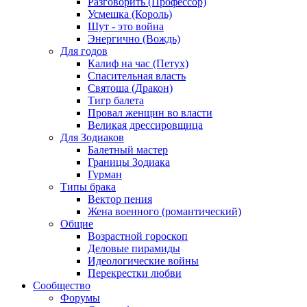
Разговорить (Профессор)
Усмешка (Король)
Шут - это война
Энергично (Вождь)
Для годов
Калиф на час (Петух)
Спасительная власть
Святоша (Дракон)
Тигр балета
Провал женщин во власти
Великая дрессировщица
Для Зодиаков
Балетный мастер
Границы Зодиака
Гурман
Типы брака
Вектор пения
Жена военного (романтический)
Общие
Возрастной гороскоп
Деловые пирамиды
Идеологические войны
Перекрестки любви
Сообщество
Форумы