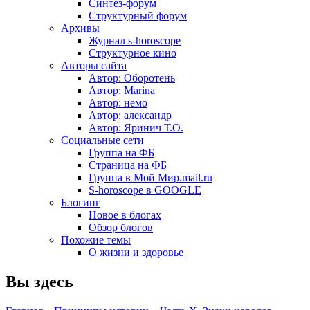
Синтез-форум
Структурный форум
Архивы
Журнал s-horoscope
Структурное кино
Авторы сайта
Автор: Оборотень
Автор: Marina
Автор: немo
Автор: александр
Автор: Яринич Т.О.
Социальные сети
Группа на ФБ
Страница на ФБ
Группа в Мой Мир.mail.ru
S-horoscope в GOOGLE
Блогинг
Новое в блогах
Обзор блогов
Похожие темы
О жизни и здоровье
Вы здесь