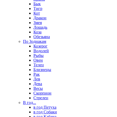
Бык
Тигр
Кот
Дракон
Змея
Лошадь
Коза
Обезьяна
По Зодиакам
Козерог
Водолей
Рыбы
Овен
Телец
Близнецы
Рак
Лев
Дева
Весы
Скорпион
Стрелец
В год...
в год Петуха
в год Собаки
в год Кабана