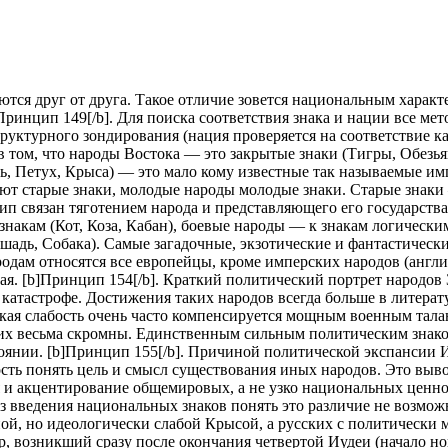
аются друг от друга. Такое отличие зовется национальным харак
]Принцип 149[/b]. Для поиска соответствия знака и нации все м
оструктурного зондирования (нация проверяется на соответствие
в том, что народы Востока — это закрытые знаки (Тигры, Обезьян
адь, Петух, Крыса) — это мало кому известные так называемые и
 старые знаки, молодые народы молодые знаки. Старые знаки – 
 связан тяготением народа и представляющего его государства
акам (Кот, Коза, Кабан), боевые народы — к знакам логическим
шадь, Собака). Самые загадочные, экзотические и фантастическ
ародам относятся все европейцы, кроме имперских народов (англ
ая. [b]Принцип 154[/b]. Краткий политический портрет народов
 катастрофе. Достижения таких народов всегда больше в литерат
ская слабость очень часто компенсируется мощным военным тал
их весьма скромны. Единственным сильным политическим знаком 
оянии. [b]Принцип 155[/b]. Причиной политической экспансии 
ость понять цель и смысл существования иных народов. Это выво
 и акцентирование общемировых, а не узко национальных ценнос
з введения национальных знаков понять это различие не возмож
ной, но идеологически слабой Крысой, а русских с политическ
р, возникший сразу после окончания четвертой Иудеи (начало н