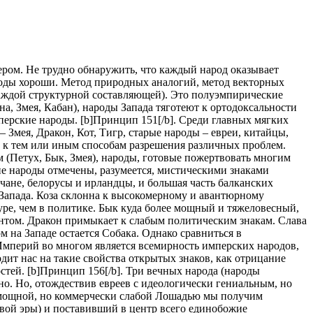
тером. Не трудно обнаружить, что каждый народ оказывает
етоды хороши. Метод природных аналогий, метод векторных
 каждой структурной составляющей). Это полуэмпирические
а, Змея, Кабан), народы Запада тяготеют к ортодоксальности
мперские народы. [b]Принцип 151[/b]. Среди главных мягких
Змея, Дракон, Кот, Тигр, старые народы – евреи, китайцы,
 к тем или иным способам разрешения различных проблем.
 (Петух, Бык, Змея), народы, готовые пожертвовать многим
ие народы отмечены, разумеется, мистическими знаками
ичане, белорусы и ирландцы, и большая часть балканских
 Запада. Коза склонна к высокомерному и авантюрному
уре, чем в политике. Бык куда более мощный и тяжеловесный,
антом. Дракон примыкает к слабым политическим знакам. Слава
на Западе остается Собака. Однако сравниться в
Империй во многом является всемирность имперских народов,
дит нас на такие свойства открытых знаков, как отрицание
тей. [b]Принцип 156[/b]. Три вечных народа (народы
но. Но, отождествив евреев с идеологически гениальным, но
и мощной, но коммерчески слабой Лошадью мы получим
овой эры) и поставивший в центр всего единобожие