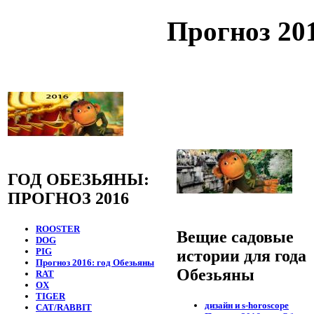
Прогноз 20
ГОД ОБЕЗЬЯНЫ:
ПРОГНОЗ 2016
ROOSTER
Вещие садовые
DOG
PIG
истории для года
Прогноз 2016: год Обезьяны
Обезьяны
RAT
OX
TIGER
дизайн и s-horoscope
CAT/RABBIT