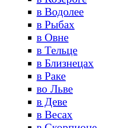
в Водолее
в Рыбах
в Овне
в Тельце
в Близнецах
в Раке
во Льве
в Деве
в Весах
в Скорпионе