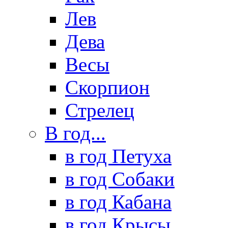
Лев
Дева
Весы
Скорпион
Стрелец
В год...
в год Петуха
в год Собаки
в год Кабана
в год Крысы