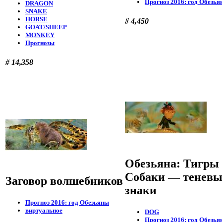
Прогноз 2016: год Обезья
DRAGON
SNAKE
HORSE
# 4,450
GOAT/SHEEP
MONKEY
Прогнозы
# 14,358
Обезьяна: Тигры
Собаки — теневы
Заговор волшебников
знаки
Прогноз 2016: год Обезьяны
виртуальное
DOG
Прогноз 2016: год Обезья