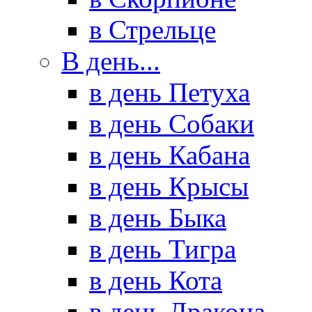
в Стрельце
В день...
в день Петуха
в день Собаки
в день Кабана
в день Крысы
в день Быка
в день Тигра
в день Кота
в день Дракона