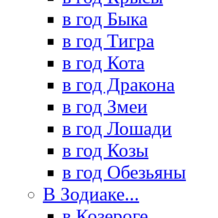
в год Быка
в год Тигра
в год Кота
в год Дракона
в год Змеи
в год Лошади
в год Козы
в год Обезьяны
В Зодиаке...
в Козероге