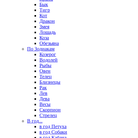
Бык
Тигр
Кот
Дракон
Змея
Лошадь
Коза
Обезьяна
По Зодиакам
Козерог
Водолей
Рыбы
Овен
Телец
Близнецы
Рак
Лев
Дева
Весы
Скорпион
Стрелец
В год...
в год Петуха
в год Собаки
в год Кабана