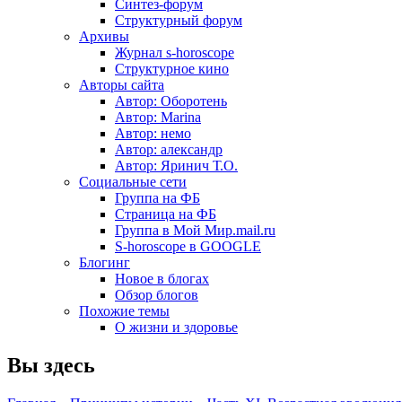
Синтез-форум
Структурный форум
Архивы
Журнал s-horoscope
Структурное кино
Авторы сайта
Автор: Оборотень
Автор: Marina
Автор: немo
Автор: александр
Автор: Яринич Т.О.
Социальные сети
Группа на ФБ
Страница на ФБ
Группа в Мой Мир.mail.ru
S-horoscope в GOOGLE
Блогинг
Новое в блогах
Обзор блогов
Похожие темы
О жизни и здоровье
Вы здесь