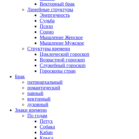
Векторный брак
Линейные структуры
Энергичность
Судьба
Психо
Социо
Мышление Женское
Мышление Мужское
Структуры времени
Циклический гороскоп
Возрастной гороскоп
Служебный гороскоп
Гороскопы стран
Брак
патриархальный
романтический
равный
векторный
духовный
Знаки времени
По годам
Петух
Собака
Кабан
Крыса