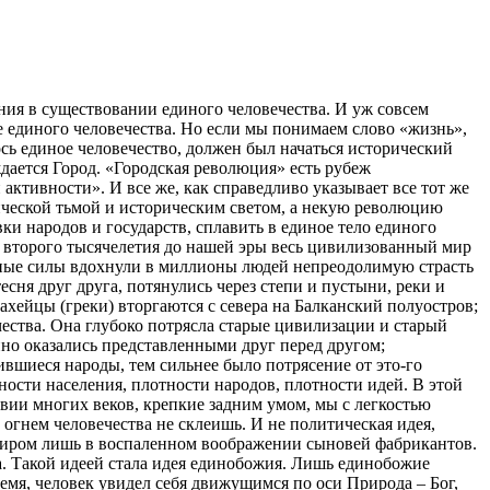
ения в существовании единого человечества. И уж совсем
це единого человечества. Но если мы понимаем слово «жизнь»,
сь единое человечество, должен был начаться исторический
ждается Город. «Городская революция» есть рубеж
активности». И все же, как справедливо указывает все тот же
ической тьмой и историческим светом, а некую революцию
и народов и государств, сплавить в единое тело единого
ре второго тысячелетия до нашей эры весь цивилизованный мир
очные силы вдохнули в миллионы людей непреодолимую страсть
ня друг друга, потянулись через степи и пустыни, реки и
хейцы (греки) вторгаются с севера на Балканский полуостров;
ества. Она глубоко потрясла старые цивилизации и старый
но оказались представленными друг перед другом;
ившиеся народы, тем сильнее было потрясение от это-го
тности населения, плотности народов, плотности идей. В этой
твии многих веков, крепкие задним умом, мы с легкостью
 огнем человечества не склеишь. И не политическая идея,
ят миром лишь в воспаленном воображении сыновей фабрикантов.
а. Такой идеей стала идея единобожия. Лишь единобожие
емя, человек увидел себя движущимся по оси Природа – Бог,