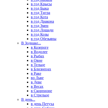
в год Крысы
в год Быка
в год Тигра
в год Кота
в год Дракона
в год Змеи
в год Лошади
в год Козы
в год Обезьяны
В Зодиаке...
в Козероге
в Водолее
в Рыбах
в Овне
в Тельце
в Близнецах
в Раке
во Льве
в Деве
в Весах
в Скорпионе
в Стрельце
В день...
в день Петуха