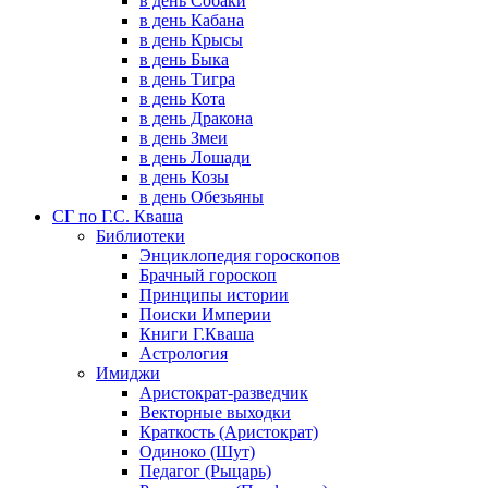
в день Собаки
в день Кабана
в день Крысы
в день Быка
в день Тигра
в день Кота
в день Дракона
в день Змеи
в день Лошади
в день Козы
в день Обезьяны
СГ по Г.С. Кваша
Библиотеки
Энциклопедия гороскопов
Брачный гороскоп
Принципы истории
Поиски Империи
Книги Г.Кваша
Астрология
Имиджи
Аристократ-разведчик
Векторные выходки
Краткость (Аристократ)
Одиноко (Шут)
Педагог (Рыцарь)