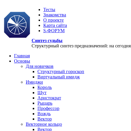
Тесты
Знакомства
О проекте
Карта сайта
S-ФОРУМ
Синтез судьбы
Структурный синтез предназначений: на сегодня, 
Главная
Основы
Для новичков
Структурный гороскоп
Виртуальный имидж
Имиджи
Король
Шут
Аристократ
Рыцарь
Профессор
Вождь
Вектор
Векторное кольцо
Вектор