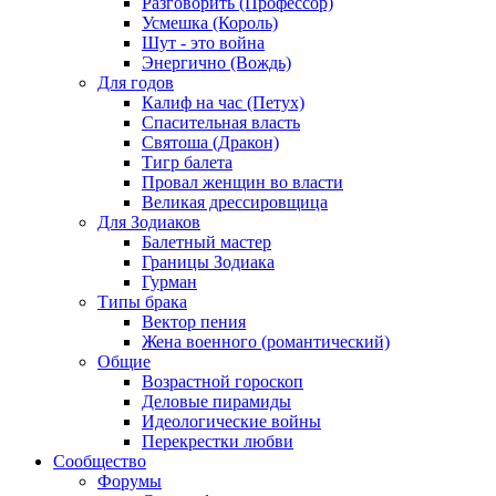
Разговорить (Профессор)
Усмешка (Король)
Шут - это война
Энергично (Вождь)
Для годов
Калиф на час (Петух)
Спасительная власть
Святоша (Дракон)
Тигр балета
Провал женщин во власти
Великая дрессировщица
Для Зодиаков
Балетный мастер
Границы Зодиака
Гурман
Типы брака
Вектор пения
Жена военного (романтический)
Общие
Возрастной гороскоп
Деловые пирамиды
Идеологические войны
Перекрестки любви
Сообщество
Форумы