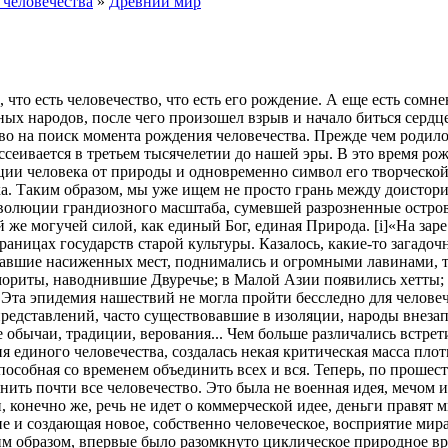
 человечества
»
Древний мир
что есть человечество, что есть его рождение. А еще есть сомн
нных народов, после чего произошел взрыв и начало биться серд
о на поиск момента рождения человечества. Прежде чем родило
ссеивается в третьем тысячелетии до нашей эры. В это время ро
ции человека от природы и одновременно символ его творческой 
а. Таким образом, мы уже ищем не просто грань между доистор
волюции грандиозного масштаба, сумевшей разрозненные островк
й же могучей силой, как единый Бог, единая Природа. [i]«На за
раницах государств старой культуры. Казалось, какие-то загад
авшие насиженных мест, поднимались и огромными лавинами, тес
риты, наводнившие Двуречье; в Малой Азии появились хетты; а
Эта эпидемия нашествий не могла пройти бесследно для человеч
едставлений, часто существовавшие в изоляции, народы внезап
 обычаи, традиции, верования... Чем больше различались встрет
ия единого человечества, создалась некая критическая масса пло
пособная со временем объединить всех и вся. Теперь, по прошес
ить почти все человечество. Это была не военная идея, мечом и
 и, конечно же, речь не идет о коммерческой идее, деньги прав
е и создающая новое, собственно человеческое, восприятие мир
им образом, впервые было разомкнуто циклическое природное вр