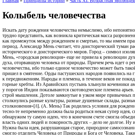
Главная
»
Принципы истории
»
Часть XI. Возрастная эволюция
Колыбель человечества
Искать дату рождения человечества немыслимо, ибо непонятно, 
трудно представить, как возникла критическая масса разрозне
как промежуток между рождением и смертью, то мы имеем прав
период. Александр Мень считает, что доисторический туман ра
исторического и доисторического миров. Город – символ изоля
Мень, «городская революция» еще не привела к революции дух
духа, оторвавшую человека от природы. Причем речь идет о ре
человечества, ибо только единое человечество может быть тако
пришел в смятение. Орды пастушеских народов появились на г
к передвижениям. Народы и племена, в течение веков не покид
горные хребты. Из Аравийских пустынь хлынули кочевники амо
у порогов Индии показываются скотоводческие племена арьев. 
строй мышления. Дотоле замкнутые в узком мире привычных пр
столкнулись разные культуры, разные душевные склады, разные
столкновения»[/i]. (А. Мень) Так родились условия для рожден
тесно-те непременно должна была родиться некая супер идея, с
обнаружим ту самую идею, что в конечном счете смогла объедин
власть одних людей и покорность других – дело не долгое. Ну
Нужна была идея, разрушающая старое, природное самосознани
смогло отделить Человека от Природы и Бога от Человека. Так