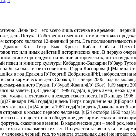
 года
аточно. День икс – это всего лишь отсечка во времени – первый 
но же, день Петуха. Собственно именно в этом и состояло предск
 которого является 12-дневный ритм. Эта последовательность н
я – Дракон – Кот – Тигр – Бык – Крыса – Кабан – Собака – Петух
овок тех или иных действий исторических лиц. В первую очередь
анном списке претендуют на звание исторических, но это ведь то
тный певец и министр культуры Кабардино-Балкарии [b]Заур Туто
игра на Быка была избита советница Гарри Каспарова [b]Марина Л
дившийся в год Дракона [b]Георгий Добрянский[/b], набросился н
 свой кармический день Собаки, 11 января 2006 года на молящихс
емьер-министр Грузии [b]Зураб Жвания[/b] (Кот). [u]9 марта 2000
ся на взлете. [u]31 декабря 1999 года[/u] в день Змеи, неожидан
сле, уходит в отставку с президентского поста. [u]9 января 1996 г
[u]27 января 1993 года[/u] в день Тигра покушение на [b]Бориса Е
ился жизнью. [u]24 апреля 1967 года[/u] в день Дракона погиб ко
ля отправки в космос первого человека. [u]24 октября 1960 года[
я в глаза – это достаточно обыденное для кармических и антика
 фортуна, сказочное везение. В кармические дни – злой рок, нев
еских и антикармических лет. Получается такая штука – в карм
 у человека черный год, то чернота отдельных дней не играет р