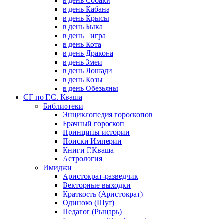
в день Собаки
в день Кабана
в день Крысы
в день Быка
в день Тигра
в день Кота
в день Дракона
в день Змеи
в день Лошади
в день Козы
в день Обезьяны
СГ по Г.С. Кваша
Библиотеки
Энциклопедия гороскопов
Брачный гороскоп
Принципы истории
Поиски Империи
Книги Г.Кваша
Астрология
Имиджи
Аристократ-разведчик
Векторные выходки
Краткость (Аристократ)
Одиноко (Шут)
Педагог (Рыцарь)