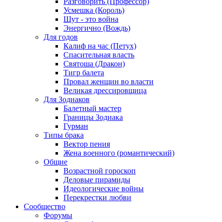
Разговорить (Профессор)
Усмешка (Король)
Шут - это война
Энергично (Вождь)
Для годов
Калиф на час (Петух)
Спасительная власть
Святоша (Дракон)
Тигр балета
Провал женщин во власти
Великая дрессировщица
Для Зодиаков
Балетный мастер
Границы Зодиака
Гурман
Типы брака
Вектор пения
Жена военного (романтический)
Общие
Возрастной гороскоп
Деловые пирамиды
Идеологические войны
Перекрестки любви
Сообщество
Форумы