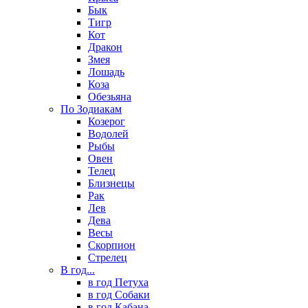
Бык
Тигр
Кот
Дракон
Змея
Лошадь
Коза
Обезьяна
По Зодиакам
Козерог
Водолей
Рыбы
Овен
Телец
Близнецы
Рак
Лев
Дева
Весы
Скорпион
Стрелец
В год...
в год Петуха
в год Собаки
в год Кабана