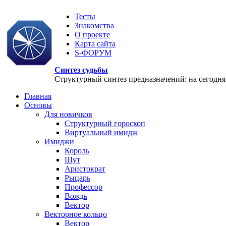
Тесты
Знакомства
О проекте
Карта сайта
S-ФОРУМ
Синтез судьбы
Структурный синтез предназначений: на сегодня, 
Главная
Основы
Для новичков
Структурный гороскоп
Виртуальный имидж
Имиджи
Король
Шут
Аристократ
Рыцарь
Профессор
Вождь
Вектор
Векторное кольцо
Вектор