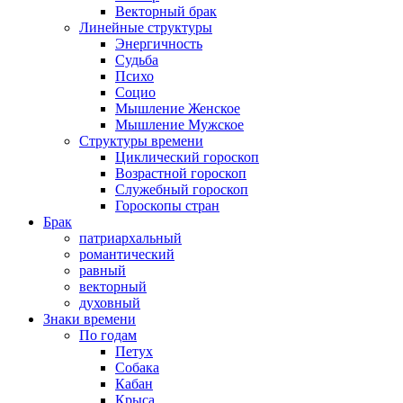
Векторный брак
Линейные структуры
Энергичность
Судьба
Психо
Социо
Мышление Женское
Мышление Мужское
Структуры времени
Циклический гороскоп
Возрастной гороскоп
Служебный гороскоп
Гороскопы стран
Брак
патриархальный
романтический
равный
векторный
духовный
Знаки времени
По годам
Петух
Собака
Кабан
Крыса