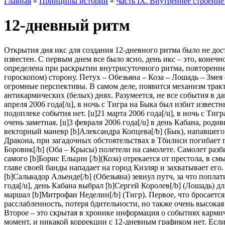
Главная
»
Принципы истории
»
Часть IX. Внутреннее строение
12-дневный ритм
Открытия дня икс для создания 12-дневного ритма было не дост
известен. С первым днем все было ясно, день икс – это, конеч
определена при раскрытии внутрисуточного ритма, повторением
гороскопом) сторону. Петух – Обезьяна – Коза – Лошадь – Зме
огромные перспективы. В самом деле, появится механизм тракт
антикармических (белых) днях. Разумеется, не все события в д
апреля 2006 года[/u], в ночь с Тигра на Быка был избит извес
подоплеке события нет. [u]21 марта 2006 года[/u], в ночь с Т
очень заметная. [u]3 февраля 2006 года[/u] в день Кабана, ро
векторный маневр [b]Александра Копцева[/b] (Бык), напавшего в
Дракона, при загадочных обстоятельствах в Тбилиси погибает пр
Боровик[/b] (Оба – Крысы) полетели на самолете. Самолет разбил
самого [b]Борис Ельцин [/b](Коза) отрекается от престола, в смы
главе своей банды нападает на город Кизляр и захватывает его. 
[b]Сальвадор Альенде[/b] (Обезьяна) зевнул путч, за что поплат
года[/u], день Кабана выбрал [b]Сергей Королев[/b] (Лошадь) д
маршал [b]Митрофан Неделин[/b] (Тигр). Первое, что бросаетс
расслабленность, потеря бдительности, но также очень высокая
Второе – это скрытая в хронике информация о событиях кармич
момент, и никакой коррекции с 12-дневным графиком нет. Если