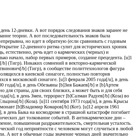
день 12-дневки. А вот порядок следования знаков заранее не
азание теории. А вот последовательность знаков была
епрерывна, но идет в обратную (если сравнивать с годовым
 Открытие 12-дневного ритма сулит для исторических хроник
, естественно, речь идет о кармических (черных) и
лько начало, набор первых примеров, создание прецедента. [u]1
в[/b] (Тигр). Никаких сомнений в векторно-кармической
итвинович[/b] (Тигр), в сообществе политтехнологов фигура
а молящихся в киевской синагоге, полностью повторив
я в московской синагоге. [u]3 февраля 2005 года[/u], в день
 года[/u], в день Обезьяны [b]Зия Бажаев[/b] и [b]Артем
но для страны, для своих близких, а может быть и для себя
ода[/u], в день Змеи, террорист [b]Салман Радуев[/b] (Коза) во
льцина[/b] (Коза). [u]11 сентября 1973 года[/u], в день Крысы
смонавт [b]Владимир Комаров[/b] (Кот). [u]12 апреля 1961
/u], в день Быка на космодроме в страшной катастрофе погибает
рмических дат толкование событий. В антикармические дни –
езение, повышенная раздражительность, смертельная усталость.
ический год неприятности с человеком могут случиться в любой
оли. А вот в обычные годы значение черных дней значительно