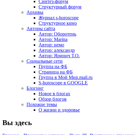
Синтез-форум
Структурный форум
Архивы
Журнал s-horoscope
Структурное кино
Авторы сайта
Автор: Оборотень
Автор: Marina
Автор: немo
Автор: александр
Автор: Яринич Т.О.
Социальные сети
Группа на ФБ
Страница на ФБ
Группа в Мой Мир.mail.ru
S-horoscope в GOOGLE
Блогинг
Новое в блогах
Обзор блогов
Похожие темы
О жизни и здоровье
Вы здесь