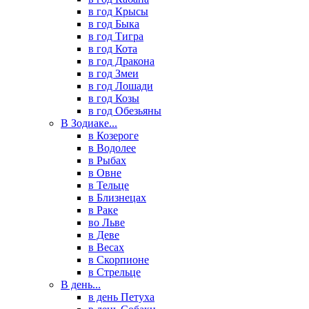
в год Крысы
в год Быка
в год Тигра
в год Кота
в год Дракона
в год Змеи
в год Лошади
в год Козы
в год Обезьяны
В Зодиаке...
в Козероге
в Водолее
в Рыбах
в Овне
в Тельце
в Близнецах
в Раке
во Льве
в Деве
в Весах
в Скорпионе
в Стрельце
В день...
в день Петуха