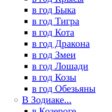
в год Быка
в год Тигра
в год Кота
в год Дракона
в год Змеи
в год Лошади
в год Козы
в год Обезьяны
В Зодиаке...
в Козероге