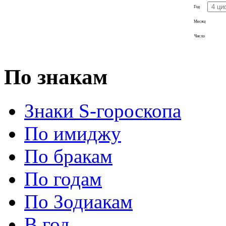
Год
Месяц
Число
По знакам
Знаки S-гороскопа
По имиджу
По бракам
По годам
По Зодиакам
В год...