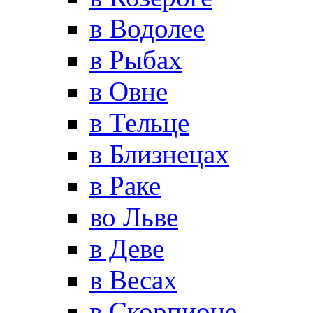
в Водолее
в Рыбах
в Овне
в Тельце
в Близнецах
в Раке
во Льве
в Деве
в Весах
в Скорпионе