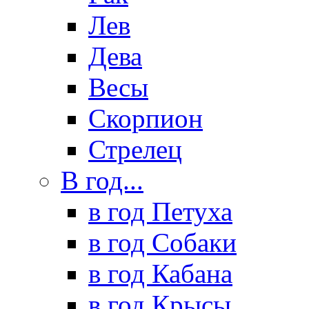
Лев
Дева
Весы
Скорпион
Стрелец
В год...
в год Петуха
в год Собаки
в год Кабана
в год Крысы