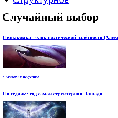
Случайный выбор
Незнакомка - блок поэтической взлётности (Алек
о поэтах
,
Об искусстве
По сёдлам: год самой структурной Лошади