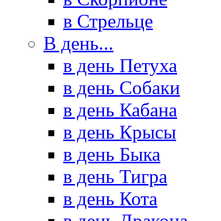
в Стрельце
В день...
в день Петуха
в день Собаки
в день Кабана
в день Крысы
в день Быка
в день Тигра
в день Кота
в день Дракона