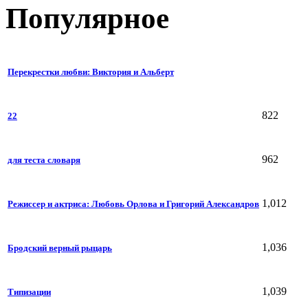
Популярное
Перекрестки любви: Виктория и Альберт
822
22
962
для теста словаря
1,012
Режиссер и актриса: Любовь Орлова и Григорий Александров
1,036
Бродский верный рыцарь
1,039
Типизации