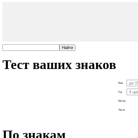
Тест ваших знаков
Имя
Год
Месяц
Число
По знакам