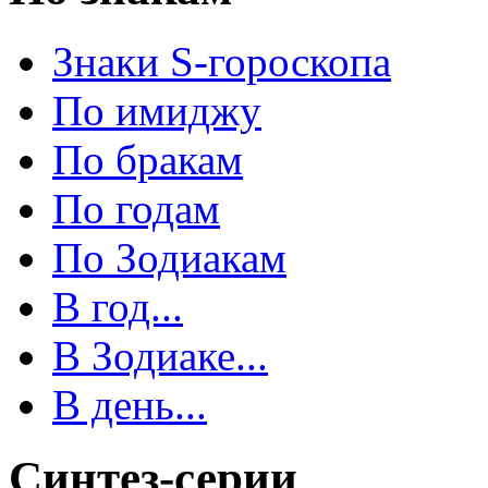
Знаки S-гороскопа
По имиджу
По бракам
По годам
По Зодиакам
В год...
В Зодиаке...
В день...
Синтез-серии