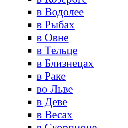
в Водолее
в Рыбах
в Овне
в Тельце
в Близнецах
в Раке
во Льве
в Деве
в Весах
в Скорпионе