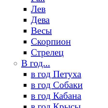
Лев
Дева
Весы
Скорпион
Стрелец
В год...
в год Петуха
в год Собаки
в год Кабана
в год Крысы