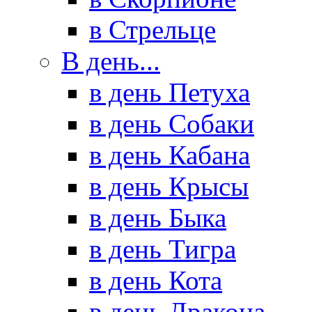
в Стрельце
В день...
в день Петуха
в день Собаки
в день Кабана
в день Крысы
в день Быка
в день Тигра
в день Кота
в день Дракона