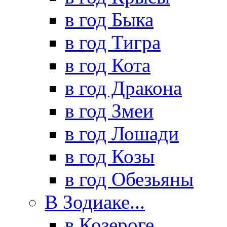
в год Быка
в год Тигра
в год Кота
в год Дракона
в год Змеи
в год Лошади
в год Козы
в год Обезьяны
В Зодиаке...
в Козероге