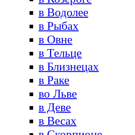
в Водолее
в Рыбах
в Овне
в Тельце
в Близнецах
в Раке
во Льве
в Деве
в Весах
в Скорпионе