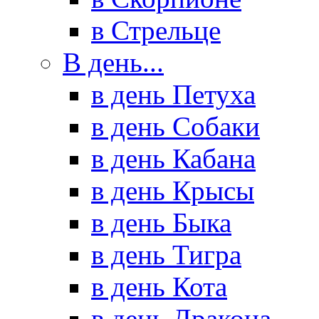
в Стрельце
В день...
в день Петуха
в день Собаки
в день Кабана
в день Крысы
в день Быка
в день Тигра
в день Кота
в день Дракона