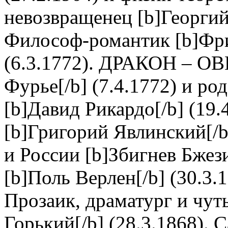
невозвращенец [b]Георгий 
Философ-романтик [b]Фри
(6.3.1772). ДРАКОН – ОВ
Фурье[/b] (7.4.1772) и р
[b]Давид Рикардо[/b] (19.
[b]Григорий Явлинский[/b
и России [b]Збигнев Бжези
[b]Поль Верлен[/b] (30.3.1
Прозаик, драматург и чут
Горький[/b] (28.3.1868). 