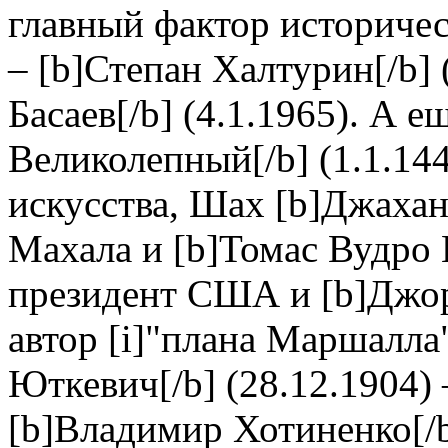
главный фактор историчес
– [b]Степан Халтурин[/b] 
Басаев[/b] (4.1.1965). А 
Великолепный[/b] (1.1.14
искусства, Шах [b]Джахан[
Махала и [b]Томас Вудро В
президент США и [b]Джор
автор [i]"плана Маршалла"
Юткевич[/b] (28.12.1904)
[b]Владимир Хотиненко[/b