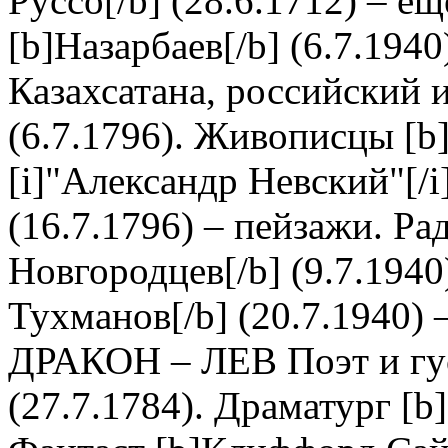
Руссо[/b] (28.6.1712) – ещ
[b]Назарбаев[/b] (6.7.194
Казахсатана, российский и
(6.7.1796). Живописцы [b]
[i]"Александр Невский"[/i
(16.7.1796) – пейзажи. Ра
Новгородцев[/b] (9.7.194
Тухманов[/b] (20.7.1940) –
ДРАКОН – ЛЕВ Поэт и гус
(27.7.1784). Драматург [b