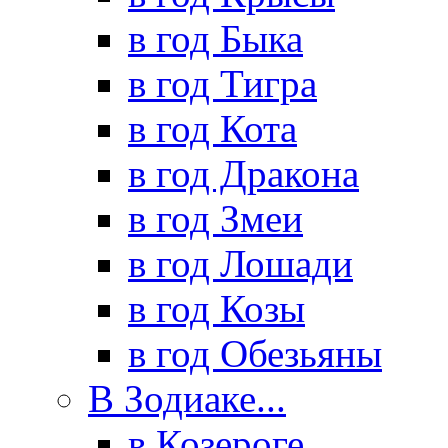
в год Быка
в год Тигра
в год Кота
в год Дракона
в год Змеи
в год Лошади
в год Козы
в год Обезьяны
В Зодиаке...
в Козероге