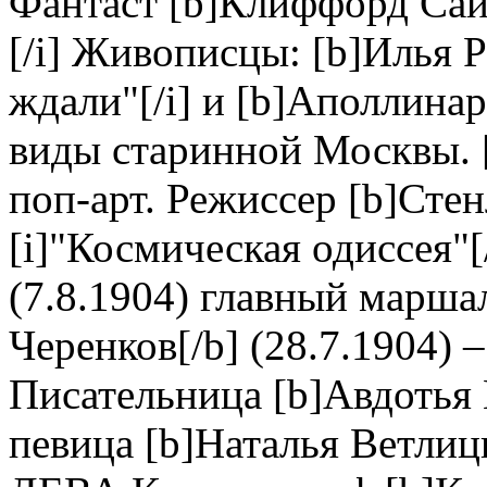
Фантаст [b]Клиффорд Сайма
[/i] Живописцы: [b]Илья Ре
ждали"[/i] и [b]Аполлинар
виды старинной Москвы. [
поп-арт. Режиссер [b]Стен
[i]"Космическая одиссея"[
(7.8.1904) главный марша
Черенков[/b] (28.7.1904) –
Писательница [b]Авдотья П
певица [b]Наталья Ветлиц