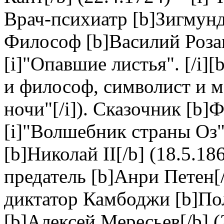
Врач-психиатр [b]Зигмунд 
Философ [b]Василий Розан
[i]"Опавшие листья". [/i][
и философ, символист и м
ночи"[/i]). Сказочник [b]Ф
[i]"Волшебник страны Оз"
[b]Николай II[/b] (18.5.1
предатель [b]Анри Петен[/
диктатор Камбоджи [b]Пол 
[b]Алексей Мересьев[/b] (