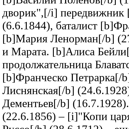
дворик",[/i] передвижник
(6.6.1844), баталист [b]Фр
[b]Мария Ленорман[/b] (27
и Марата. [b]Алиса Бейли[
продолжательница Блават
[b]Франческо Петрарка[/b]
Лиснянская[/b] (24.6.1928
Дементьев[/b] (16.7.1928).
(22.6.1856) – [i]"Копи ца