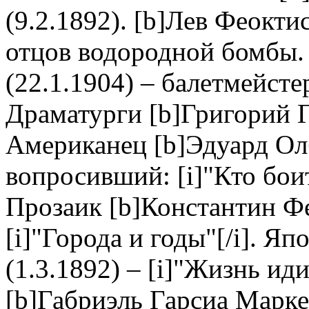
(9.2.1892). [b]Лев Феоктис
отцов водородной бомбы.
(22.1.1904) – балетмейс
Драматурги [b]Григорий Го
Американец [b]Эдуард Олб
вопросивший: [i]"Кто бои
Прозаик [b]Константин Фе
[i]"Города и годы"[/i]. Я
(1.3.1892) – [i]"Жизнь ид
[b]Габриэль Гарсиа Маркес