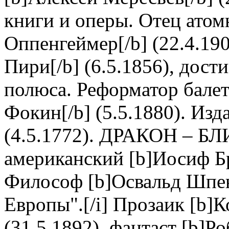
книги и оперы. Отец атом
Оппенгеймер[/b] (22.4.19
Пири[/b] (6.5.1856), дос
полюса. Реформатор балет
Фокин[/b] (5.5.1880). Изд
(4.5.1772). ДРАКОН – Б
американский [b]Иосиф Бр
Философ [b]Освальд Шпенгл
Европы".[/i] Прозаик [b]
(31.5.1892), фантаст [b]Ро