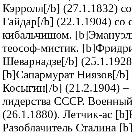
Кэрролл[/b] (27.1.1832) с
Гайдар[/b] (22.1.1904) с
кибальчишом. [b]Эмануэль
теософ-мистик. [b]Фридрих
Шеварнадзе[/b] (25.1.1928
[b]Сапармурат Ниязов[/b] 
Косыгин[/b] (21.2.1904) –
лидерства СССР. Военный 
(26.1.1880). Летчик-ас [b]
Разоблачитель Сталина [b