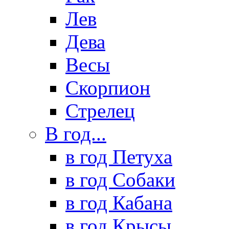
Лев
Дева
Весы
Скорпион
Стрелец
В год...
в год Петуха
в год Собаки
в год Кабана
в год Крысы