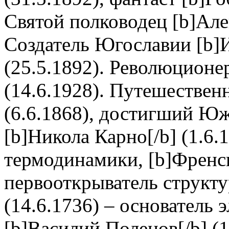
Святой полководец [b]Алек
Создатель Югославии [b]И
(25.5.1892). Революционер
(14.6.1928). Путешественн
(6.6.1868), достигший Ю
[b]Никола Карно[/b] (1.6.
термодинамики, [b]Френси
первооткрыватель структ
(14.6.1736) – основатель
[b]Василий Поленов[/b] (1