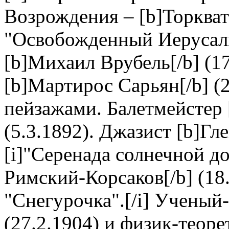
Возрождения – [b]Торквато
"Освобожденный Иерусали
[b]Михаил Врубель[/b] (1
[b]Мартирос Сарьян[/b] (
пейзажами. Балетмейстер 
(5.3.1892). Джазист [b]Гл
[i]"Серенада солнечной до
Римский-Корсаков[/b] (18.
"Снегурочка".[/i] Ученый
(27.2.1904) и физик-теоре