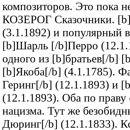
композиторов. Это пока 
КОЗЕРОГ Сказочники. [b]
(3.1.1892) и популярный 
[b]Шарль [/b]Перро (12.1
одного из [b]братьев[/b] 
[b]Якоба[/b] (4.1.1785). 
Геринг[/b] (12.1.1893) и 
(12.1.1893). Оба по прав
нацизма. Тут же безобид
Дюринг[/b] (12.1.1833). К