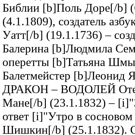
Библии [b]Поль Доре[/b] (
(4.1.1809), создатель азб
Уатт[/b] (19.1.1736) – со
Балерина [b]Людмила Семе
оперетты [b]Татьяна Шмыг
Балетмейстер [b]Леонид Як
ДРАКОН – ВОДОЛЕЙ Отец
Мане[/b] (23.1.1832) – [i]
ответ [i]"Утро в сосновом 
Шишкин[/b] (25.1.1832). 