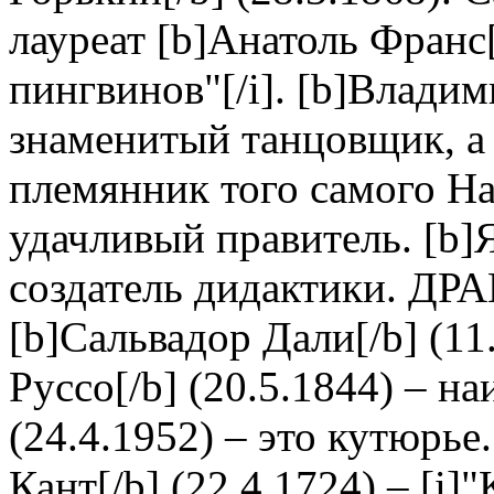
лауреат [b]Анатоль Франс[
пингвинов"[/i]. [b]Владим
знаменитый танцовщик, а [
племянник того самого Н
удачливый правитель. [b]Я
создатель дидактики. Д
[b]Сальвадор Дали[/b] (11
Руссо[/b] (20.5.1844) – на
(24.4.1952) – это кутюрь
Кант[/b] (22.4.1724) – [i]