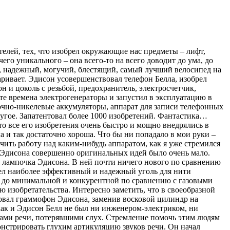
весь мир не стал шить. [b]Луи Жак Манде Дагер[/b] родился 18 ноября 1787 года. Можно сколько угодно говорить о первородстве [b]Ньепса[/b] (Петух), но реально фотографический процесс на основе иодида серебра изобрел все-таки Дагер, Ньепс же работал с асфальтом. Таким образом, вновь речь идет не о рождении идеи, а о доведении ее до товарного состояния. Поразительно, но задачу изобретения фотографии наука сумела очень точно сформулировать и также точно доказала, что эта задача неосуществима. Доказали это такие корифеи как [b]Цельсий[/b] (Змея), [b]Дэви[/b] (Собака) и другие ученые. Хорошо, что Ньепс и Дагер не были учеными. [b]Братья Райт[/b]. Именно они сделали первый самолет. [b]Уилбер[/b] – Кот, [b]Орвилл[/b] – Коза. Причем самый первый полет, длившийся 12 секунд сделал именно Орвилл. В этом вся Коза – совершить именно первый полет, пусть самый короткий. А еще [b]Гуго Юнкерс[/b] (3.2.1859) пионер цельнометаллического самолетостроения, [b]Джон Экерт[/b] (9.4.1919) изобретатель первого электронного компьютера вместе с [b]Джоном Моучли[/b] (1907). Наши. [b]Александр Попов[/b] родился 16 марта 1859 года. Человеком был образованным, талант к математике и физике замечен с детства. Может быть, чрезмерная интеллигентность и образованность уменьшила его агрессивность и не позволила свое великое изобретение беспроволочного телеграфа утвердить как монопольное во всем мире. В любом случае за качество и мощность работы радиопередатчика и радиоприемника он боролся истово, не останавливаясь на одном лишь факте изобретения [b]Павел Яблочков[/b] родился 14 сентября 1847 года. Получил образование военного инженера. Выйдя в отставку, Павел Николаевич переехал в Москву. В 1873 году он был назначен начальником службы телеграфа Московско-Курской железной дорог, где в специальной мастерской проводит опыты по электротехнике. Они и легли в основу его изобретений в области электрического освещения, электрических машин, гальванических элементов и аккумуляторов. В 1876 году Яблочков получил патент на изобретение электрической свечи – дуговой угольной лампы переменного тока. Начиная с 1880-ых годов Яблочков занимается разработкой и испытанием генераторов электрического тока – магнитодинамоэлектрических машин, гальванических элементов со щелочным электролитом и других электрических устройств. [b]Александр Лодыгин[/b] родился 18 октября 1847 года. Главным делом было конструирование электролета, аппарата тяжелее воздуха на... электрической тяге. Электролет Лодыгина был продуман до мелочей – отопление, освещение, масса неизвестных тогда еще приборов. Однако Лодыгин стал известен вовсе не своим любимым детищем, а лампой накаливания. До него лампу накаливания пытались уже не раз сделать в лабораториях Европы. Лампочки перегорали за считанные секунды, и саму идею в результате отбросили. Лодыгин первым делом взял стеклянную колбу и откачал из нее воздух. Опыты навели на мысль, что нужны тугоплавкие материалы. Изобретатель разрабатывает проект электрической плавильной печи. Точно так же «от нужды» он изобретает и конструирует первые динамо-машину, проводку, аккумулятор. В 25 лет Л