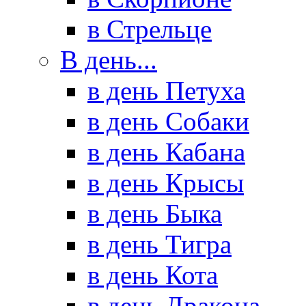
в Стрельце
В день...
в день Петуха
в день Собаки
в день Кабана
в день Крысы
в день Быка
в день Тигра
в день Кота
в день Дракона