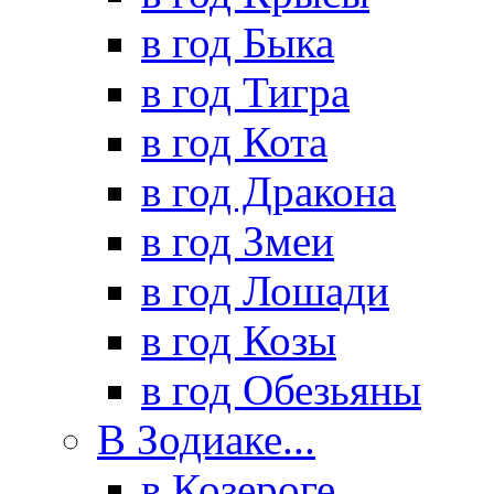
в год Быка
в год Тигра
в год Кота
в год Дракона
в год Змеи
в год Лошади
в год Козы
в год Обезьяны
В Зодиаке...
в Козероге