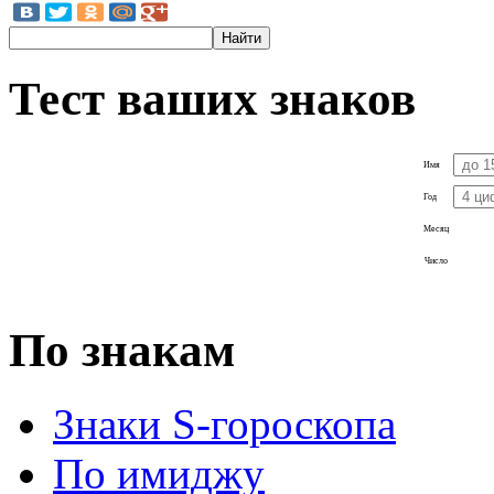
Тест ваших знаков
Имя
Год
Месяц
Число
По знакам
Знаки S-гороскопа
По имиджу