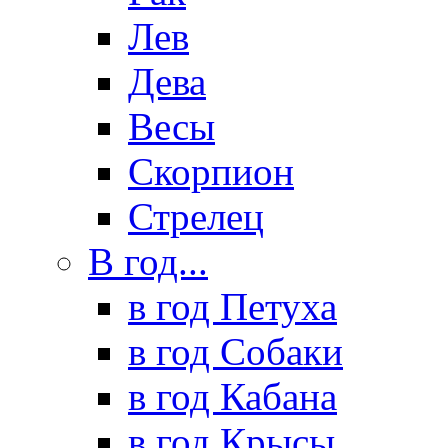
Лев
Дева
Весы
Скорпион
Стрелец
В год...
в год Петуха
в год Собаки
в год Кабана
в год Крысы