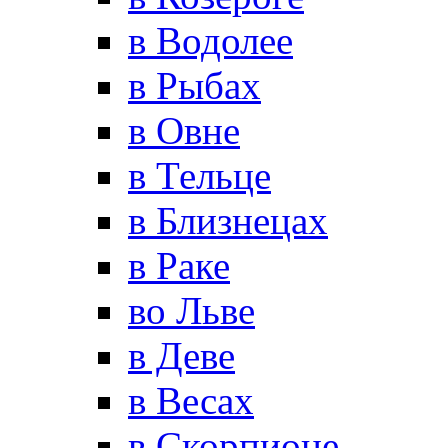
в Водолее
в Рыбах
в Овне
в Тельце
в Близнецах
в Раке
во Льве
в Деве
в Весах
в Скорпионе