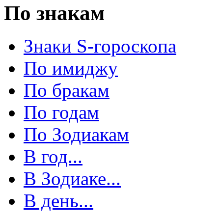
По знакам
Знаки S-гороскопа
По имиджу
По бракам
По годам
По Зодиакам
В год...
В Зодиаке...
В день...