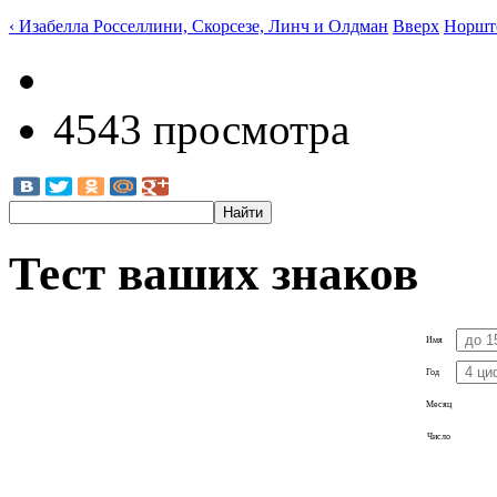
‹ Изабелла Росселлини, Скорсезе, Линч и Олдман
Вверх
Норште
4543 просмотра
Тест ваших знаков
Имя
Год
Месяц
Число