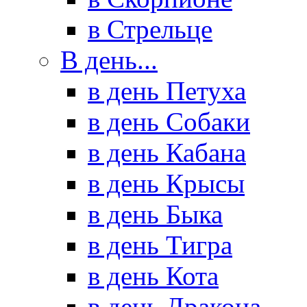
в Стрельце
В день...
в день Петуха
в день Собаки
в день Кабана
в день Крысы
в день Быка
в день Тигра
в день Кота
в день Дракона