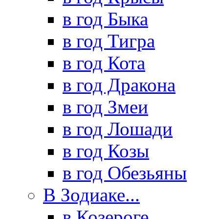
в год Быка
в год Тигра
в год Кота
в год Дракона
в год Змеи
в год Лошади
в год Козы
в год Обезьяны
В Зодиаке...
в Козероге