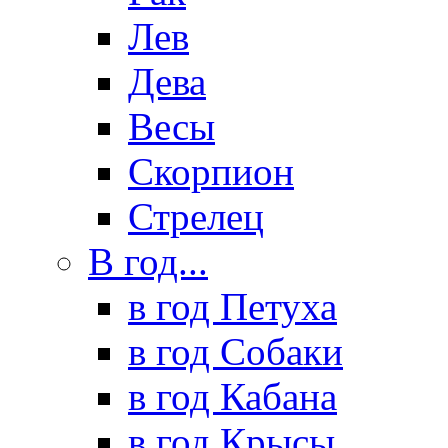
Лев
Дева
Весы
Скорпион
Стрелец
В год...
в год Петуха
в год Собаки
в год Кабана
в год Крысы