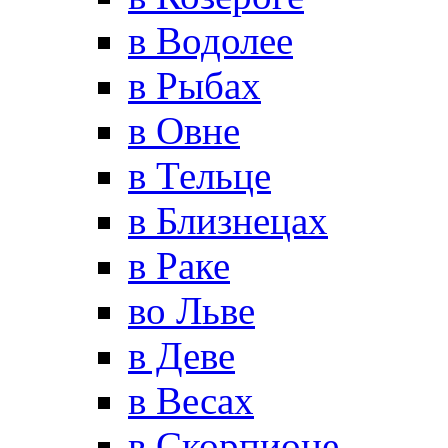
в Водолее
в Рыбах
в Овне
в Тельце
в Близнецах
в Раке
во Льве
в Деве
в Весах
в Скорпионе