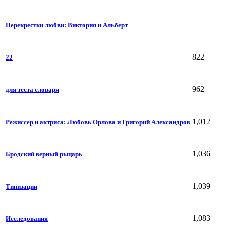
Перекрестки любви: Виктория и Альберт
822
22
962
для теста словаря
1,012
Режиссер и актриса: Любовь Орлова и Григорий Александров
1,036
Бродский верный рыцарь
1,039
Типизации
1,083
Исследования