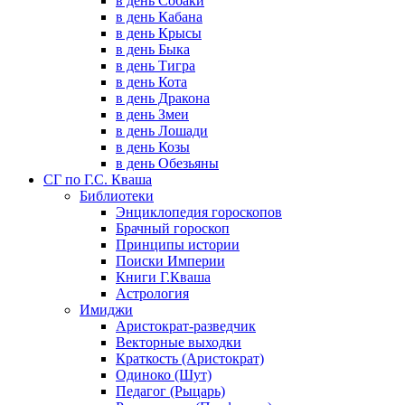
в день Собаки
в день Кабана
в день Крысы
в день Быка
в день Тигра
в день Кота
в день Дракона
в день Змеи
в день Лошади
в день Козы
в день Обезьяны
СГ по Г.С. Кваша
Библиотеки
Энциклопедия гороскопов
Брачный гороскоп
Принципы истории
Поиски Империи
Книги Г.Кваша
Астрология
Имиджи
Аристократ-разведчик
Векторные выходки
Краткость (Аристократ)
Одиноко (Шут)
Педагог (Рыцарь)