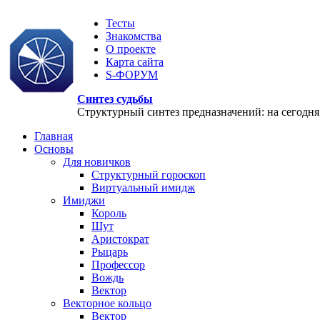
Тесты
Знакомства
О проекте
Карта сайта
S-ФОРУМ
Синтез судьбы
Структурный синтез предназначений: на сегодня, 
Главная
Основы
Для новичков
Структурный гороскоп
Виртуальный имидж
Имиджи
Король
Шут
Аристократ
Рыцарь
Профессор
Вождь
Вектор
Векторное кольцо
Вектор