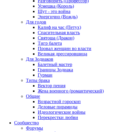
Разговорить (Профессор)
Усмешка (Король)
Шут - это война
Энергично (Вождь)
Для годов
Калиф на час (Петух)
Спасительная власть
Святоша (Дракон)
Тигр балета
Провал женщин во власти
Великая дрессировщица
Для Зодиаков
Балетный мастер
Границы Зодиака
Гурман
Типы брака
Вектор пения
Жена военного (романтический)
Общие
Возрастной гороскоп
Деловые пирамиды
Идеологические войны
Перекрестки любви
Сообщество
Форумы