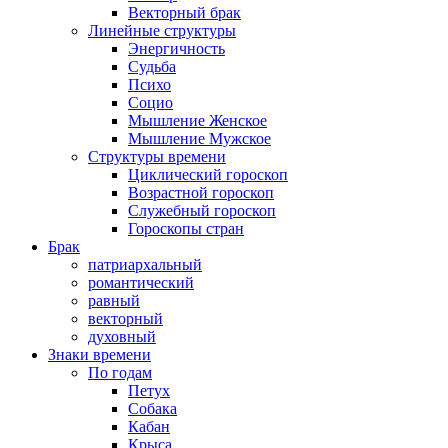
Векторный брак
Линейные структуры
Энергичность
Судьба
Психо
Социо
Мышление Женское
Мышление Мужское
Структуры времени
Циклический гороскоп
Возрастной гороскоп
Служебный гороскоп
Гороскопы стран
Брак
патриархальный
романтический
равный
векторный
духовный
Знаки времени
По годам
Петух
Собака
Кабан
Крыса