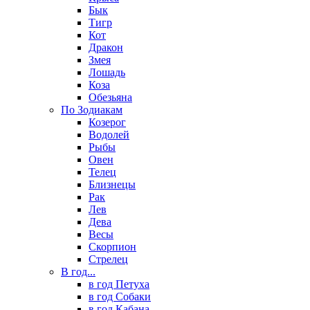
Бык
Тигр
Кот
Дракон
Змея
Лошадь
Коза
Обезьяна
По Зодиакам
Козерог
Водолей
Рыбы
Овен
Телец
Близнецы
Рак
Лев
Дева
Весы
Скорпион
Стрелец
В год...
в год Петуха
в год Собаки
в год Кабана