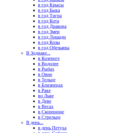
в год Крысы
в год Быка
в год Тигра
в год Кота
в год Дракона
в год Змеи
в год Лошади
в год Козы
в год Обезьяны
В Зодиаке...
в Козероге
в Водолее
в Рыбах
в Овне
в Тельце
в Близнецах
в Раке
во Льве
в Деве
в Весах
в Скорпионе
в Стрельце
В день...
в день Петуха