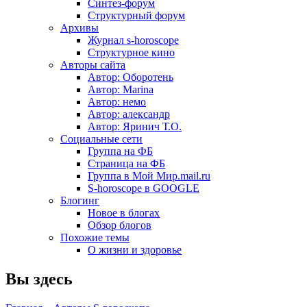
Синтез-форум
Структурный форум
Архивы
Журнал s-horoscope
Структурное кино
Авторы сайта
Автор: Оборотень
Автор: Marina
Автор: немo
Автор: александр
Автор: Яринич Т.О.
Социальные сети
Группа на ФБ
Страница на ФБ
Группа в Мой Мир.mail.ru
S-horoscope в GOOGLE
Блогинг
Новое в блогах
Обзор блогов
Похожие темы
О жизни и здоровье
Вы здесь