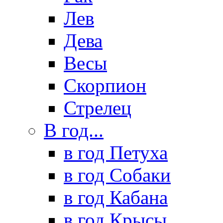
Лев
Дева
Весы
Скорпион
Стрелец
В год...
в год Петуха
в год Собаки
в год Кабана
в год Крысы