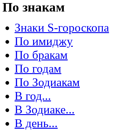
По знакам
Знаки S-гороскопа
По имиджу
По бракам
По годам
По Зодиакам
В год...
В Зодиаке...
В день...