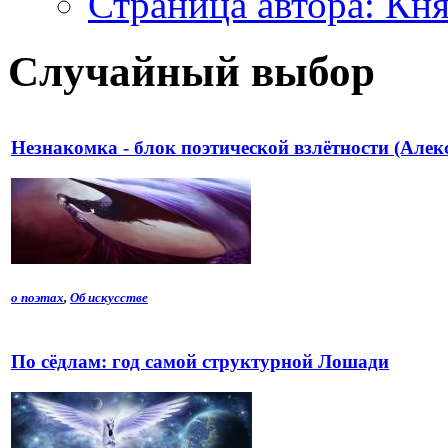
Страница автора: К
Случайный выбор
Незнакомка - блок поэтической взлётности (Алек
о поэтах
,
Об искусстве
По сёдлам: год самой структурной Лошади