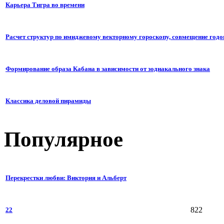
Карьера Тигра во времени
Расчет структур по имиджевому векторному гороскопу, совмещение годо
Формирование образа Кабана в зависимости от зодиакального знака
Классика деловой пирамиды
Популярное
Перекрестки любви: Виктория и Альберт
822
22