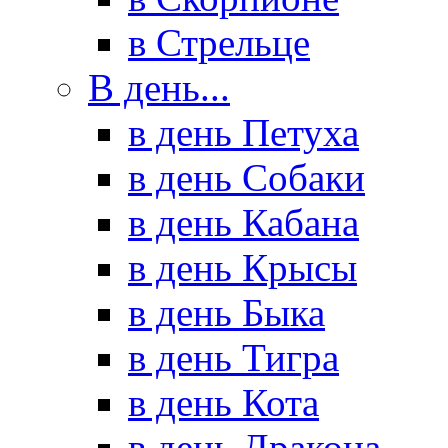
в Стрельце
В день...
в день Петуха
в день Собаки
в день Кабана
в день Крысы
в день Быка
в день Тигра
в день Кота
в день Дракона