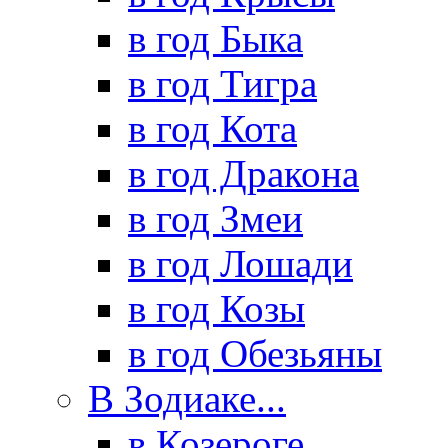
в год Быка
в год Тигра
в год Кота
в год Дракона
в год Змеи
в год Лошади
в год Козы
в год Обезьяны
В Зодиаке...
в Козероге