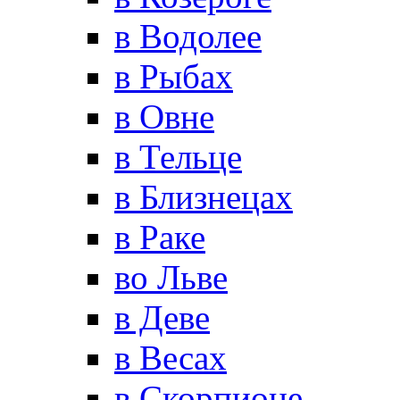
в Водолее
в Рыбах
в Овне
в Тельце
в Близнецах
в Раке
во Льве
в Деве
в Весах
в Скорпионе