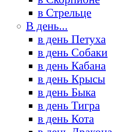
в Стрельце
В день...
в день Петуха
в день Собаки
в день Кабана
в день Крысы
в день Быка
в день Тигра
в день Кота
в день Дракона