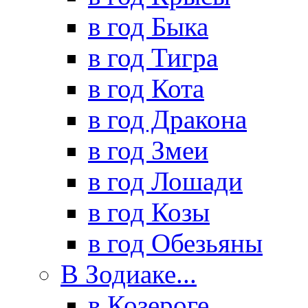
в год Быка
в год Тигра
в год Кота
в год Дракона
в год Змеи
в год Лошади
в год Козы
в год Обезьяны
В Зодиаке...
в Козероге