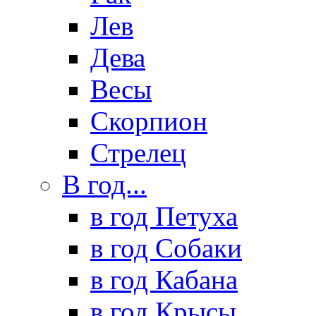
Лев
Дева
Весы
Скорпион
Стрелец
В год...
в год Петуха
в год Собаки
в год Кабана
в год Крысы