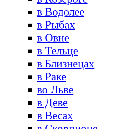
в Водолее
в Рыбах
в Овне
в Тельце
в Близнецах
в Раке
во Льве
в Деве
в Весах
в Скорпионе