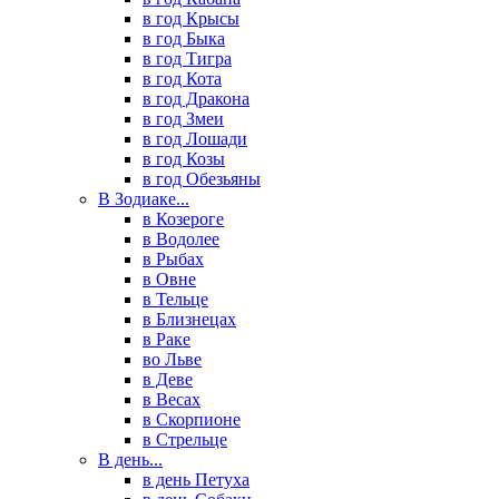
в год Крысы
в год Быка
в год Тигра
в год Кота
в год Дракона
в год Змеи
в год Лошади
в год Козы
в год Обезьяны
В Зодиаке...
в Козероге
в Водолее
в Рыбах
в Овне
в Тельце
в Близнецах
в Раке
во Льве
в Деве
в Весах
в Скорпионе
в Стрельце
В день...
в день Петуха