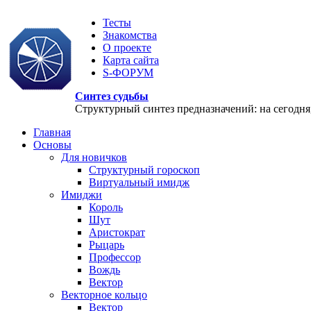
Тесты
Знакомства
О проекте
Карта сайта
S-ФОРУМ
Синтез судьбы
Структурный синтез предназначений: на сегодня, 
Главная
Основы
Для новичков
Структурный гороскоп
Виртуальный имидж
Имиджи
Король
Шут
Аристократ
Рыцарь
Профессор
Вождь
Вектор
Векторное кольцо
Вектор