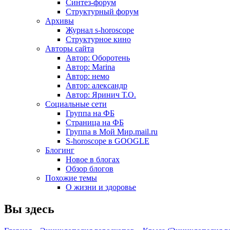
Синтез-форум
Структурный форум
Архивы
Журнал s-horoscope
Структурное кино
Авторы сайта
Автор: Оборотень
Автор: Marina
Автор: немo
Автор: александр
Автор: Яринич Т.О.
Социальные сети
Группа на ФБ
Страница на ФБ
Группа в Мой Мир.mail.ru
S-horoscope в GOOGLE
Блогинг
Новое в блогах
Обзор блогов
Похожие темы
О жизни и здоровье
Вы здесь