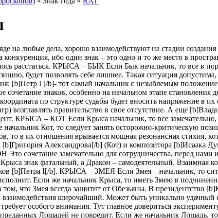
ороскопов)
» Знак года »
RAT
ы
 на любые дела, хорошо взаимодействуют на стадии создания н
 конкуренция, ибо один знак – это одно и то же место в простр
лось расстаться. КРЫСА – БЫК Если Бык начальник, то все в поря
ицию, будет позволять себе лишнее. Такая ситуация допустима,
я: [b]Петр I [/b]- тот самый начальник с незыблемым положение
 сочетание знаков, особенно на начальном этапе становления 
координата по структуре судьбы будет вносить напряжение в их
гр) возглавлять правительство в свое отсутствие. А еще [b]Влад
идент. КРЫСА – КОТ Если Крыса начальник, то все замечательно,
же начальник Кот, то следует занять осторожно-критическую поз
в, то в их отношения врывается мощная резонансная стихия, ко
]Григория Александрова[/b] (Кот) и композитора [b]Исаака Дуна
Это сочетание замечательно для сотрудничества, перед нами и
 Крыса знак фатальный, а Дракон – самодеятельный. Взаимная ко
в [b]Петра I[/b]. КРЫСА – ЗМЕЯ Если Змея – начальник, то ситу
но исполнит. Если же начальник Крыса, то иметь Змею в подчине
ом, что Змея всегда защитит от Обезьяны. В президентство [b]Ке
взаимодействия широчайший. Может быть уникально удачный со
ребует особого внимания. Тут главное довериться эксперименту.
о преданных Лошадей не повредит. Если же начальник Лошадь, т