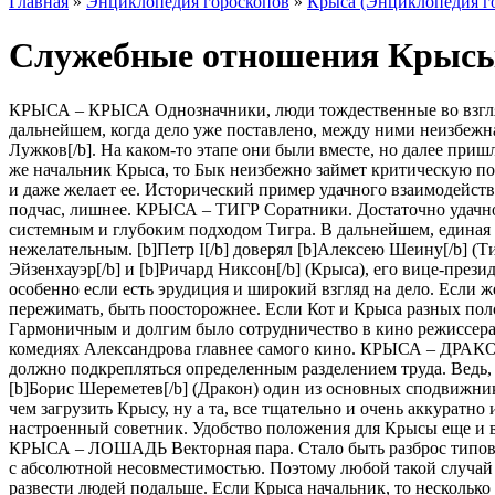
Главная
»
Энциклопедия гороскопов
»
Крыса (Энциклопедия г
Служебные отношения Крыс
КРЫСА – КРЫСА Однозначники, люди тождественные во взгляде
дальнейшем, когда дело уже поставлено, между ними неизбежна
Лужков[/b]. На каком-то этапе они были вместе, но далее приш
же начальник Крыса, то Бык неизбежно займет критическую поз
и даже желает ее. Исторический пример удачного взаимодействи
подчас, лишнее. КРЫСА – ТИГР Соратники. Достаточно удачное
системным и глубоким подходом Тигра. В дальнейшем, единая 
нежелательным. [b]Петр I[/b] доверял [b]Алексею Шеину[/b] (Ти
Эйзенхауэр[/b] и [b]Ричард Никсон[/b] (Крыса), его вице-през
особенно если есть эрудиция и широкий взгляд на дело. Если 
пережимать, быть поосторожнее. Если Кот и Крыса разных поло
Гармоничным и долгим было сотрудничество в кино режиссера [b
комедиях Александрова главнее самого кино. КРЫСА – ДРАКОН 
должно подкрепляться определенным разделением труда. Ведь,
[b]Борис Шереметев[/b] (Дракон) один из основных сподвижнико
чем загрузить Крысу, ну а та, все тщательно и очень аккурат
настроенный советник. Удобство положения для Крысы еще и в т
КРЫСА – ЛОШАДЬ Векторная пара. Стало быть разброс типов 
с абсолютной несовместимостью. Поэтому любой такой случай т
развести людей подальше. Если Крыса начальник, то нескольк