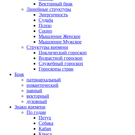
Векторный брак
Линейные структуры
Энергичность
Судьба
Психо
Социо
Мышление Женское
Мышление Мужское
Структуры времени
Циклический гороскоп
Возрастной гороскоп
Служебный гороскоп
Гороскопы стран
Брак
патриархальный
романтический
равный
векторный
духовный
Знаки времени
По годам
Петух
Собака
Кабан
Крыса