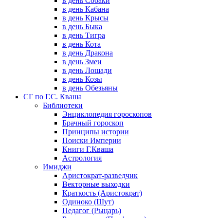
в день Собаки
в день Кабана
в день Крысы
в день Быка
в день Тигра
в день Кота
в день Дракона
в день Змеи
в день Лошади
в день Козы
в день Обезьяны
СГ по Г.С. Кваша
Библиотеки
Энциклопедия гороскопов
Брачный гороскоп
Принципы истории
Поиски Империи
Книги Г.Кваша
Астрология
Имиджи
Аристократ-разведчик
Векторные выходки
Краткость (Аристократ)
Одиноко (Шут)
Педагог (Рыцарь)