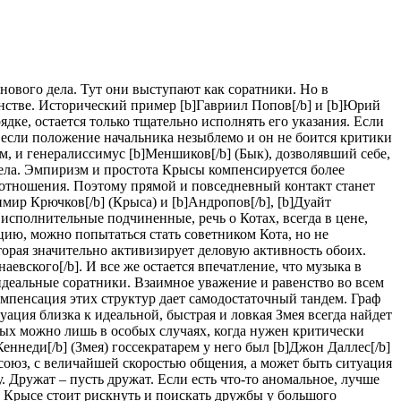
ового дела. Тут они выступают как соратники. Но в
анстве. Исторический пример [b]Гавриил Попов[/b] и [b]Юрий
дке, остается только тщательно исполнять его указания. Если
 если положение начальника незыблемо и он не боится критики
м, и генералиссимус [b]Меншиков[/b] (Бык), дозволявший себе,
дела. Эмпиризм и простота Крысы компенсируется более
 отношения. Поэтому прямой и повседневный контакт станет
имир Крючков[/b] (Крыса) и [b]Андропов[/b], [b]Дуайт
 исполнительные подчиненные, речь о Котах, всегда в цене,
ицию, можно попытаться стать советником Кота, но не
торая значительно активизирует деловую активность обоих.
евского[/b]. И все же остается впечатление, что музыка в
деальные соратники. Взаимное уважение и равенство во всем
мпенсация этих структур дает самодостаточный тандем. Граф
ация близка к идеальной, быстрая и ловкая Змея всегда найдет
нных можно лишь в особых случаях, когда нужен критически
ннеди[/b] (Змея) госсекратарем у него был [b]Джон Даллес[/b]
юз, с величайшей скоростью общения, а может быть ситуация
 Дружат – пусть дружат. Если есть что-то аномальное, лучше
о Крысе стоит рискнуть и поискать дружбы у большого