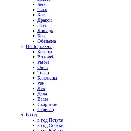
Бык
Тигр
Кот
Дракон
Змея
Лошадь
Коза
Обезьяна
По Зодиакам
Козерог
Водолей
Рыбы
Овен
Телец
Близнецы
Рак
Лев
Дева
Весы
Скорпион
Стрелец
В год...
в год Петуха
в год Собаки
в год Кабана