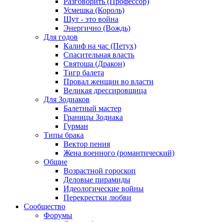
Разговорить (Профессор)
Усмешка (Король)
Шут - это война
Энергично (Вождь)
Для годов
Калиф на час (Петух)
Спасительная власть
Святоша (Дракон)
Тигр балета
Провал женщин во власти
Великая дрессировщица
Для Зодиаков
Балетный мастер
Границы Зодиака
Гурман
Типы брака
Вектор пения
Жена военного (романтический)
Общие
Возрастной гороскоп
Деловые пирамиды
Идеологические войны
Перекрестки любви
Сообщество
Форумы