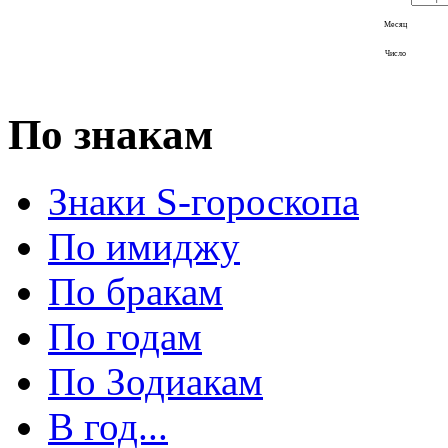
Месяц
Число
По знакам
Знаки S-гороскопа
По имиджу
По бракам
По годам
По Зодиакам
В год...