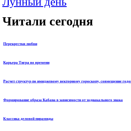
Лунный день
Читали сегодня
Перекрестки любви
Карьера Тигра во времени
Расчет структур по имиджевому векторному гороскопу, совмещение годо
Формирование образа Кабана в зависимости от зодиакального знака
Классика деловой пирамиды