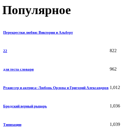
Популярное
Перекрестки любви: Виктория и Альберт
822
22
962
для теста словаря
1,012
Режиссер и актриса: Любовь Орлова и Григорий Александров
1,036
Бродский верный рыцарь
1,039
Типизации