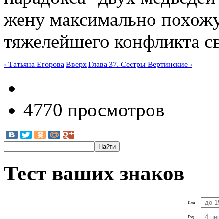
жену максимально похожую
тяжелейшего конфликта св
‹ Татьяна Егорова
Вверх
Глава 37. Сестры Вертинские ›
4770 просмотров
Тест ваших знаков
Имя
Год