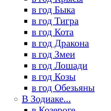
в год Быка
в год Тигра
в год Кота
в год Дракона
в год Змеи
в год Лошади
в год Козы
в год Обезьяны
В Зодиаке...
в Козероге