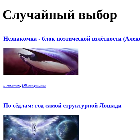
Случайный выбор
Незнакомка - блок поэтической взлётности (Алек
о поэтах
,
Об искусстве
По сёдлам: год самой структурной Лошади