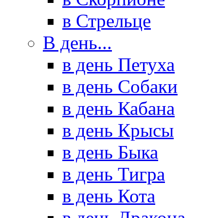
в Стрельце
В день...
в день Петуха
в день Собаки
в день Кабана
в день Крысы
в день Быка
в день Тигра
в день Кота
в день Дракона