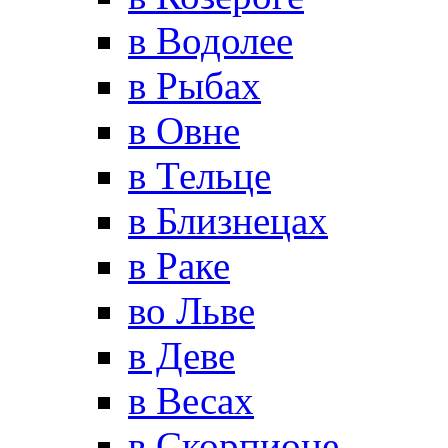
в Водолее
в Рыбах
в Овне
в Тельце
в Близнецах
в Раке
во Льве
в Деве
в Весах
в Скорпионе