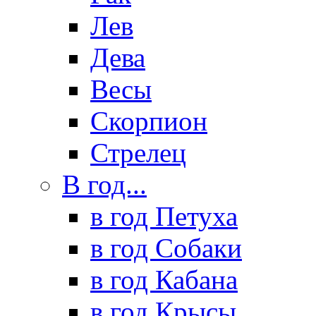
Лев
Дева
Весы
Скорпион
Стрелец
В год...
в год Петуха
в год Собаки
в год Кабана
в год Крысы