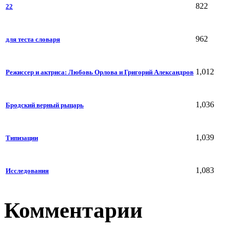
822
22
962
для теста словаря
1,012
Режиссер и актриса: Любовь Орлова и Григорий Александров
1,036
Бродский верный рыцарь
1,039
Типизации
1,083
Исследования
Комментарии