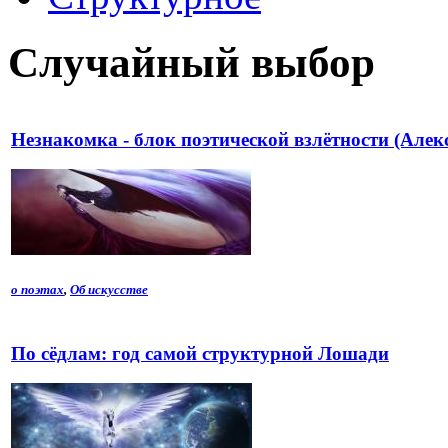
Случайный выбор
Незнакомка - блок поэтической взлётности (Алек
о поэтах
,
Об искусстве
По сёдлам: год самой структурной Лошади