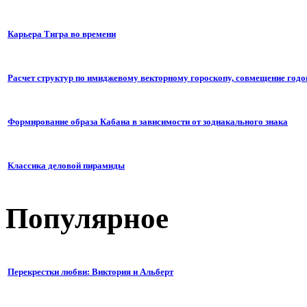
Карьера Тигра во времени
Расчет структур по имиджевому векторному гороскопу, совмещение годо
Формирование образа Кабана в зависимости от зодиакального знака
Классика деловой пирамиды
Популярное
Перекрестки любви: Виктория и Альберт