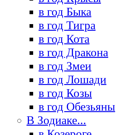
в год Быка
в год Тигра
в год Кота
в год Дракона
в год Змеи
в год Лошади
в год Козы
в год Обезьяны
В Зодиаке...
в Козероге