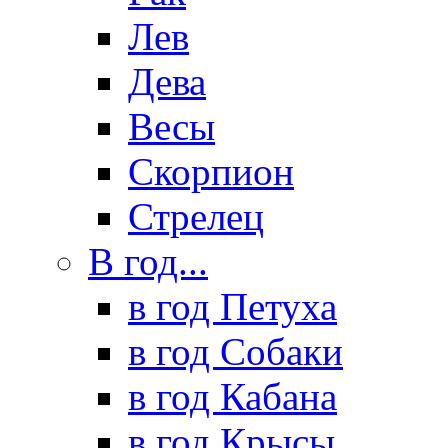
Лев
Дева
Весы
Скорпион
Стрелец
В год...
в год Петуха
в год Собаки
в год Кабана
в год Крысы