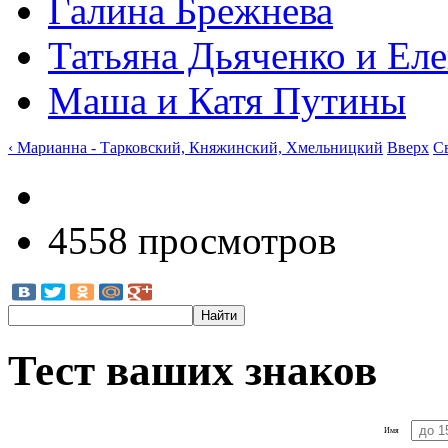
Галина Брежнева
Татьяна Дьяченко и Ел
Маша и Катя Путины
‹ Марианна - Тарковский, Княжинский, Хмельницкий
Вверх
С
4558 просмотров
Тест ваших знаков
Имя