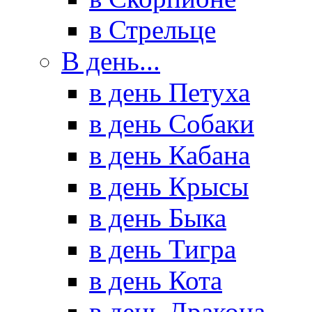
в Стрельце
В день...
в день Петуха
в день Собаки
в день Кабана
в день Крысы
в день Быка
в день Тигра
в день Кота
в день Дракона