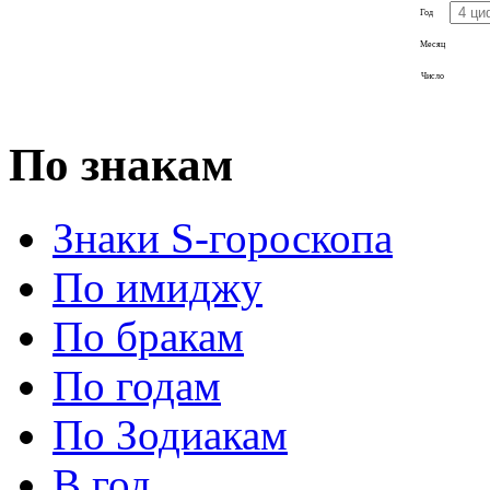
Год
Месяц
Число
По знакам
Знаки S-гороскопа
По имиджу
По бракам
По годам
По Зодиакам
В год...