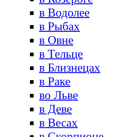
в Водолее
в Рыбах
в Овне
в Тельце
в Близнецах
в Раке
во Льве
в Деве
в Весах
в Скорпионе