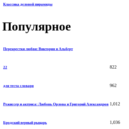
Классика деловой пирамиды
Популярное
Перекрестки любви: Виктория и Альберт
822
22
962
для теста словаря
1,012
Режиссер и актриса: Любовь Орлова и Григорий Александров
1,036
Бродский верный рыцарь