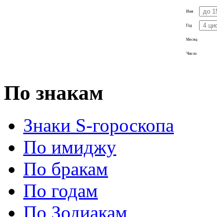
Имя
Год
Месяц
Число
По знакам
Знаки S-гороскопа
По имиджу
По бракам
По годам
По Зодиакам