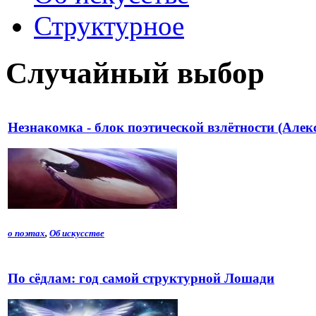
Структурное
Случайный выбор
Незнакомка - блок поэтической взлётности (Алек
о поэтах
,
Об искусстве
По сёдлам: год самой структурной Лошади