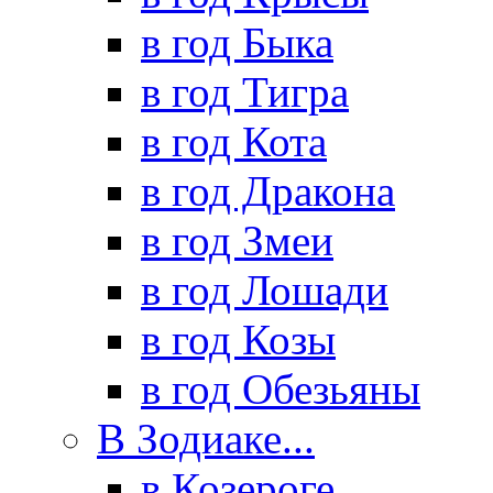
в год Быка
в год Тигра
в год Кота
в год Дракона
в год Змеи
в год Лошади
в год Козы
в год Обезьяны
В Зодиаке...
в Козероге