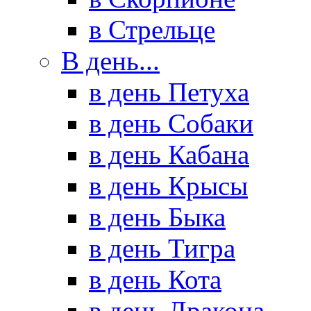
в Стрельце
В день...
в день Петуха
в день Собаки
в день Кабана
в день Крысы
в день Быка
в день Тигра
в день Кота
в день Дракона