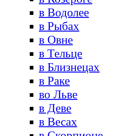
в Водолее
в Рыбах
в Овне
в Тельце
в Близнецах
в Раке
во Льве
в Деве
в Весах
в Скорпионе