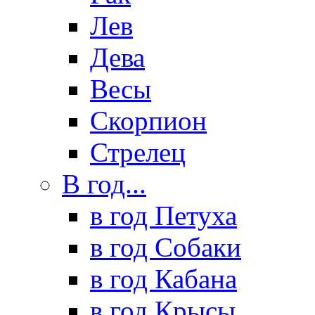
Лев
Дева
Весы
Скорпион
Стрелец
В год...
в год Петуха
в год Собаки
в год Кабана
в год Крысы