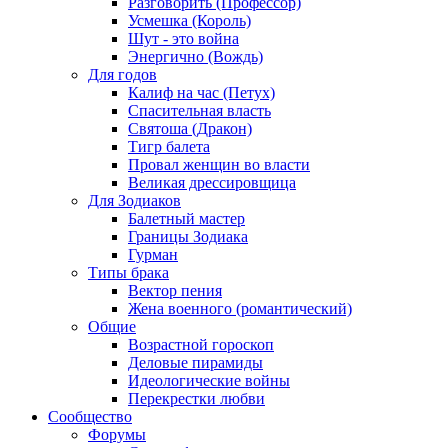
Разговорить (Профессор)
Усмешка (Король)
Шут - это война
Энергично (Вождь)
Для годов
Калиф на час (Петух)
Спасительная власть
Святоша (Дракон)
Тигр балета
Провал женщин во власти
Великая дрессировщица
Для Зодиаков
Балетный мастер
Границы Зодиака
Гурман
Типы брака
Вектор пения
Жена военного (романтический)
Общие
Возрастной гороскоп
Деловые пирамиды
Идеологические войны
Перекрестки любви
Сообщество
Форумы