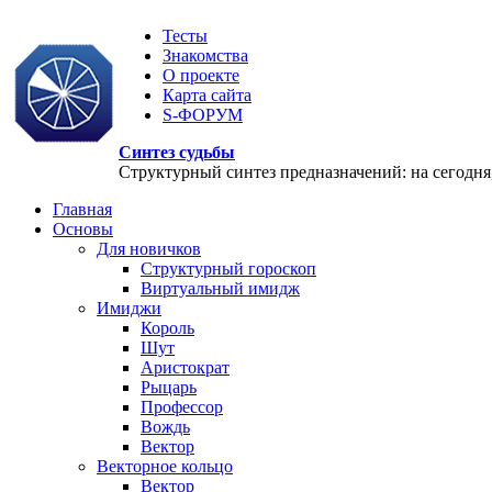
Тесты
Знакомства
О проекте
Карта сайта
S-ФОРУМ
Синтез судьбы
Структурный синтез предназначений: на сегодня, 
Главная
Основы
Для новичков
Структурный гороскоп
Виртуальный имидж
Имиджи
Король
Шут
Аристократ
Рыцарь
Профессор
Вождь
Вектор
Векторное кольцо
Вектор