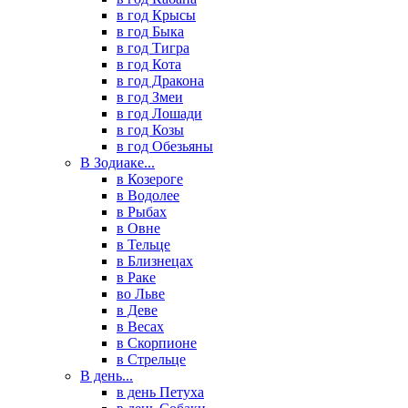
в год Крысы
в год Быка
в год Тигра
в год Кота
в год Дракона
в год Змеи
в год Лошади
в год Козы
в год Обезьяны
В Зодиаке...
в Козероге
в Водолее
в Рыбах
в Овне
в Тельце
в Близнецах
в Раке
во Льве
в Деве
в Весах
в Скорпионе
в Стрельце
В день...
в день Петуха