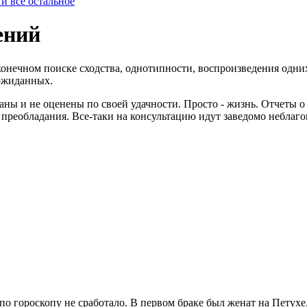
 и все остальное
ений
конечном поиске сходства, однотипности, воспроизведения одних
еожиданных.
ы и не оценены по своей удачности. Просто - жизнь. Отчеты о
 преобладания. Все-таки на консультацию идут заведомо небла
по гороскопу не сработало. В первом браке был женат на Петухе