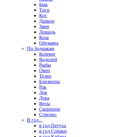
Бык
Тигр
Кот
Дракон
Змея
Лошадь
Коза
Обезьяна
По Зодиакам
Козерог
Водолей
Рыбы
Овен
Телец
Близнецы
Рак
Лев
Дева
Весы
Скорпион
Стрелец
В год...
в год Петуха
в год Собаки
в год Кабана