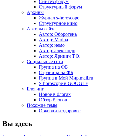
Синтез-форум
Структурный форум
Архивы
Журнал s-horoscope
Структурное кино
Авторы сайта
Автор: Оборотень
Автор: Marina
Автор: немo
Автор: александр
Автор: Яринич Т.О.
Социальные сети
Группа на ФБ
Страница на ФБ
Группа в Мой Мир.mail.ru
S-horoscope в GOOGLE
Блогинг
Новое в блогах
Обзор блогов
Похожие темы
О жизни и здоровье
Вы здесь