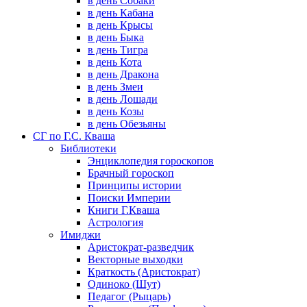
в день Собаки
в день Кабана
в день Крысы
в день Быка
в день Тигра
в день Кота
в день Дракона
в день Змеи
в день Лошади
в день Козы
в день Обезьяны
СГ по Г.С. Кваша
Библиотеки
Энциклопедия гороскопов
Брачный гороскоп
Принципы истории
Поиски Империи
Книги Г.Кваша
Астрология
Имиджи
Аристократ-разведчик
Векторные выходки
Краткость (Аристократ)
Одиноко (Шут)
Педагог (Рыцарь)