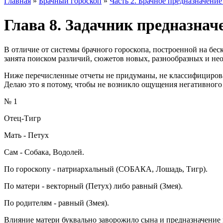
Главная
»
Брачный гороскоп
»
Часть 2. Брачное предназначение
Глава 8. Задачник предназнач
В отличие от системы брачного гороскопа, построенной на бес
занята поиском различий, сюжетов новых, разнообразных и н
Ниже перечисленные отчеты не придуманы, не классифицирован
Делаю это я потому, чтобы не возникло ощущения негативного
№ 1
Отец-Тигр
Мать - Петух
Сам - Собака, Водолей.
По гороскопу - патриархальный (СОБАКА, Лошадь, Тигр).
По матери - векторный (Петух) либо равный (Змея).
По родителям - равный (Змея).
Влияние матери буквально заворожило сына и предназначение 