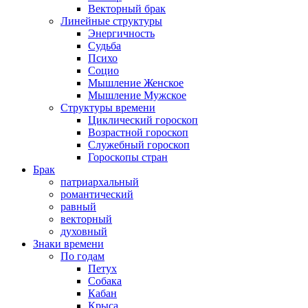
Векторный брак
Линейные структуры
Энергичность
Судьба
Психо
Социо
Мышление Женское
Мышление Мужское
Структуры времени
Циклический гороскоп
Возрастной гороскоп
Служебный гороскоп
Гороскопы стран
Брак
патриархальный
романтический
равный
векторный
духовный
Знаки времени
По годам
Петух
Собака
Кабан
Крыса