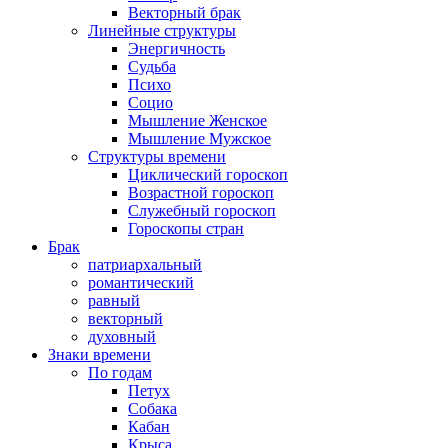
Векторный брак
Линейные структуры
Энергичность
Судьба
Психо
Социо
Мышление Женское
Мышление Мужское
Структуры времени
Циклический гороскоп
Возрастной гороскоп
Служебный гороскоп
Гороскопы стран
Брак
патриархальный
романтический
равный
векторный
духовный
Знаки времени
По годам
Петух
Собака
Кабан
Крыса