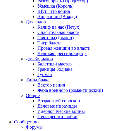
Разговорить (Профессор)
Усмешка (Король)
Шут - это война
Энергично (Вождь)
Для годов
Калиф на час (Петух)
Спасительная власть
Святоша (Дракон)
Тигр балета
Провал женщин во власти
Великая дрессировщица
Для Зодиаков
Балетный мастер
Границы Зодиака
Гурман
Типы брака
Вектор пения
Жена военного (романтический)
Общие
Возрастной гороскоп
Деловые пирамиды
Идеологические войны
Перекрестки любви
Сообщество
Форумы