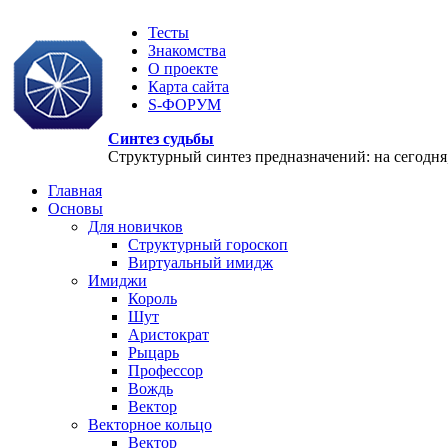
Тесты
Знакомства
О проекте
Карта сайта
S-ФОРУМ
Синтез судьбы
Структурный синтез предназначений: на сегодня, 
Главная
Основы
Для новичков
Структурный гороскоп
Виртуальный имидж
Имиджи
Король
Шут
Аристократ
Рыцарь
Профессор
Вождь
Вектор
Векторное кольцо
Вектор