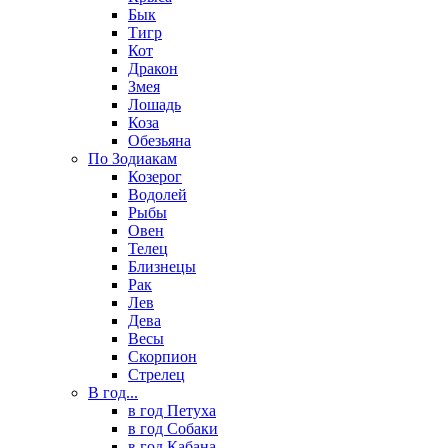
Бык
Тигр
Кот
Дракон
Змея
Лошадь
Коза
Обезьяна
По Зодиакам
Козерог
Водолей
Рыбы
Овен
Телец
Близнецы
Рак
Лев
Дева
Весы
Скорпион
Стрелец
В год...
в год Петуха
в год Собаки
в год Кабана