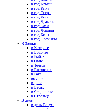
в год Крысы
в год Быка
в год Тигра
в год Кота
в год Дракона
в год Змеи
в год Лошади
в год Козы
в год Обезьяны
В Зодиаке...
в Козероге
в Водолее
в Рыбах
в Овне
в Тельце
в Близнецах
в Раке
во Льве
в Деве
в Весах
в Скорпионе
в Стрельце
В день...
в день Петуха