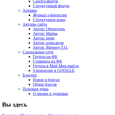
Синтез-форум
Структурный форум
Архивы
Журнал s-horoscope
Структурное кино
Авторы сайта
Автор: Оборотень
Автор: Marina
Автор: немo
Автор: александр
Автор: Яринич Т.О.
Социальные сети
Группа на ФБ
Страница на ФБ
Группа в Мой Мир.mail.ru
S-horoscope в GOOGLE
Блогинг
Новое в блогах
Обзор блогов
Похожие темы
О жизни и здоровье
Вы здесь