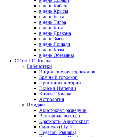
в день Собаки
в день Кабана
в день Крысы
в день Быка
в день Тигра
в день Кота
в день Дракона
в день Змеи
в день Лошади
в день Козы
в день Обезьяны
СГ по Г.С. Кваша
Библиотеки
Энциклопедия гороскопов
Брачный гороскоп
Принципы истории
Поиски Империи
Книги Г.Кваша
Астрология
Имиджи
Аристократ-разведчик
Векторные выходки
Краткость (Аристократ)
Одиноко (Шут)
Педагог (Рыцарь)