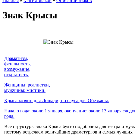
Главная
»
Магия знаков
»
Описание знаков
Знак Крысы
Драматизм,
фатальность,
возмужание,
открытость.
Женщины: реалистки,
мужчины: мистики.
Крыса хозяин для Лошади, но слуга для Обезьяны.
Начало года: около 1 января, окончание: около 13 января след
года.
Все структуры знака Крыса будто подобраны для театра и муз
поэтому встречаем величайших драматургов и самых лучших