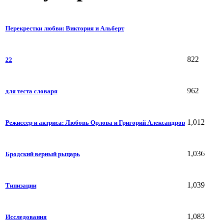
Перекрестки любви: Виктория и Альберт
822
22
962
для теста словаря
1,012
Режиссер и актриса: Любовь Орлова и Григорий Александров
1,036
Бродский верный рыцарь
1,039
Типизации
1,083
Исследования