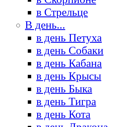
в Стрельце
В день...
в день Петуха
в день Собаки
в день Кабана
в день Крысы
в день Быка
в день Тигра
в день Кота
в день Дракона