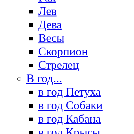
Лев
Дева
Весы
Скорпион
Стрелец
В год...
в год Петуха
в год Собаки
в год Кабана
в год Крысы