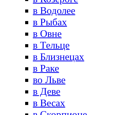
в Водолее
в Рыбах
в Овне
в Тельце
в Близнецах
в Раке
во Льве
в Деве
в Весах
в Скорпионе