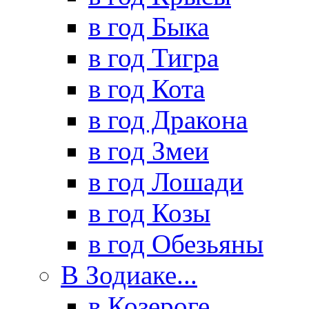
в год Быка
в год Тигра
в год Кота
в год Дракона
в год Змеи
в год Лошади
в год Козы
в год Обезьяны
В Зодиаке...
в Козероге