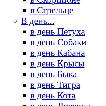
в Стрельце
В день...
в день Петуха
в день Собаки
в день Кабана
в день Крысы
в день Быка
в день Тигра
в день Кота
в день Дракона