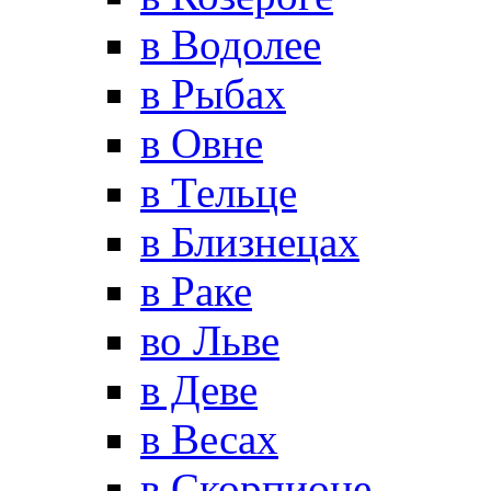
в Водолее
в Рыбах
в Овне
в Тельце
в Близнецах
в Раке
во Льве
в Деве
в Весах
в Скорпионе