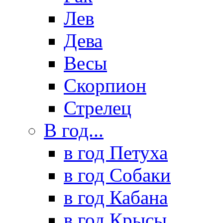
Лев
Дева
Весы
Скорпион
Стрелец
В год...
в год Петуха
в год Собаки
в год Кабана
в год Крысы