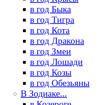
в год Быка
в год Тигра
в год Кота
в год Дракона
в год Змеи
в год Лошади
в год Козы
в год Обезьяны
В Зодиаке...
в Козероге