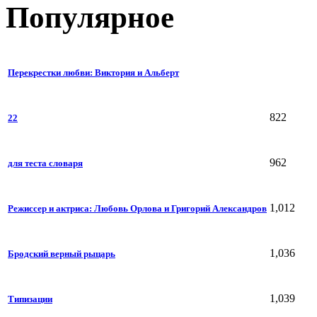
Популярное
Перекрестки любви: Виктория и Альберт
822
22
962
для теста словаря
1,012
Режиссер и актриса: Любовь Орлова и Григорий Александров
1,036
Бродский верный рыцарь
1,039
Типизации