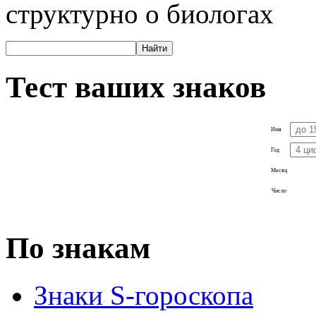
структурно о биологах
Тест ваших знаков
Имя
Год
Месяц
Число
По знакам
Знаки S-гороскопа