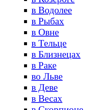
в Водолее
в Рыбах
в Овне
в Тельце
в Близнецах
в Раке
во Льве
в Деве
в Весах
в Скорпионе