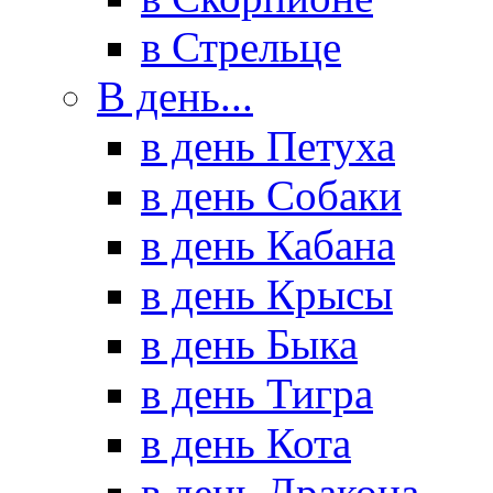
в Стрельце
В день...
в день Петуха
в день Собаки
в день Кабана
в день Крысы
в день Быка
в день Тигра
в день Кота
в день Дракона