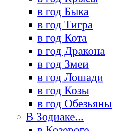
в год Быка
в год Тигра
в год Кота
в год Дракона
в год Змеи
в год Лошади
в год Козы
в год Обезьяны
В Зодиаке...
в Козероге