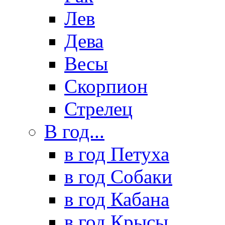
Лев
Дева
Весы
Скорпион
Стрелец
В год...
в год Петуха
в год Собаки
в год Кабана
в год Крысы