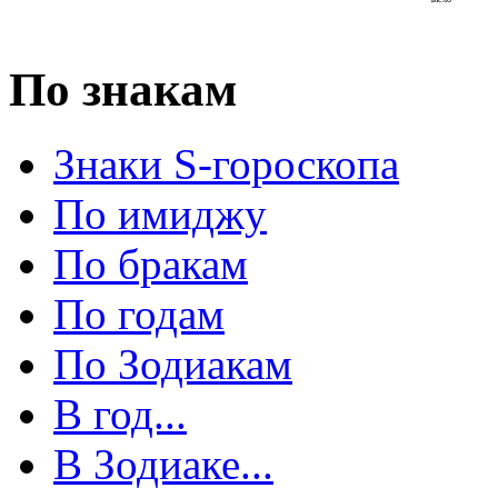
По знакам
Знаки S-гороскопа
По имиджу
По бракам
По годам
По Зодиакам
В год...
В Зодиаке...