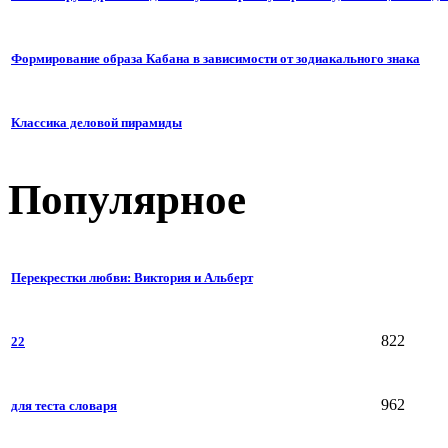
Формирование образа Кабана в зависимости от зодиакального знака
Классика деловой пирамиды
Популярное
Перекрестки любви: Виктория и Альберт
822
22
962
для теста словаря