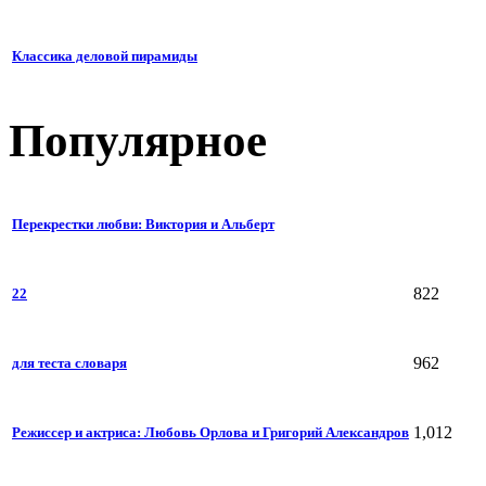
Классика деловой пирамиды
Популярное
Перекрестки любви: Виктория и Альберт
822
22
962
для теста словаря
1,012
Режиссер и актриса: Любовь Орлова и Григорий Александров