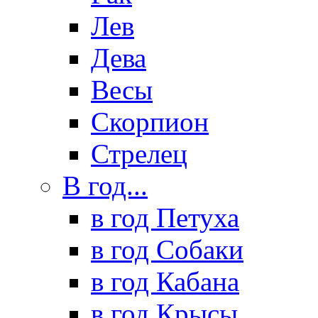
Лев
Дева
Весы
Скорпион
Стрелец
В год...
в год Петуха
в год Собаки
в год Кабана
в год Крысы