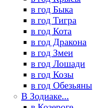
в год Быка
в год Тигра
в год Кота
в год Дракона
в год Змеи
в год Лошади
в год Козы
в год Обезьяны
В Зодиаке...
в Козероге