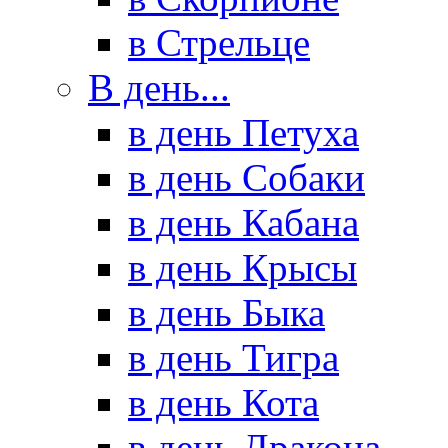
в Стрельце
В день...
в день Петуха
в день Собаки
в день Кабана
в день Крысы
в день Быка
в день Тигра
в день Кота
в день Дракона