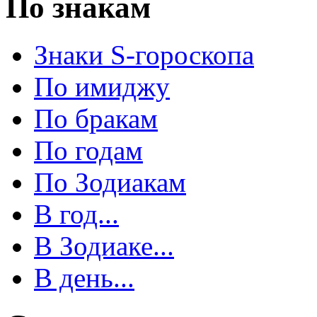
По знакам
Знаки S-гороскопа
По имиджу
По бракам
По годам
По Зодиакам
В год...
В Зодиаке...
В день...