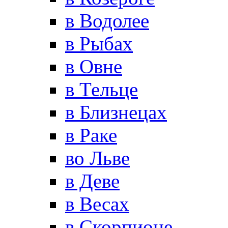
в Водолее
в Рыбах
в Овне
в Тельце
в Близнецах
в Раке
во Льве
в Деве
в Весах
в Скорпионе