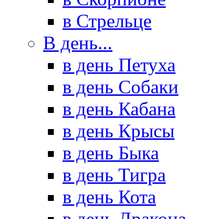
в Стрельце
В день...
в день Петуха
в день Собаки
в день Кабана
в день Крысы
в день Быка
в день Тигра
в день Кота
в день Дракона