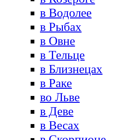
в Водолее
в Рыбах
в Овне
в Тельце
в Близнецах
в Раке
во Льве
в Деве
в Весах
в Скорпионе