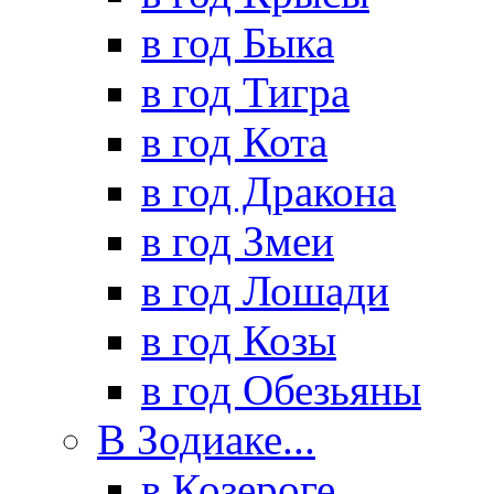
в год Быка
в год Тигра
в год Кота
в год Дракона
в год Змеи
в год Лошади
в год Козы
в год Обезьяны
В Зодиаке...
в Козероге