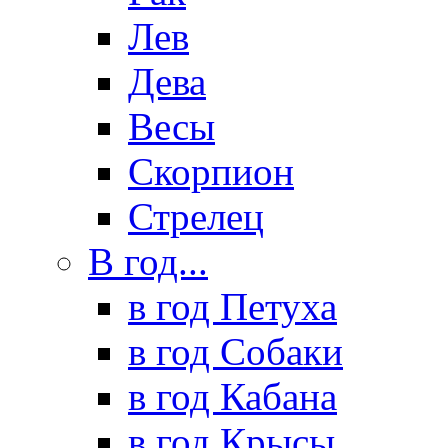
Лев
Дева
Весы
Скорпион
Стрелец
В год...
в год Петуха
в год Собаки
в год Кабана
в год Крысы