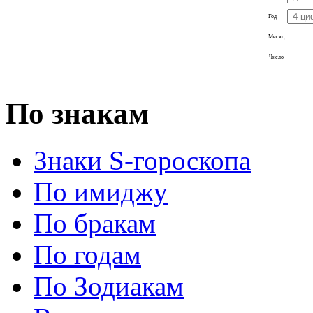
Год
Месяц
Число
По знакам
Знаки S-гороскопа
По имиджу
По бракам
По годам
По Зодиакам