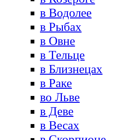
в Водолее
в Рыбах
в Овне
в Тельце
в Близнецах
в Раке
во Льве
в Деве
в Весах
в Скорпионе