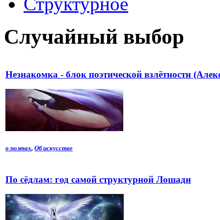
Структурное
Случайный выбор
Незнакомка - блок поэтической взлётности (Алек
о поэтах
,
Об искусстве
По сёдлам: год самой структурной Лошади