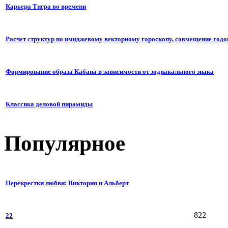
Карьера Тигра во времени
Расчет структур по имиджевому векторному гороскопу, совмещение годо
Формирование образа Кабана в зависимости от зодиакального знака
Классика деловой пирамиды
Популярное
Перекрестки любви: Виктория и Альберт
822
22