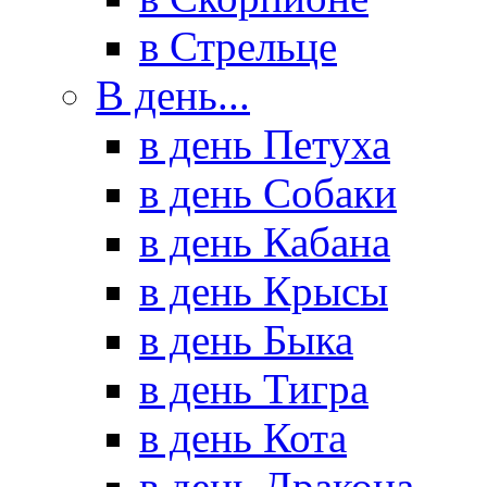
в Стрельце
В день...
в день Петуха
в день Собаки
в день Кабана
в день Крысы
в день Быка
в день Тигра
в день Кота
в день Дракона