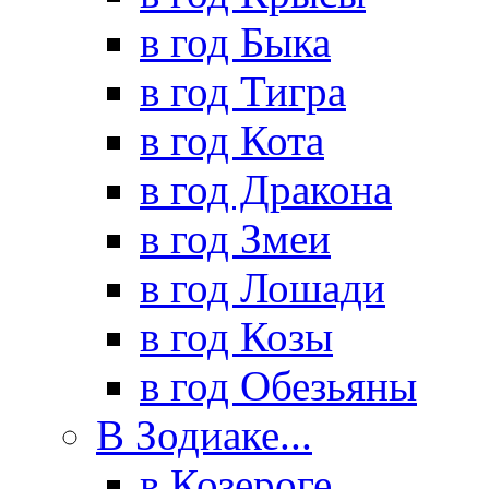
в год Быка
в год Тигра
в год Кота
в год Дракона
в год Змеи
в год Лошади
в год Козы
в год Обезьяны
В Зодиаке...
в Козероге