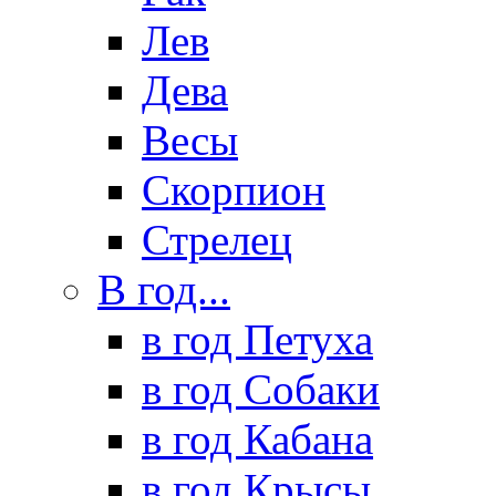
Лев
Дева
Весы
Скорпион
Стрелец
В год...
в год Петуха
в год Собаки
в год Кабана
в год Крысы