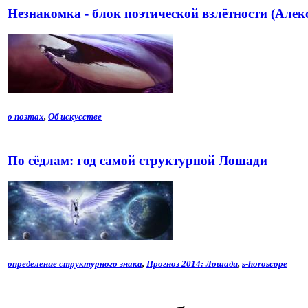
Незнакомка - блок поэтической взлётности (Алек
о поэтах
,
Об искусстве
По сёдлам: год самой структурной Лошади
определение структурного знака
,
Прогноз 2014: Лошади
,
s-horoscope