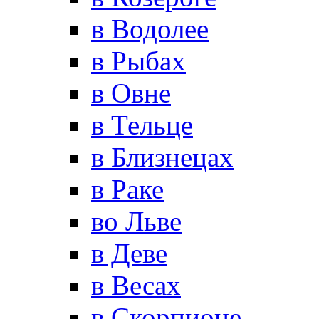
в Водолее
в Рыбах
в Овне
в Тельце
в Близнецах
в Раке
во Льве
в Деве
в Весах
в Скорпионе