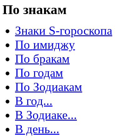
По знакам
Знаки S-гороскопа
По имиджу
По бракам
По годам
По Зодиакам
В год...
В Зодиаке...
В день...