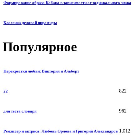
Формирование образа Кабана в зависимости от зодиакального знака
Классика деловой пирамиды
Популярное
Перекрестки любви: Виктория и Альберт
822
22
962
для теста словаря
1,012
Режиссер и актриса: Любовь Орлова и Григорий Александров