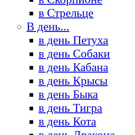
в Стрельце
В день...
в день Петуха
в день Собаки
в день Кабана
в день Крысы
в день Быка
в день Тигра
в день Кота
в день Дракона