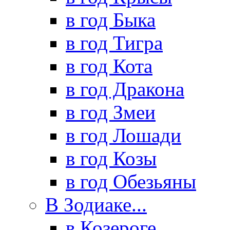
в год Быка
в год Тигра
в год Кота
в год Дракона
в год Змеи
в год Лошади
в год Козы
в год Обезьяны
В Зодиаке...
в Козероге