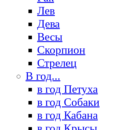
Лев
Дева
Весы
Скорпион
Стрелец
В год...
в год Петуха
в год Собаки
в год Кабана
в год Крысы