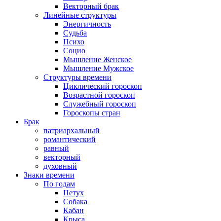
Векторный брак
Линейные структуры
Энергичность
Судьба
Психо
Социо
Мышление Женское
Мышление Мужское
Структуры времени
Циклический гороскоп
Возрастной гороскоп
Служебный гороскоп
Гороскопы стран
Брак
патриархальный
романтический
равный
векторный
духовный
Знаки времени
По годам
Петух
Собака
Кабан
Крыса