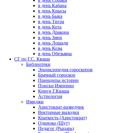
в день Собаки
в день Кабана
в день Крысы
в день Быка
в день Тигра
в день Кота
в день Дракона
в день Змеи
в день Лошади
в день Козы
в день Обезьяны
СГ по Г.С. Кваша
Библиотеки
Энциклопедия гороскопов
Брачный гороскоп
Принципы истории
Поиски Империи
Книги Г.Кваша
Астрология
Имиджи
Аристократ-разведчик
Векторные выходки
Краткость (Аристократ)
Одиноко (Шут)
Педагог (Рыцарь)