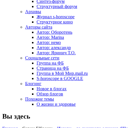
Синтез-форум
Структурный форум
Архивы
Журнал s-horoscope
Структурное кино
Авторы сайта
Автор: Оборотень
Автор: Marina
Автор: немo
Автор: александр
Автор: Яринич Т.О.
Социальные сети
Группа на ФБ
Страница на ФБ
Группа в Мой Мир.mail.ru
S-horoscope в GOOGLE
Блогинг
Новое в блогах
Обзор блогов
Похожие темы
О жизни и здоровье
Вы здесь