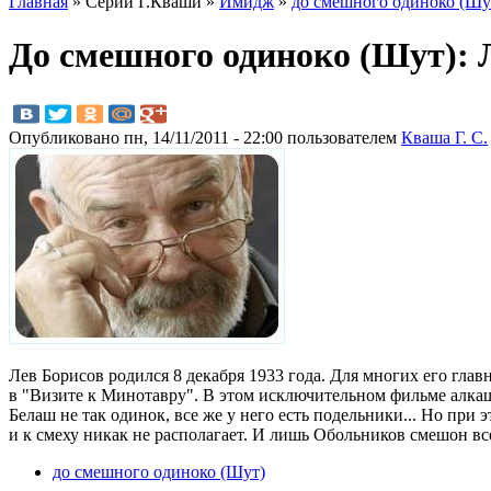
Главная
» Серии Г.Кваши »
Имидж
»
до смешного одиноко (Шу
До смешного одиноко (Шут): 
Опубликовано пн, 14/11/2011 - 22:00 пользователем
Кваша Г. С.
Лев Борисов родился 8 декабря 1933 года. Для многих его глав
в "Визите к Минотавру". В этом исключительном фильме алкаш
Белаш не так одинок, все же у него есть подельники... Но при
и к смеху никак не располагает. И лишь Обольников смешон вс
до смешного одиноко (Шут)