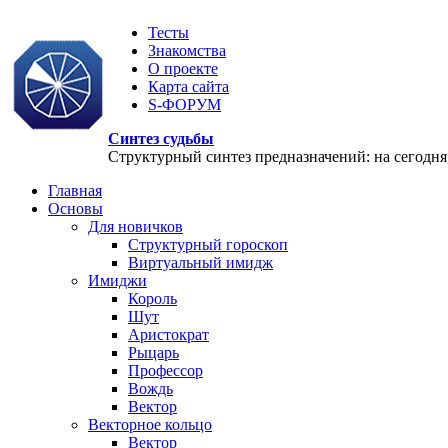
Тесты
Знакомства
О проекте
Карта сайта
S-ФОРУМ
Синтез судьбы
Структурный синтез предназначений: на сегодня, 
Главная
Основы
Для новичков
Структурный гороскоп
Виртуальный имидж
Имиджи
Король
Шут
Аристократ
Рыцарь
Профессор
Вождь
Вектор
Векторное кольцо
Вектор