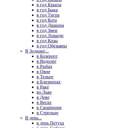
в год Крысы
в год Быка
в год Тигра
в год Кота
в год Дракона
в год Змеи
в год Лошади
в год Козы
в год Обезьяны
В Зодиаке...
в Козероге
в Водолее
в Рыбах
в Овне
в Тельце
в Близнецах
в Раке
во Льве
в Деве
в Весах
в Скорпионе
в Стрельце
В день...
в день Петуха