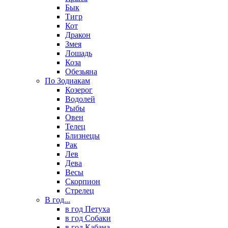
Бык
Тигр
Кот
Дракон
Змея
Лошадь
Коза
Обезьяна
По Зодиакам
Козерог
Водолей
Рыбы
Овен
Телец
Близнецы
Рак
Лев
Дева
Весы
Скорпион
Стрелец
В год...
в год Петуха
в год Собаки
в год Кабана