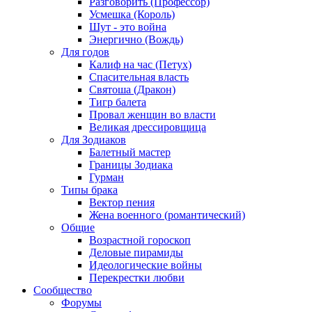
Разговорить (Профессор)
Усмешка (Король)
Шут - это война
Энергично (Вождь)
Для годов
Калиф на час (Петух)
Спасительная власть
Святоша (Дракон)
Тигр балета
Провал женщин во власти
Великая дрессировщица
Для Зодиаков
Балетный мастер
Границы Зодиака
Гурман
Типы брака
Вектор пения
Жена военного (романтический)
Общие
Возрастной гороскоп
Деловые пирамиды
Идеологические войны
Перекрестки любви
Сообщество
Форумы