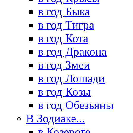
в год Быка
в год Тигра
в год Кота
в год Дракона
в год Змеи
в год Лошади
в год Козы
в год Обезьяны
В Зодиаке...
в Козероге