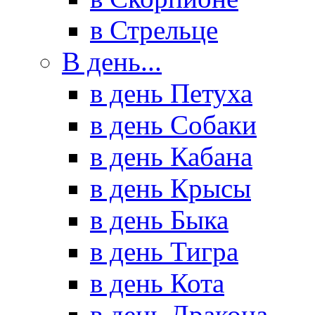
в Стрельце
В день...
в день Петуха
в день Собаки
в день Кабана
в день Крысы
в день Быка
в день Тигра
в день Кота
в день Дракона