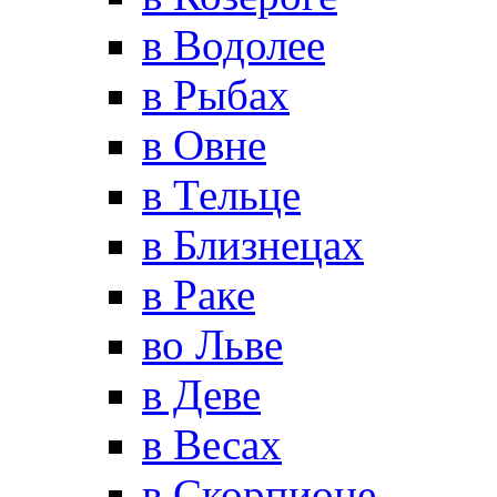
в Водолее
в Рыбах
в Овне
в Тельце
в Близнецах
в Раке
во Льве
в Деве
в Весах
в Скорпионе