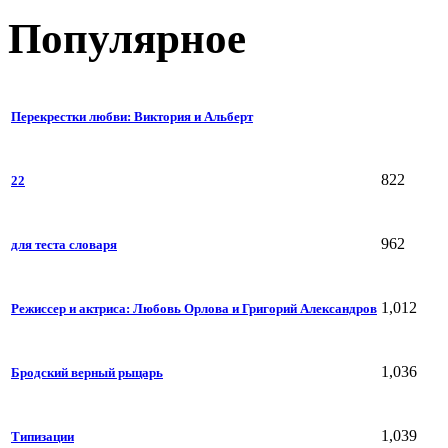
Популярное
Перекрестки любви: Виктория и Альберт
822
22
962
для теста словаря
1,012
Режиссер и актриса: Любовь Орлова и Григорий Александров
1,036
Бродский верный рыцарь
1,039
Типизации