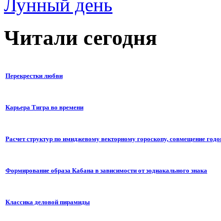
Лунный день
Читали сегодня
Перекрестки любви
Карьера Тигра во времени
Расчет структур по имиджевому векторному гороскопу, совмещение годо
Формирование образа Кабана в зависимости от зодиакального знака
Классика деловой пирамиды