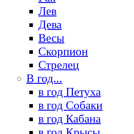
Лев
Дева
Весы
Скорпион
Стрелец
В год...
в год Петуха
в год Собаки
в год Кабана
в год Крысы