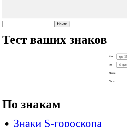
Тест ваших знаков
Имя
Год
Месяц
Число
По знакам
Знаки S-гороскопа