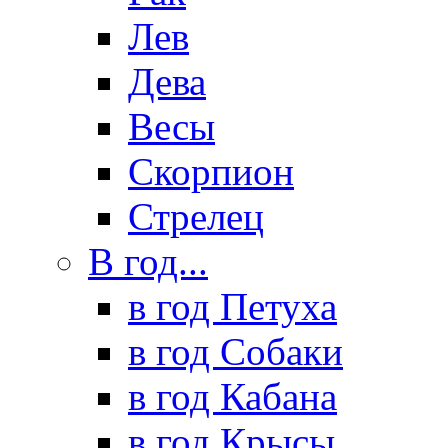
Лев
Дева
Весы
Скорпион
Стрелец
В год...
в год Петуха
в год Собаки
в год Кабана
в год Крысы