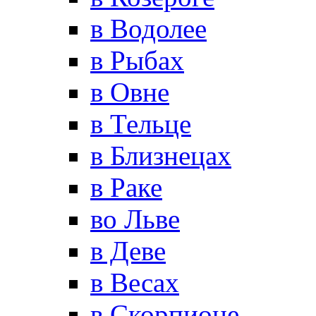
в Водолее
в Рыбах
в Овне
в Тельце
в Близнецах
в Раке
во Льве
в Деве
в Весах
в Скорпионе