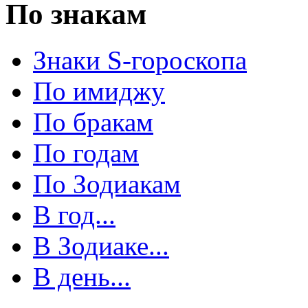
По знакам
Знаки S-гороскопа
По имиджу
По бракам
По годам
По Зодиакам
В год...
В Зодиаке...
В день...