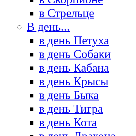
в Стрельце
В день...
в день Петуха
в день Собаки
в день Кабана
в день Крысы
в день Быка
в день Тигра
в день Кота
в день Дракона