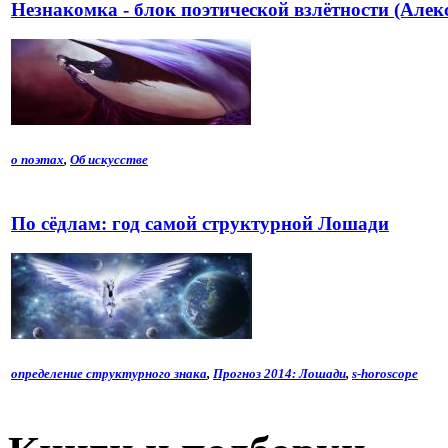
Незнакомка - блок поэтической взлётности (Алек
о поэтах
,
Об искусстве
По сёдлам: год самой структурной Лошади
определение структурного знака
,
Прогноз 2014: Лошади
,
s-horoscope