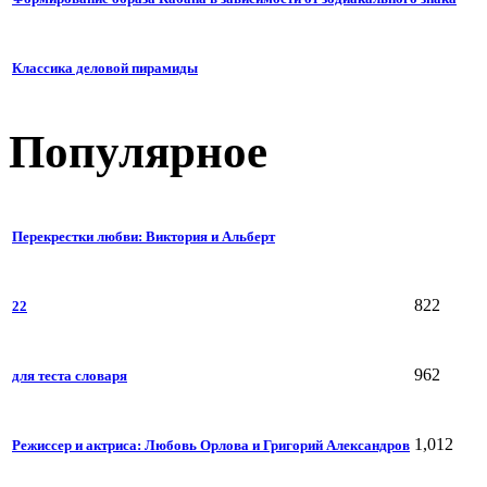
Классика деловой пирамиды
Популярное
Перекрестки любви: Виктория и Альберт
822
22
962
для теста словаря
1,012
Режиссер и актриса: Любовь Орлова и Григорий Александров