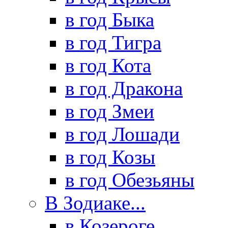
в год Быка
в год Тигра
в год Кота
в год Дракона
в год Змеи
в год Лошади
в год Козы
в год Обезьяны
В Зодиаке...
в Козероге