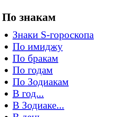
По знакам
Знаки S-гороскопа
По имиджу
По бракам
По годам
По Зодиакам
В год...
В Зодиаке...
В день...