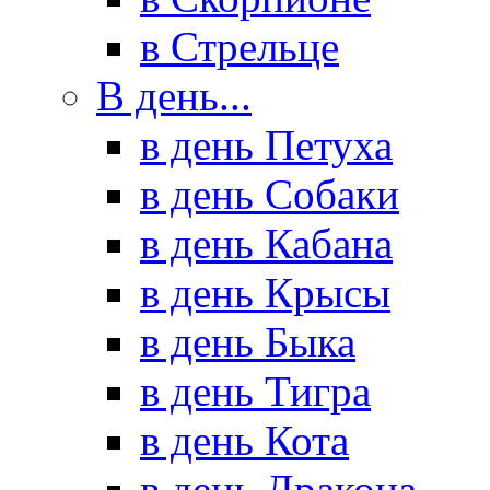
в Стрельце
В день...
в день Петуха
в день Собаки
в день Кабана
в день Крысы
в день Быка
в день Тигра
в день Кота
в день Дракона