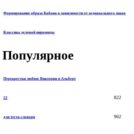
Формирование образа Кабана в зависимости от зодиакального знака
Классика деловой пирамиды
Популярное
Перекрестки любви: Виктория и Альберт
822
22
962
для теста словаря