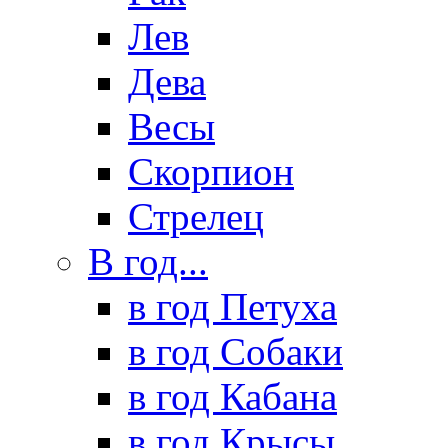
Лев
Дева
Весы
Скорпион
Стрелец
В год...
в год Петуха
в год Собаки
в год Кабана
в год Крысы