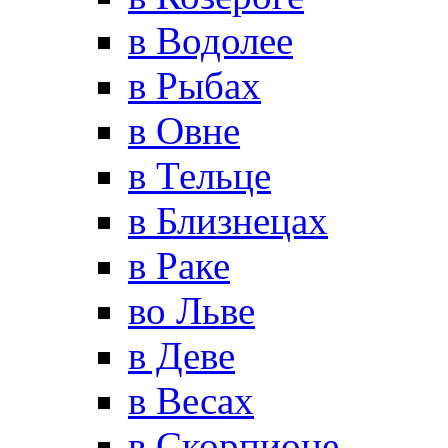
в Водолее
в Рыбах
в Овне
в Тельце
в Близнецах
в Раке
во Льве
в Деве
в Весах
в Скорпионе