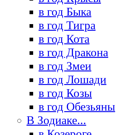
в год Быка
в год Тигра
в год Кота
в год Дракона
в год Змеи
в год Лошади
в год Козы
в год Обезьяны
В Зодиаке...
в Козероге