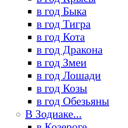
в год Быка
в год Тигра
в год Кота
в год Дракона
в год Змеи
в год Лошади
в год Козы
в год Обезьяны
В Зодиаке...
в Козероге