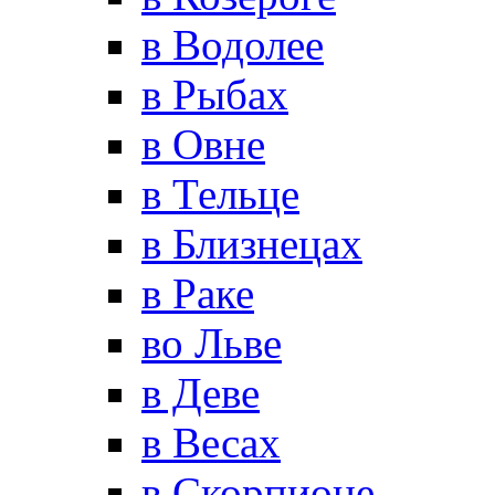
в Водолее
в Рыбах
в Овне
в Тельце
в Близнецах
в Раке
во Льве
в Деве
в Весах
в Скорпионе