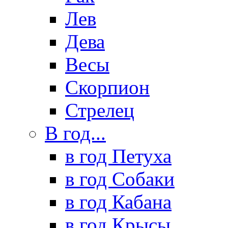
Лев
Дева
Весы
Скорпион
Стрелец
В год...
в год Петуха
в год Собаки
в год Кабана
в год Крысы