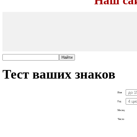
Наш са
Тест ваших знаков
Имя
Год
Месяц
Число