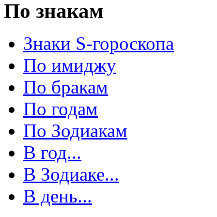
По знакам
Знаки S-гороскопа
По имиджу
По бракам
По годам
По Зодиакам
В год...
В Зодиаке...
В день...