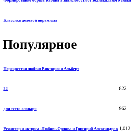
Формирование образа Кабана в зависимости от зодиакального знака
Классика деловой пирамиды
Популярное
Перекрестки любви: Виктория и Альберт
822
22
962
для теста словаря
1,012
Режиссер и актриса: Любовь Орлова и Григорий Александров