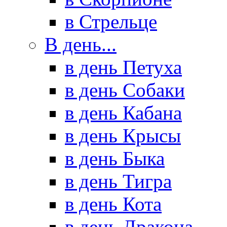
в Стрельце
В день...
в день Петуха
в день Собаки
в день Кабана
в день Крысы
в день Быка
в день Тигра
в день Кота
в день Дракона