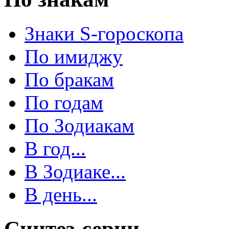
Знаки S-гороскопа
По имиджу
По бракам
По годам
По Зодиакам
В год...
В Зодиаке...
В день...
Синтез-серии