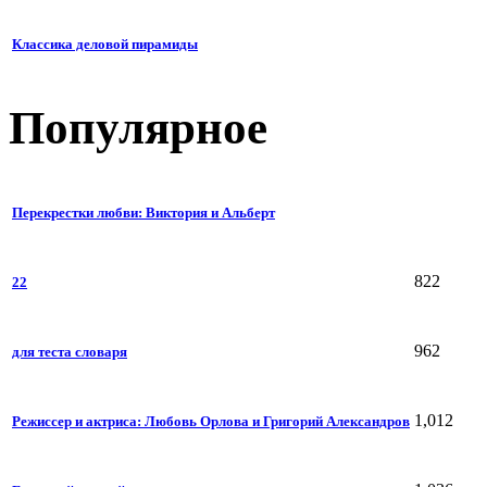
Классика деловой пирамиды
Популярное
Перекрестки любви: Виктория и Альберт
822
22
962
для теста словаря
1,012
Режиссер и актриса: Любовь Орлова и Григорий Александров