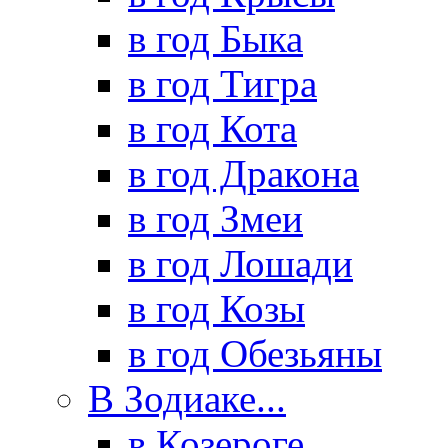
в год Быка
в год Тигра
в год Кота
в год Дракона
в год Змеи
в год Лошади
в год Козы
в год Обезьяны
В Зодиаке...
в Козероге