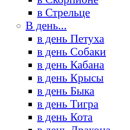
в Стрельце
В день...
в день Петуха
в день Собаки
в день Кабана
в день Крысы
в день Быка
в день Тигра
в день Кота
в день Дракона