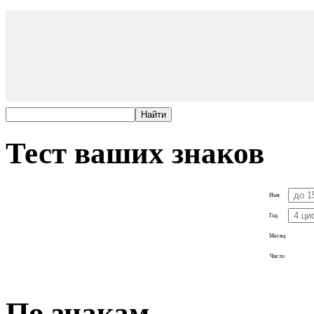
Тест ваших знаков
Имя
Год
Месяц
Число
По знакам