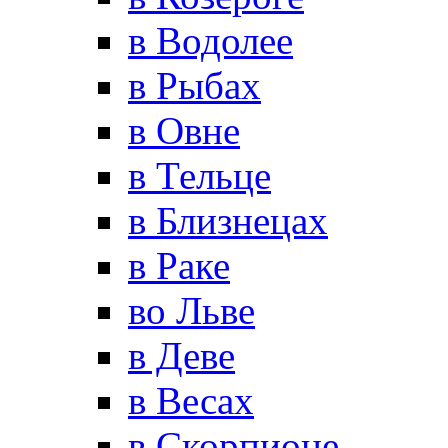
в Водолее
в Рыбах
в Овне
в Тельце
в Близнецах
в Раке
во Льве
в Деве
в Весах
в Скорпионе