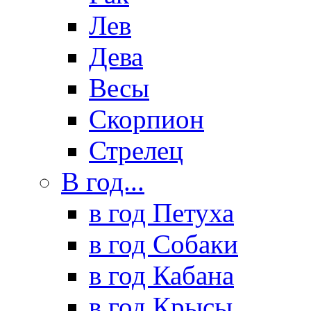
Лев
Дева
Весы
Скорпион
Стрелец
В год...
в год Петуха
в год Собаки
в год Кабана
в год Крысы